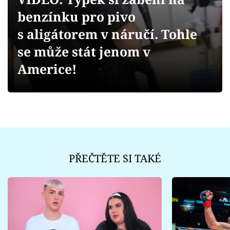
Sex a vztahy
benzínku pro pivo
Videa
s aligátorem v náručí. Tohle
se může stát jenom v
Sledujte prima+
Americe!
Přihlášení
Sledujte nás
PŘEČTĚTE SI TAKÉ