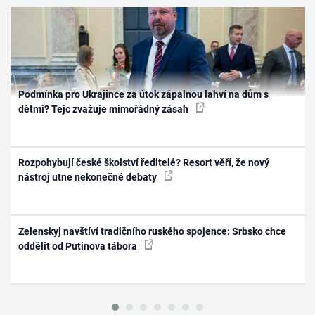
Podmínka pro Ukrajince za útok zápalnou lahví na dům s
dětmi? Tejc zvažuje mimořádný zásah
Rozpohybují české školství ředitelé? Resort věří, že nový
nástroj utne nekonečné debaty
Zelenskyj navštíví tradičního ruského spojence: Srbsko chce
oddělit od Putinova tábora