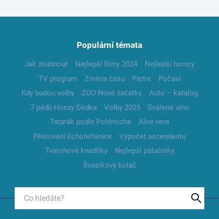
Populární témata
Jak zhubnout
Nejlepší filmy 2024
Nejlepší horory
TV program
Změna času
Partie
Počasí
Kdy budou volby
ZOO Nové začátky
Auto – katalog
7 pádů Honzy Dědka
Volby 2025
Svařené víno
Tatarák podle Pohlreicha
Aloe vera
Pěstování lichořeřišnice
Výpočet ascendentu
Tvarohové knedlíky
Nejlepší palačinky
Švestkový koláč