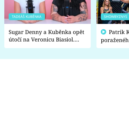
TADEÁŠ KUBĚNKA
SHOWBYZNYS
Sugar Denny a Kuběnka opět
Patrik Kincl se zastal
útočí na Veronicu Biasiol.
poraženéh
Proč je podle nich falešná a
fanoušci n
lže o své nevěře?