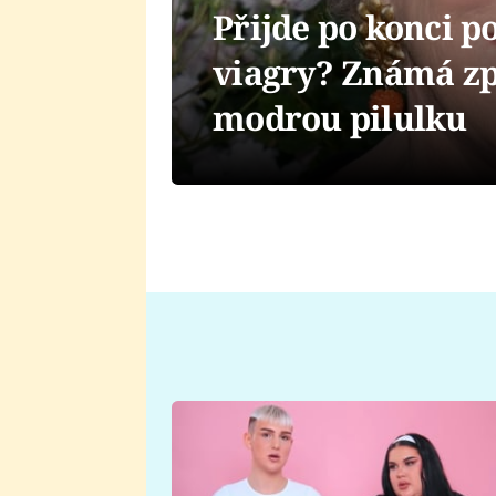
Přijde po konci p
viagry? Známá zp
modrou pilulku