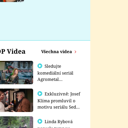
nemá
P Videa
Všechna videa
Sledujte
komediální seriál
Agrometal
exkluzivně na
prima+
Exkluzivně: Josef
Klíma promluvil o
motivu seriálu Sedm
schodů k moci
Linda Rybová