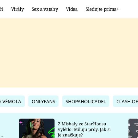
ři
Virály
Sex a vztahy
Videa
Sledujte prima+
Showbyznys
Extrém
VIRÁLY
KURIOZITY
VIDEA
KVÍZY
S VÉMOLA
ONLYFANS
SHOPAHOLICADEL
CLASH OF
Z Mishaly ze StarHousu
vylétlo: Miluju prdy. Jak si
co
je značkuje?