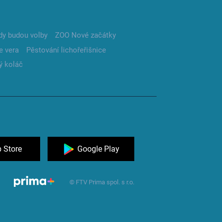
dy budou volby
ZOO Nové začátky
e vera
Pěstování lichořeřišnice
ý koláč
 Store
Google Play
© FTV Prima spol. s r.o.