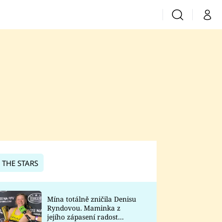
Vyhledávání
Můj 
Prima+
CNN Prima News
Prima Fresh
Prima Living
Prima Zoom
 THE STARS
Prima Lajk
Mína totálně zničila Denisu
Ryndovou. Maminka z
Sledujte nás
jejího zápasení radost