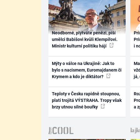
Neodborné, plýtváte penězi, píší
Pri
umělci Babišovi kvůli Klempířovi.
Pri
Ministr kulturní politiku hájí
i n
Mýty o válce na Ukrajině: Jak to
Ma
bylo s nacismem, Euromajdanem či
vž
Krymem a kdo je diktátor?
já,
Teploty v Česku rapidně stoupnou,
Ro
platí trojitá VÝSTRAHA. Tropy však
Pr
brzy utnou silné bouřky
a 