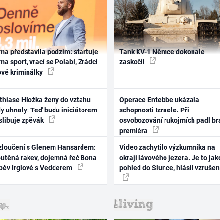
ma představila podzim: startuje
Tank KV-1 Němce dokonale
ma sport, vrací se Polabí, Zrádci
zaskočil
ové kriminálky
thiase Hložka ženy do vztahu
Operace Entebbe ukázala
dy uhnaly: Teď budu iniciátorem
schopnosti Izraele. Při
 slibuje zpěvák
osvobozování rukojmích padl br
premiéra
zloučení s Glenem Hansardem:
Video zachytilo výzkumníka na
outěná rakev, dojemná řeč Bona
okraji lávového jezera. Je to jak
zpěv Irglové s Vedderem
pohled do Slunce, hlásil vzruše