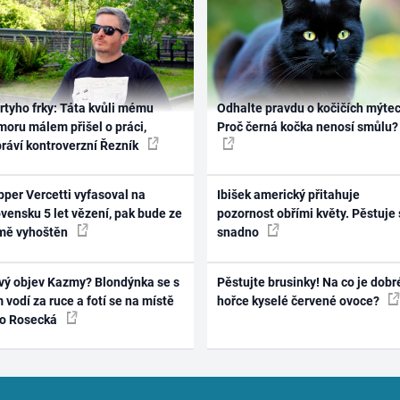
rtyho frky: Táta kvůli mému
Odhalte pravdu o kočičích mýtec
oru málem přišel o práci,
Proč černá kočka nenosí smůlu?
práví kontroverzní Řezník
per Vercetti vyfasoval na
Ibišek americký přitahuje
vensku 5 let vězení, pak bude ze
pozornost obřími květy. Pěstuje 
mě vyhoštěn
snadno
vý objev Kazmy? Blondýnka se s
Pěstujte brusinky! Na co je dobr
 vodí za ruce a fotí se na místě
hořce kyselé červené ovoce?
ko Rosecká