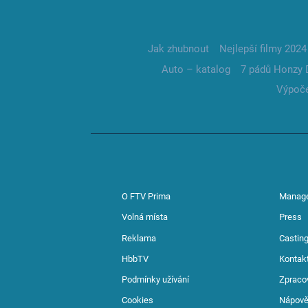
Jak zhubnout
Nejlepší filmy 2024
Auto – katalog
7 pádů Honzy 
Výpoče
O FTV Prima
Manag
Volná místa
Press
Reklama
Casting
HbbTV
Kontak
Podmínky užívání
Zpraco
Cookies
Nápov