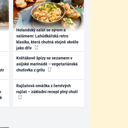
Holandský salát se sýrem a
salámem: Lahůdkářská retro
klasika, která chutná stejně skvěle
jako dřív
Květákové špízy se sezamem v
asijské marinádě – vegetariánská
atr
chuťovka z grilu
Rajčatová omáčka z čerstvých
o
rajčat – základní recept plný chuti
ně