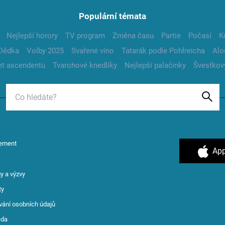
Populární témata
Nejlepší horory
TV program
Změna času
Partie
Počasí
K
Dědka
Volby 2025
Svařené víno
Tatarák podle Pohlreicha
Alo
t ascendentu
Tvarohové knedlíky
Nejlepší palačinky
Švestkov
ement
App
y a výzvy
ty
vání osobních údajů
ěda