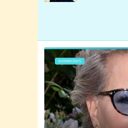
se v Plzni stalo
SHOWBYZNYS