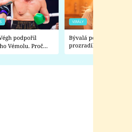
S
VIRÁLY
Bývalá pornoherečka
prozradila, co ji šokova
ho Vémolu. Proč
natáčení Euforie. Vážně
ji zápasit s ním než
bylo drsnější než hanba
 Kinclem?
filmy?