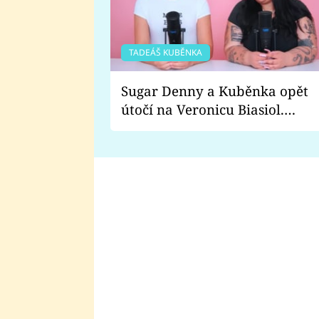
TADEÁŠ KUBĚNKA
Sugar Denny a Kuběnka opět
útočí na Veronicu Biasiol.
Proč je podle nich falešná a
lže o své nevěře?