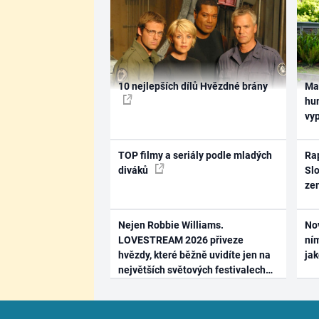
10 nejlepších dílů Hvězdné brány
Ma
hum
vy
TOP filmy a seriály podle mladých
Rap
diváků
Slo
ze
Nejen Robbie Williams.
No
LOVESTREAM 2026 přiveze
ním
hvězdy, které běžně uvidíte jen na
ja
největších světových festivalech