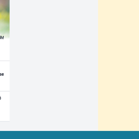
h!
se
é