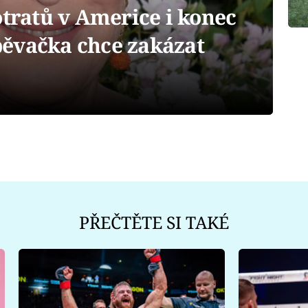
otratů v Americe i konec
ěvačka chce zakázat
PŘEČTĚTE SI TAKÉ