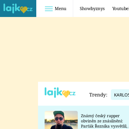
Menu
Showbyznys
Youtube
Youtuberky
Youtubeři
SHOPAHOLICADEL
FATTYPILLOW
ANNA ŠULC
FREESCOOT
SUGAR DENNY
ADAM KAJUMI
LADUŠKA
TADEÁŠ KUBĚNKA
DOMINIKA
DATEL
Trendy:
KARLO
MYSLIVCOVÁ
Známý český rapper
obviněn ze znásilnění:
Parťák Řezníka vysvětlil, 