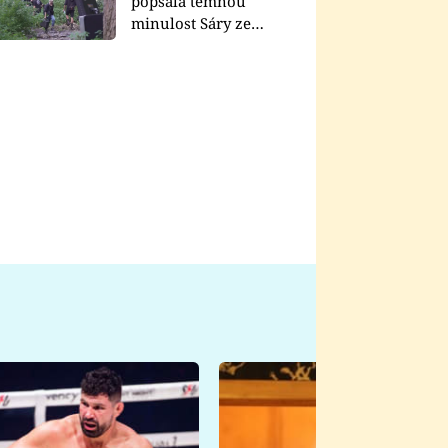
popsala temnou
minulost Sáry ze
seriálu Zákony vlka