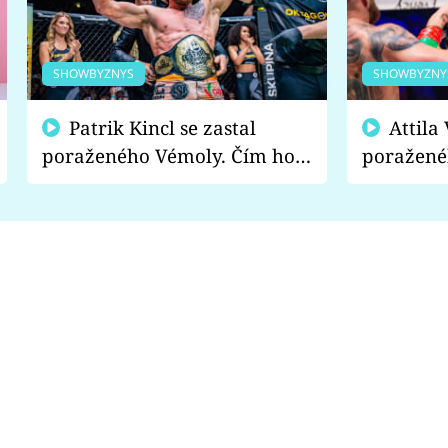
SHOWBYZNYS
SHOWBYZNY
Patrik Kincl se zastal
Attila Végh podpořil
poraženého Vémoly. Čím ho
poražené
fanoušci naštvali?
chce radě
s vítězem