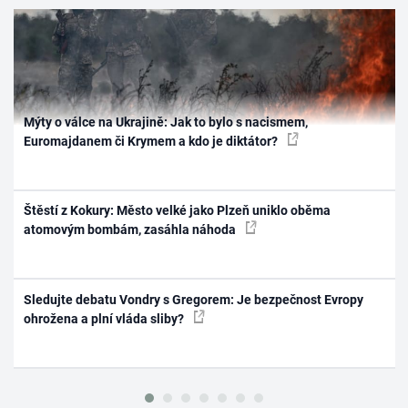
Mýty o válce na Ukrajině: Jak to bylo s nacismem,
Euromajdanem či Krymem a kdo je diktátor?
Štěstí z Kokury: Město velké jako Plzeň uniklo oběma
atomovým bombám, zasáhla náhoda
Sledujte debatu Vondry s Gregorem: Je bezpečnost Evropy
ohrožena a plní vláda sliby?