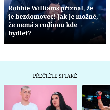
Sex a vztahy
Robbie Williams přiznal, že
Videa
je bezdomovec! Jak je možné,
že nemá s rodinou kde
Sledujte prima+
bydlet?
Přihlášení
Sledujte nás
PŘEČTĚTE SI TAKÉ