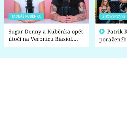
TADEÁŠ KUBĚNKA
SHOWBYZNYS
Sugar Denny a Kuběnka opět
Patrik Kincl se zastal
útočí na Veronicu Biasiol.
poraženéh
Proč je podle nich falešná a
fanoušci n
lže o své nevěře?