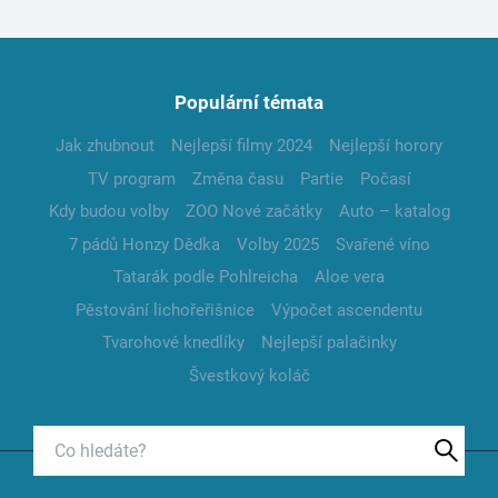
Populární témata
Jak zhubnout
Nejlepší filmy 2024
Nejlepší horory
TV program
Změna času
Partie
Počasí
Kdy budou volby
ZOO Nové začátky
Auto – katalog
7 pádů Honzy Dědka
Volby 2025
Svařené víno
Tatarák podle Pohlreicha
Aloe vera
Pěstování lichořeřišnice
Výpočet ascendentu
Tvarohové knedlíky
Nejlepší palačinky
Švestkový koláč