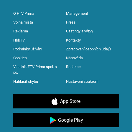
O FTV Prima
Management
Volná místa
Press
Reklama
Castingy a výzvy
HbbTV
Kontakty
Podmínky užívání
Zpracování osobních údajů
Cookies
Nápověda
Vlastník FTV Prima spol. s
Redakce
r.o.
Nahlásit chybu
Nastavení soukromí
App Store
Google Play