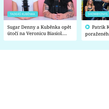
TADEÁŠ KUBĚNKA
SHOWBYZNYS
Sugar Denny a Kuběnka opět
Patrik Kincl se zastal
útočí na Veronicu Biasiol.
poraženéh
Proč je podle nich falešná a
fanoušci n
lže o své nevěře?