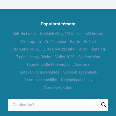
Populární témata
Jak zhubnout
Nejlepší filmy 2024
Nejlepší horory
TV program
Změna času
Partie
Počasí
Kdy budou volby
ZOO Nové začátky
Auto – katalog
7 pádů Honzy Dědka
Volby 2025
Svařené víno
Tatarák podle Pohlreicha
Aloe vera
Pěstování lichořeřišnice
Výpočet ascendentu
Tvarohové knedlíky
Nejlepší palačinky
Švestkový koláč