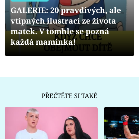
Sex a vztahy
GALERIE: 20 pravdivých, ale
Videa
vtipných ilustrací ze života
matek. V tomhle se pozná
Sledujte prima+
každá maminka!
Přihlášení
Sledujte nás
PŘEČTĚTE SI TAKÉ