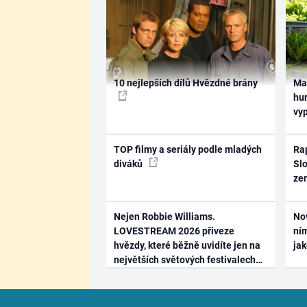
10 nejlepších dílů Hvězdné brány
Ma
hum
vy
TOP filmy a seriály podle mladých
Rap
diváků
Slo
ze
Nejen Robbie Williams.
No
LOVESTREAM 2026 přiveze
ním
hvězdy, které běžně uvidíte jen na
ja
největších světových festivalech