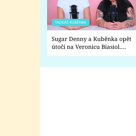
TADEÁŠ KUBĚNKA
Sugar Denny a Kuběnka opět
útočí na Veronicu Biasiol.
Proč je podle nich falešná a
lže o své nevěře?