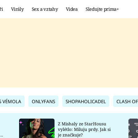
ři
Virály
Sex a vztahy
Videa
Sledujte prima+
Showbyznys
Extrém
VIRÁLY
KURIOZITY
VIDEA
KVÍZY
S VÉMOLA
ONLYFANS
SHOPAHOLICADEL
CLASH OF
Z Mishaly ze StarHousu
vylétlo: Miluju prdy. Jak si
co
je značkuje?