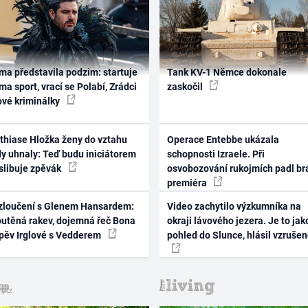
ma představila podzim: startuje
Tank KV-1 Němce dokonale
ma sport, vrací se Polabí, Zrádci
zaskočil
ové kriminálky
thiase Hložka ženy do vztahu
Operace Entebbe ukázala
dy uhnaly: Teď budu iniciátorem
schopnosti Izraele. Při
 slibuje zpěvák
osvobozování rukojmích padl br
premiéra
zloučení s Glenem Hansardem:
Video zachytilo výzkumníka na
outěná rakev, dojemná řeč Bona
okraji lávového jezera. Je to jak
zpěv Irglové s Vedderem
pohled do Slunce, hlásil vzruše