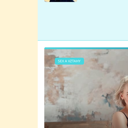
se v Plzni stalo
SEX A VZTAHY