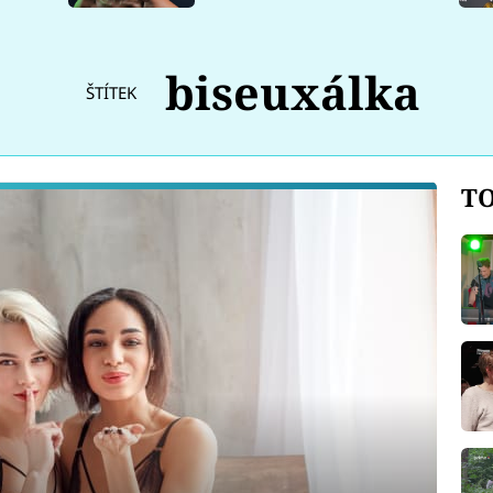
biseuxálka
ŠTÍTEK
TO