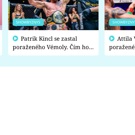
SHOWBYZNYS
SHOWBYZNY
Patrik Kincl se zastal
Attila Végh podpořil
poraženého Vémoly. Čím ho
poražené
fanoušci naštvali?
chce radě
s vítězem