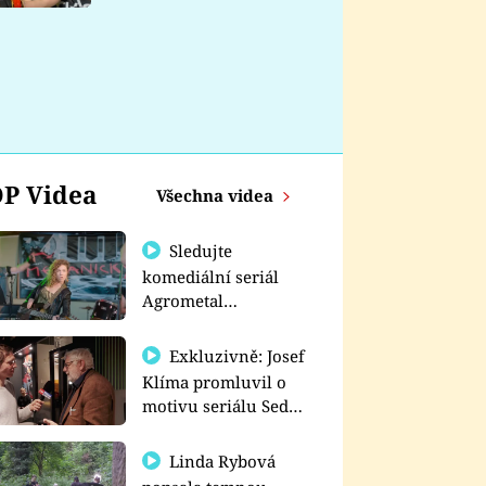
nemá
P Videa
Všechna videa
Sledujte
komediální seriál
Agrometal
exkluzivně na
prima+
Exkluzivně: Josef
Klíma promluvil o
motivu seriálu Sedm
schodů k moci
Linda Rybová