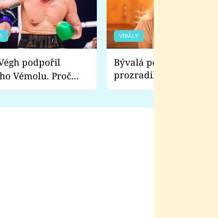
S
VIRÁLY
Bývalá pornoherečka
prozradila, co ji šokova
ho Vémolu. Proč
natáčení Euforie. Vážně
ji zápasit s ním než
bylo drsnější než hanba
 Kinclem?
filmy?