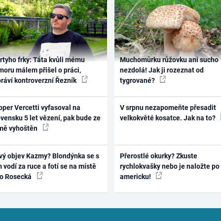
rtyho frky: Táta kvůli mému
Muchomůrku růžovku ani sucho
oru málem přišel o práci,
nezdolá! Jak ji rozeznat od
práví kontroverzní Řezník
tygrované?
per Vercetti vyfasoval na
V srpnu nezapomeňte přesadit
vensku 5 let vězení, pak bude ze
velkokvěté kosatce. Jak na to?
mě vyhoštěn
vý objev Kazmy? Blondýnka se s
Přerostlé okurky? Zkuste
 vodí za ruce a fotí se na místě
rychlokvašky nebo je naložte po
ko Rosecká
americku!