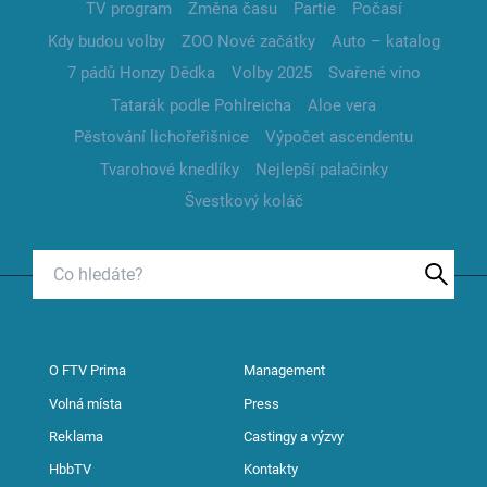
TV program
Změna času
Partie
Počasí
Kdy budou volby
ZOO Nové začátky
Auto – katalog
7 pádů Honzy Dědka
Volby 2025
Svařené víno
Tatarák podle Pohlreicha
Aloe vera
Pěstování lichořeřišnice
Výpočet ascendentu
Tvarohové knedlíky
Nejlepší palačinky
Švestkový koláč
O FTV Prima
Management
Volná místa
Press
Reklama
Castingy a výzvy
HbbTV
Kontakty