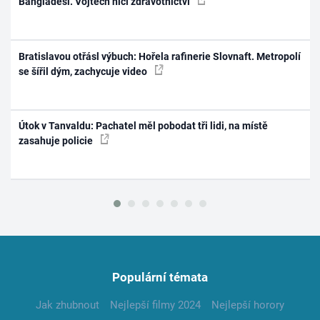
Bangladéši. Vojtěch ničí zdravotnictví
Bratislavou otřásl výbuch: Hořela rafinerie Slovnaft. Metropolí
se šířil dým, zachycuje video
Útok v Tanvaldu: Pachatel měl pobodat tři lidi, na místě
zasahuje policie
Populární témata
Jak zhubnout
Nejlepší filmy 2024
Nejlepší horory