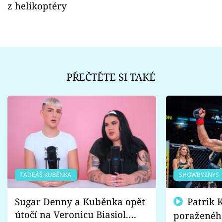
z helikoptéry
PŘEČTĚTE SI TAKÉ
TADEÁŠ KUBĚNKA
SHOWBYZNYS
Sugar Denny a Kuběnka opět
Patrik Kincl se zastal
útočí na Veronicu Biasiol.
poraženéh