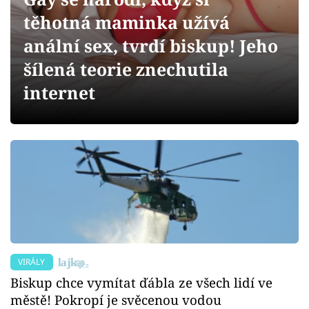
Sex a vztahy
těhotná maminka užívá
Videa
anální sex, tvrdí biskup! Jeho
šílená teorie znechutila
Sledujte prima+
internet
Přihlášení
Sledujte nás
VIRÁLY
Biskup chce vymítat ďábla ze všech lidí ve
městě! Pokropí je svěcenou vodou