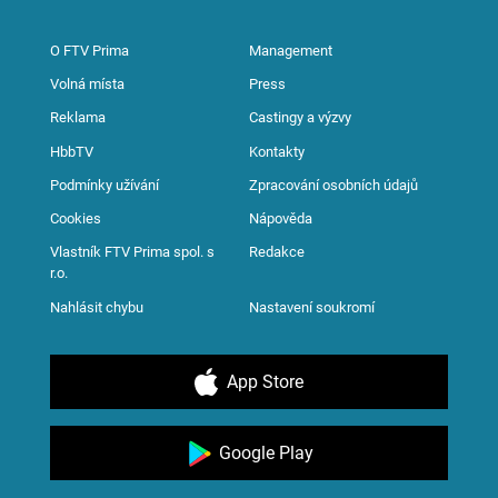
O FTV Prima
Management
Volná místa
Press
Reklama
Castingy a výzvy
HbbTV
Kontakty
Podmínky užívání
Zpracování osobních údajů
Cookies
Nápověda
Vlastník FTV Prima spol. s
Redakce
r.o.
Nahlásit chybu
Nastavení soukromí
App Store
Google Play