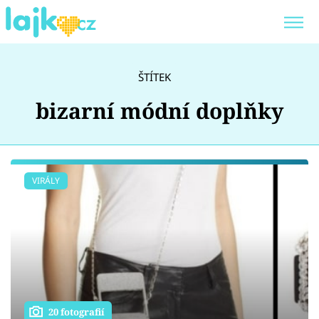
Trendy:
KARLOS VÉMOLA
ONLYFANS
ŠTÍTEK
SHOPAHOLICADEL
CLASH OF THE STARS
bizarní módní doplňky
Témata
VIRÁLY
Showbyznys
Youtubeři
Virály
20 fotografií