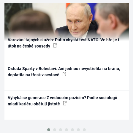
Varování tajných služeb: Putin chystá test NATO. Ve hře je i
útok na české sousedy
Ostuda Sparty v Boleslavi: Ani jednou nevystřelila na bránu,
doplatila na třesk v sestavě
Vyhýbá se generace Z vedoucím pozicím? Podle sociologů
mladí kariéru obětují jistotě