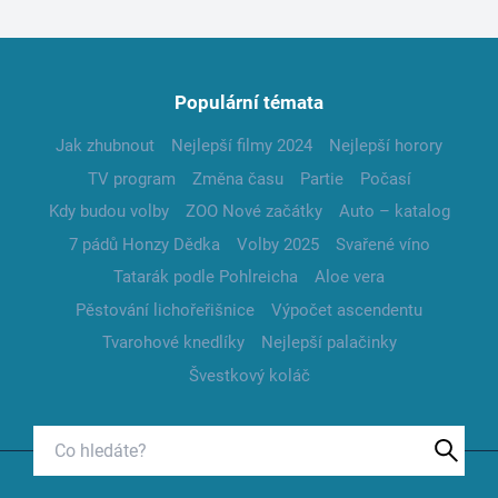
Populární témata
Jak zhubnout
Nejlepší filmy 2024
Nejlepší horory
TV program
Změna času
Partie
Počasí
Kdy budou volby
ZOO Nové začátky
Auto – katalog
7 pádů Honzy Dědka
Volby 2025
Svařené víno
Tatarák podle Pohlreicha
Aloe vera
Pěstování lichořeřišnice
Výpočet ascendentu
Tvarohové knedlíky
Nejlepší palačinky
Švestkový koláč