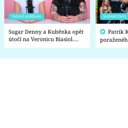
TADEÁŠ KUBĚNKA
SHOWBYZNYS
Sugar Denny a Kuběnka opět
Patrik Kincl se zastal
útočí na Veronicu Biasiol.
poraženéh
Proč je podle nich falešná a
fanoušci n
lže o své nevěře?