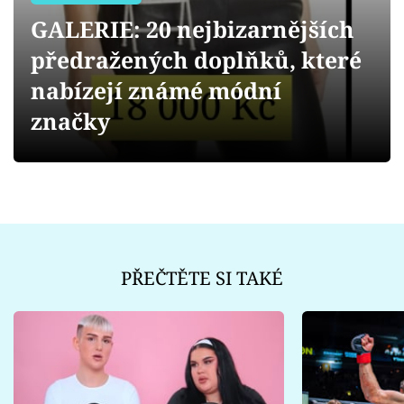
Sex a vztahy
GALERIE: 20 nejbizarnějších
Videa
předražených doplňků, které
nabízejí známé módní
Sledujte prima+
značky
Přihlášení
Sledujte nás
PŘEČTĚTE SI TAKÉ