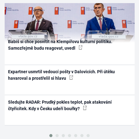
Babiš si chce posvítit na Klempířovu kulturní politiku.
Samozřejmě budu reagovat, uvedl
Expartner usmrtil vedoucí pošty v Dalovicích. Při útěku
havaroval a prostřelil si hlavu
Sledujte RADAR: Prudký pokles teplot, pak atakování
čtyřicítek. Kdy v Česku udeří bouřky?