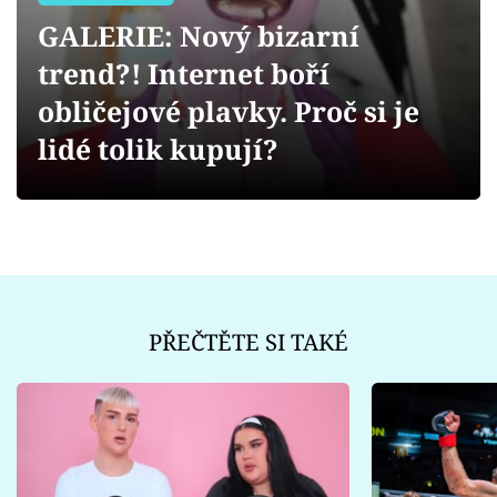
Sex a vztahy
GALERIE: Nový bizarní
Videa
trend?! Internet boří
obličejové plavky. Proč si je
Sledujte prima+
lidé tolik kupují?
Přihlášení
Sledujte nás
PŘEČTĚTE SI TAKÉ