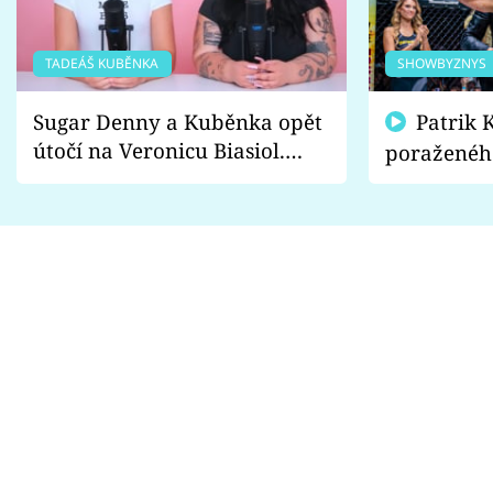
TADEÁŠ KUBĚNKA
SHOWBYZNYS
Sugar Denny a Kuběnka opět
Patrik Kincl se zastal
útočí na Veronicu Biasiol.
poraženéh
Proč je podle nich falešná a
fanoušci n
lže o své nevěře?