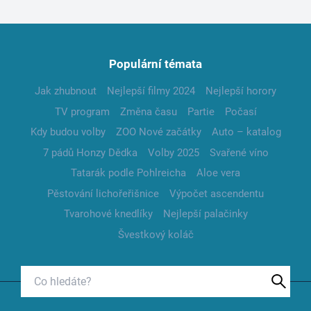
Populární témata
Jak zhubnout
Nejlepší filmy 2024
Nejlepší horory
TV program
Změna času
Partie
Počasí
Kdy budou volby
ZOO Nové začátky
Auto – katalog
7 pádů Honzy Dědka
Volby 2025
Svařené víno
Tatarák podle Pohlreicha
Aloe vera
Pěstování lichořeřišnice
Výpočet ascendentu
Tvarohové knedlíky
Nejlepší palačinky
Švestkový koláč