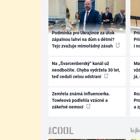
Podmínka pro Ukrajince za útok
Pri
zápalnou lahví na dům s dětmi?
Pri
Tejc zvažuje mimořádný zásah
i n
Na „Švarcenberský“ kanál už
Ma
neodbočíte. Chyba vydržela 30 let,
vž
teď ceduli celou odstraní
já,
Zemřela známá influencerka.
Ro
Towleová podlehla vzácné a
Pr
zákeřné nemoci
a 