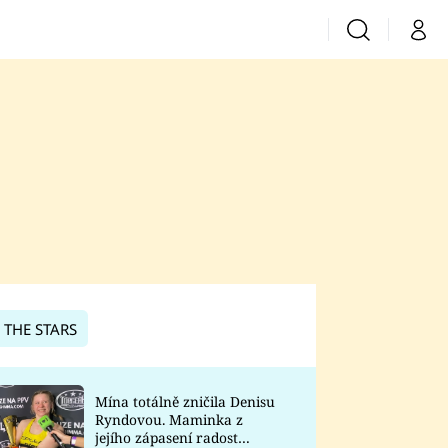
Vyhledávání
Můj 
Prima+
CNN Prima News
Prima Fresh
Prima Living
Prima Zoom
 THE STARS
Prima Lajk
Mína totálně zničila Denisu
Ryndovou. Maminka z
Sledujte nás
jejího zápasení radost