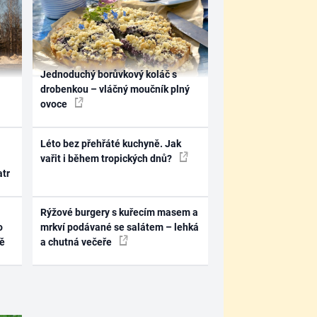
Jednoduchý borůvkový koláč s
drobenkou – vláčný moučník plný
ovoce
Léto bez přehřáté kuchyně. Jak
vařit i během tropických dnů?
atr
Rýžové burgery s kuřecím masem a
o
mrkví podávané se salátem – lehká
ně
a chutná večeře