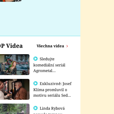
nemá
P Videa
Všechna videa
Sledujte
komediální seriál
Agrometal
exkluzivně na
prima+
Exkluzivně: Josef
Klíma promluvil o
motivu seriálu Sedm
schodů k moci
Linda Rybová