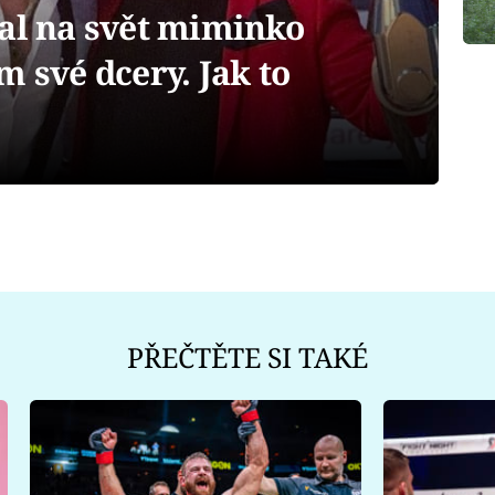
tal na svět miminko
m své dcery. Jak to
PŘEČTĚTE SI TAKÉ