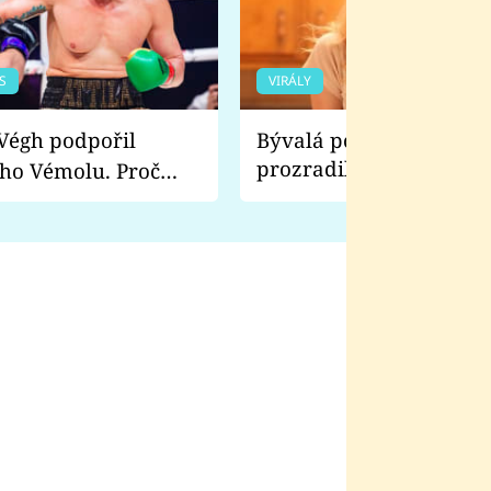
S
VIRÁLY
Bývalá pornoherečka
prozradila, co ji šokova
ho Vémolu. Proč
natáčení Euforie. Vážně
ji zápasit s ním než
bylo drsnější než hanba
 Kinclem?
filmy?