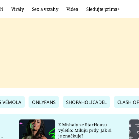
ři
Virály
Sex a vztahy
Videa
Sledujte prima+
Showbyznys
Extrém
VIRÁLY
KURIOZITY
VIDEA
KVÍZY
S VÉMOLA
ONLYFANS
SHOPAHOLICADEL
CLASH OF
Z Mishaly ze StarHousu
vylétlo: Miluju prdy. Jak si
co
je značkuje?