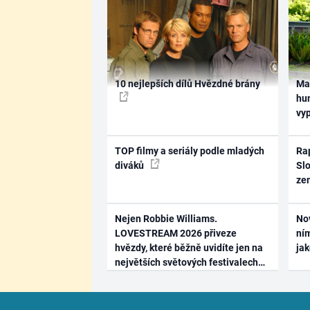
10 nejlepších dílů Hvězdné brány
Ma
hum
vy
TOP filmy a seriály podle mladých
Rap
diváků
Slo
ze
Nejen Robbie Williams.
No
LOVESTREAM 2026 přiveze
ním
hvězdy, které běžně uvidíte jen na
ja
největších světových festivalech