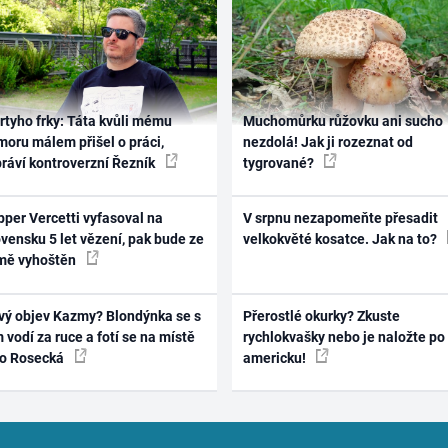
rtyho frky: Táta kvůli mému
Muchomůrku růžovku ani sucho
oru málem přišel o práci,
nezdolá! Jak ji rozeznat od
práví kontroverzní Řezník
tygrované?
per Vercetti vyfasoval na
V srpnu nezapomeňte přesadit
vensku 5 let vězení, pak bude ze
velkokvěté kosatce. Jak na to?
mě vyhoštěn
vý objev Kazmy? Blondýnka se s
Přerostlé okurky? Zkuste
 vodí za ruce a fotí se na místě
rychlokvašky nebo je naložte po
ko Rosecká
americku!