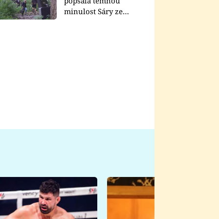
popsala temnou
minulost Sáry ze
seriálu Zákony vlka