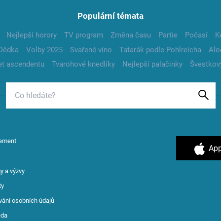
Populární témata
Nejlepší horory
TV program
Změna času
Partie
Počasí
K
Dědka
Volby 2025
Svařené víno
Tatarák podle Pohlreicha
Alo
t ascendentu
Tvarohové knedlíky
Nejlepší palačinky
Švestkov
ement
App
y a výzvy
ty
vání osobních údajů
ěda