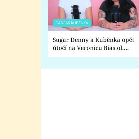
TADEÁŠ KUBĚNKA
Sugar Denny a Kuběnka opět
útočí na Veronicu Biasiol.
Proč je podle nich falešná a
lže o své nevěře?