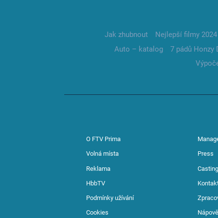
Jak zhubnout
Nejlepší filmy 2024
Auto – katalog
7 pádů Honzy 
Výpoče
O FTV Prima
Manag
Volná místa
Press
Reklama
Casting
HbbTV
Kontak
Podmínky užívání
Zpraco
Cookies
Nápov