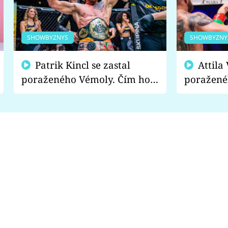
SHOWBYZNYS
SHOWBYZNY
Patrik Kincl se zastal
Attila Végh podpořil
poraženého Vémoly. Čím ho
poražené
fanoušci naštvali?
chce radě
s vítězem