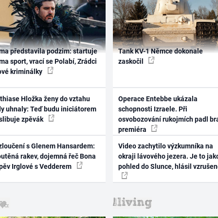
ma představila podzim: startuje
Tank KV-1 Němce dokonale
ma sport, vrací se Polabí, Zrádci
zaskočil
ové kriminálky
thiase Hložka ženy do vztahu
Operace Entebbe ukázala
dy uhnaly: Teď budu iniciátorem
schopnosti Izraele. Při
 slibuje zpěvák
osvobozování rukojmích padl br
premiéra
zloučení s Glenem Hansardem:
Video zachytilo výzkumníka na
outěná rakev, dojemná řeč Bona
okraji lávového jezera. Je to jak
zpěv Irglové s Vedderem
pohled do Slunce, hlásil vzruše