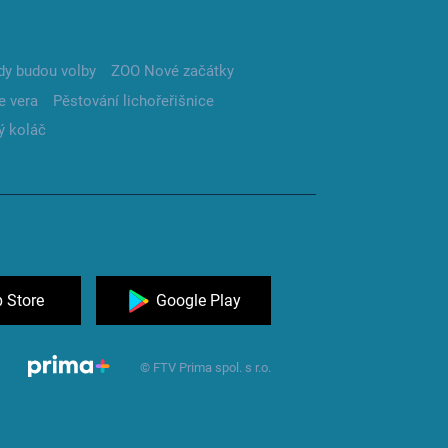
dy budou volby
ZOO Nové začátky
e vera
Pěstování lichořeřišnice
ý koláč
 Store
Google Play
© FTV Prima spol. s r.o.