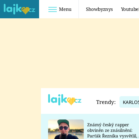
Menu
Showbyznys
Youtube
Youtuberky
Youtubeři
SHOPAHOLICADEL
FATTYPILLOW
ANNA ŠULC
FREESCOOT
SUGAR DENNY
ADAM KAJUMI
LADUŠKA
TADEÁŠ KUBĚNKA
DOMINIKA
DATEL
Trendy:
KARLO
MYSLIVCOVÁ
Známý český rapper
obviněn ze znásilnění:
Parťák Řezníka vysvětlil, 