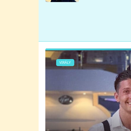
se v Plzni stalo
VIRÁLY