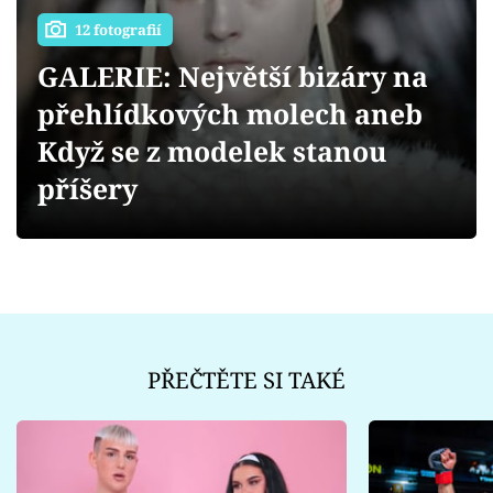
Sex a vztahy
12 fotografií
Videa
GALERIE: Největší bizáry na
přehlídkových molech aneb
Sledujte prima+
Když se z modelek stanou
Přihlášení
příšery
Sledujte nás
PŘEČTĚTE SI TAKÉ