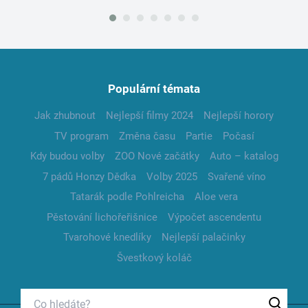
Populární témata
Jak zhubnout
Nejlepší filmy 2024
Nejlepší horory
TV program
Změna času
Partie
Počasí
Kdy budou volby
ZOO Nové začátky
Auto – katalog
7 pádů Honzy Dědka
Volby 2025
Svařené víno
Tatarák podle Pohlreicha
Aloe vera
Pěstování lichořeřišnice
Výpočet ascendentu
Tvarohové knedlíky
Nejlepší palačinky
Švestkový koláč