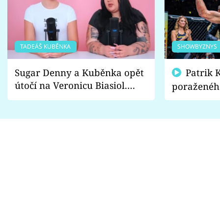
TADEÁŠ KUBĚNKA
SHOWBYZNYS
Sugar Denny a Kuběnka opět
Patrik Kincl se zastal
útočí na Veronicu Biasiol.
poraženéh
Proč je podle nich falešná a
fanoušci n
lže o své nevěře?