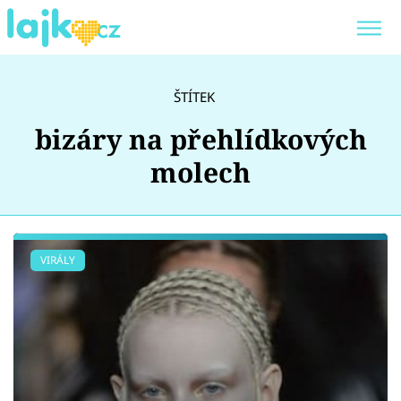
Trendy:
KARLOS VÉMOLA
ONLYFANS
ŠTÍTEK
SHOPAHOLICADEL
CLASH OF THE STARS
bizáry na přehlídkových
molech
Témata
VIRÁLY
Showbyznys
Youtubeři
Virály