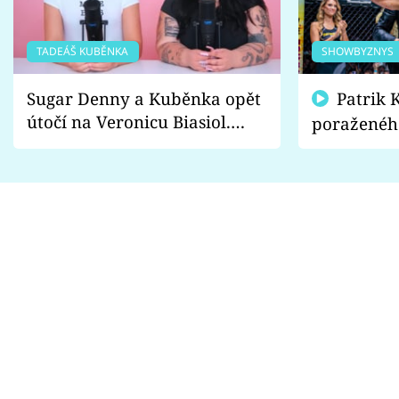
TADEÁŠ KUBĚNKA
SHOWBYZNYS
Sugar Denny a Kuběnka opět
Patrik Kincl se zastal
útočí na Veronicu Biasiol.
poraženéh
Proč je podle nich falešná a
fanoušci n
lže o své nevěře?