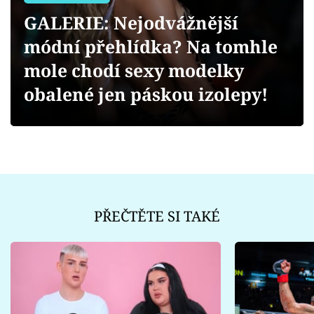
Sex a vztahy
GALERIE: Nejodvážnější
Videa
módní přehlídka? Na tomhle
mole chodí sexy modelky
Sledujte prima+
obalené jen páskou izolepy!
Přihlášení
Sledujte nás
PŘEČTĚTE SI TAKÉ