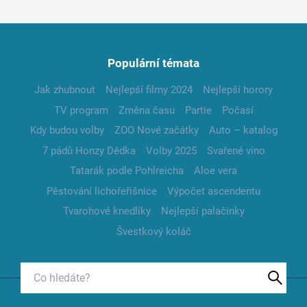
Populární témata
Jak zhubnout
Nejlepší filmy 2024
Nejlepší horory
TV program
Změna času
Partie
Počasí
Kdy budou volby
ZOO Nové začátky
Auto – katalog
7 pádů Honzy Dědka
Volby 2025
Svařené víno
Tatarák podle Pohlreicha
Aloe vera
Pěstování lichořeřišnice
Výpočet ascendentu
Tvarohové knedlíky
Nejlepší palačinky
Švestkový koláč