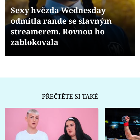
Sex a vztahy
Sexy hvězda Wednesday
Videa
odmítla rande se slavným
streamerem. Rovnou ho
Sledujte prima+
zablokovala
Přihlášení
Sledujte nás
PŘEČTĚTE SI TAKÉ