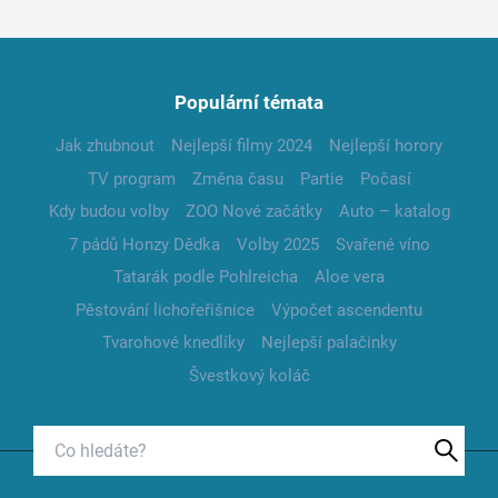
Populární témata
Jak zhubnout
Nejlepší filmy 2024
Nejlepší horory
TV program
Změna času
Partie
Počasí
Kdy budou volby
ZOO Nové začátky
Auto – katalog
7 pádů Honzy Dědka
Volby 2025
Svařené víno
Tatarák podle Pohlreicha
Aloe vera
Pěstování lichořeřišnice
Výpočet ascendentu
Tvarohové knedlíky
Nejlepší palačinky
Švestkový koláč