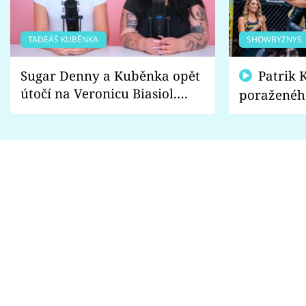
TADEÁŠ KUBĚNKA
SHOWBYZNYS
Sugar Denny a Kuběnka opět
Patrik Kincl se zastal
útočí na Veronicu Biasiol.
poraženéh
Proč je podle nich falešná a
fanoušci n
lže o své nevěře?