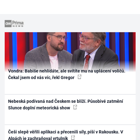
Vondra: Babiše nehlídáte, ale svítíte mu na uplácení voličů.
Čekal jsem od vás víc, řekl Gregor
Nebeská podívaná nad Českem se blíží. Působivé zatmění
Slunce doplní meteorická show
Češi slepě věřili aplikaci a přecenili síly, píší v Rakousku. V
Alpách je zachraňoval vrtulník