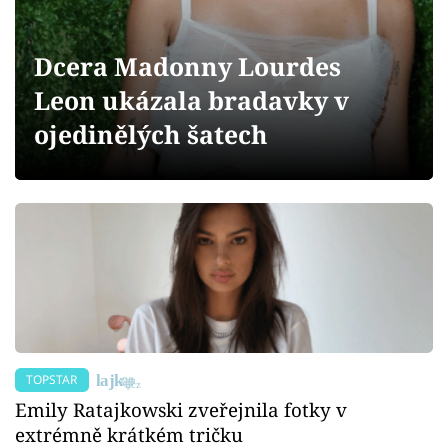
Sex a vztahy
Videa
Dcera Madonny Lourdes
Leon ukázala bradavky v
Sledujte prima+
ojedinělých šatech
Přihlášení
Sledujte nás
TOPSTAR
Emily Ratajkowski zveřejnila fotky v
extrémně krátkém tričku