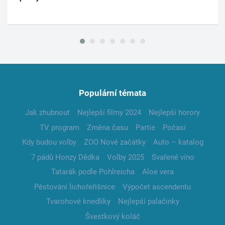
Populární témata
Jak zhubnout
Nejlepší filmy 2024
Nejlepší horory
TV program
Změna času
Partie
Počasí
Kdy budou volby
ZOO Nové začátky
Auto – katalog
7 pádů Honzy Dědka
Volby 2025
Svařené víno
Tatarák podle Pohlreicha
Aloe vera
Pěstování lichořeřišnice
Výpočet ascendentu
Tvarohové knedlíky
Nejlepší palačinky
Švestkový koláč