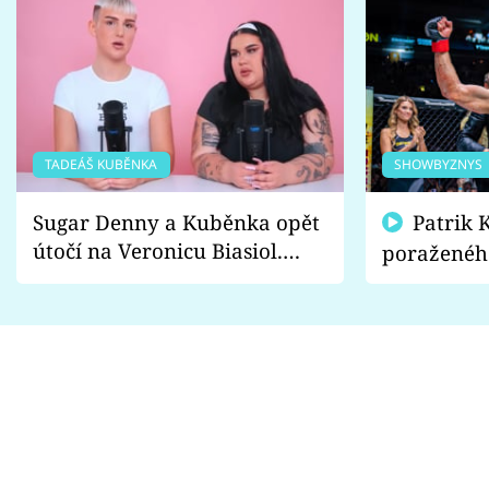
TADEÁŠ KUBĚNKA
SHOWBYZNYS
Sugar Denny a Kuběnka opět
Patrik Kincl se zastal
útočí na Veronicu Biasiol.
poraženéh
Proč je podle nich falešná a
fanoušci n
lže o své nevěře?