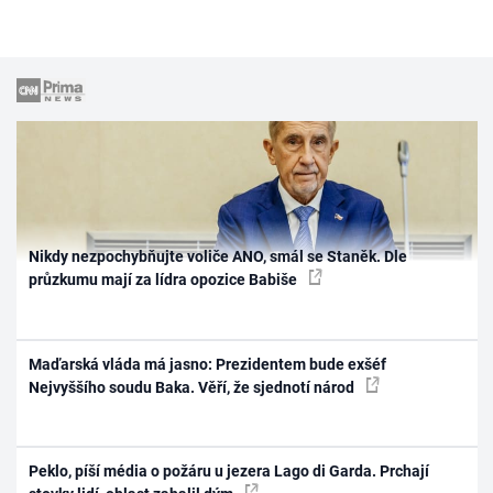
Nikdy nezpochybňujte voliče ANO, smál se Staněk. Dle
průzkumu mají za lídra opozice Babiše
Maďarská vláda má jasno: Prezidentem bude exšéf
Nejvyššího soudu Baka. Věří, že sjednotí národ
Peklo, píší média o požáru u jezera Lago di Garda. Prchají