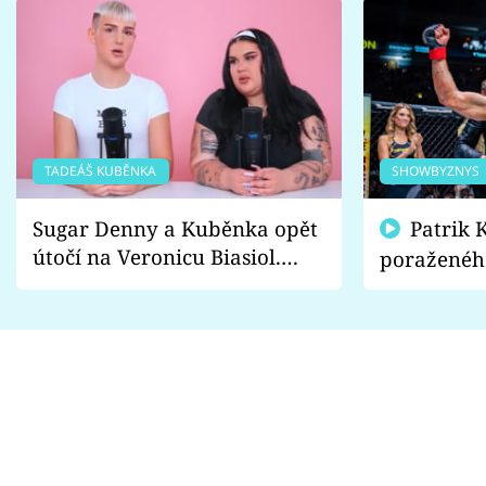
TADEÁŠ KUBĚNKA
SHOWBYZNYS
Sugar Denny a Kuběnka opět
Patrik Kincl se zastal
útočí na Veronicu Biasiol.
poraženéh
Proč je podle nich falešná a
fanoušci n
lže o své nevěře?