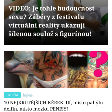
Sex a vztahy
VIDEO: Je tohle budoucnost
Videa
sexu? Záběry z festivalu
virtuální reality ukazují
Sledujte prima+
šílenou soulož s figurínou!
Přihlášení
Sledujte nás
EXTRÉM
10 NEJKRUTĚJŠÍCH KÉREK: Uf, místo pahýlu
delfín, místo mozku PENISY!