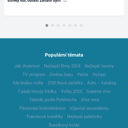
stovky lidí, oblast zahalil dým
Populární témata
Jak zhubnout
Nejlepší filmy 2024
Nejlepší horory
TV program
Změna času
Partie
Počasí
Kdy budou volby
ZOO Nové začátky
Auto – katalog
7 pádů Honzy Dědka
Volby 2025
Svařené víno
Tatarák podle Pohlreicha
Aloe vera
Pěstování lichořeřišnice
Výpočet ascendentu
Tvarohové knedlíky
Nejlepší palačinky
Švestkový koláč