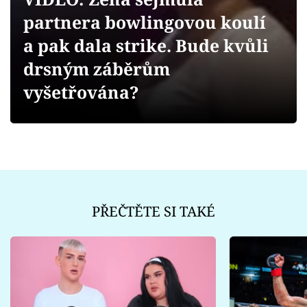
Sex a vztahy
partnera bowlingovou koulí
Videa
a pak dala strike. Bude kvůli
drsným záběrům
Sledujte prima+
vyšetřována?
Přihlášení
Sledujte nás
PŘEČTĚTE SI TAKÉ