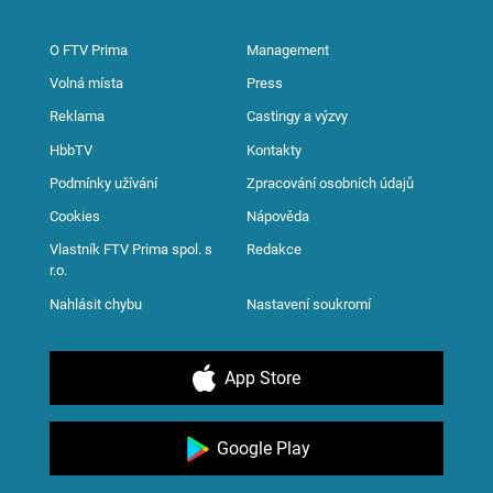
O FTV Prima
Management
Volná místa
Press
Reklama
Castingy a výzvy
HbbTV
Kontakty
Podmínky užívání
Zpracování osobních údajů
Cookies
Nápověda
Vlastník FTV Prima spol. s
Redakce
r.o.
Nahlásit chybu
Nastavení soukromí
App Store
Google Play