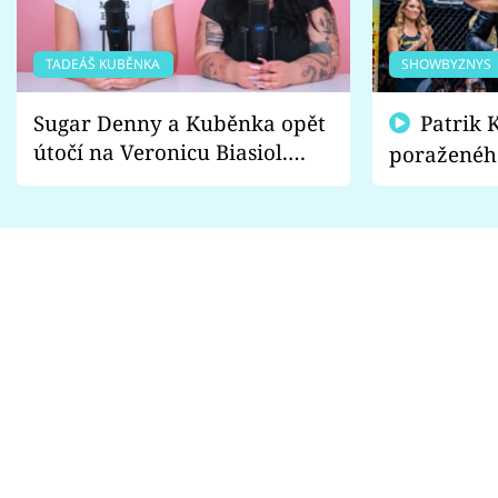
TADEÁŠ KUBĚNKA
SHOWBYZNYS
Sugar Denny a Kuběnka opět
Patrik Kincl se zastal
útočí na Veronicu Biasiol.
poraženéh
Proč je podle nich falešná a
fanoušci n
lže o své nevěře?