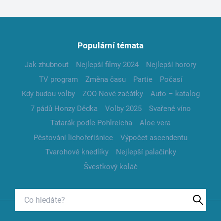
Populární témata
Jak zhubnout
Nejlepší filmy 2024
Nejlepší horory
TV program
Změna času
Partie
Počasí
Kdy budou volby
ZOO Nové začátky
Auto – katalog
7 pádů Honzy Dědka
Volby 2025
Svařené víno
Tatarák podle Pohlreicha
Aloe vera
Pěstování lichořeřišnice
Výpočet ascendentu
Tvarohové knedlíky
Nejlepší palačinky
Švestkový koláč