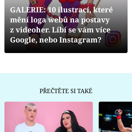
Sex a vztahy
GALERIE: 10 ilustrací, které
Videa
mění loga webů na postavy
z videoher. Líbí se vám více
Sledujte prima+
Google, nebo Instagram?
Přihlášení
Sledujte nás
PŘEČTĚTE SI TAKÉ