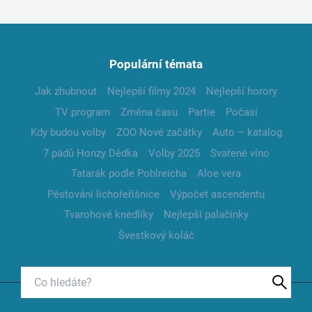
Populární témata
Jak zhubnout
Nejlepší filmy 2024
Nejlepší horory
TV program
Změna času
Partie
Počasí
Kdy budou volby
ZOO Nové začátky
Auto – katalog
7 pádů Honzy Dědka
Volby 2025
Svařené víno
Tatarák podle Pohlreicha
Aloe vera
Pěstování lichořeřišnice
Výpočet ascendentu
Tvarohové knedlíky
Nejlepší palačinky
Švestkový koláč