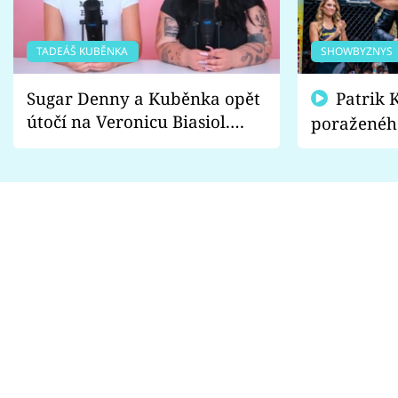
TADEÁŠ KUBĚNKA
SHOWBYZNYS
Sugar Denny a Kuběnka opět
Patrik Kincl se zastal
útočí na Veronicu Biasiol.
poraženéh
Proč je podle nich falešná a
fanoušci n
lže o své nevěře?