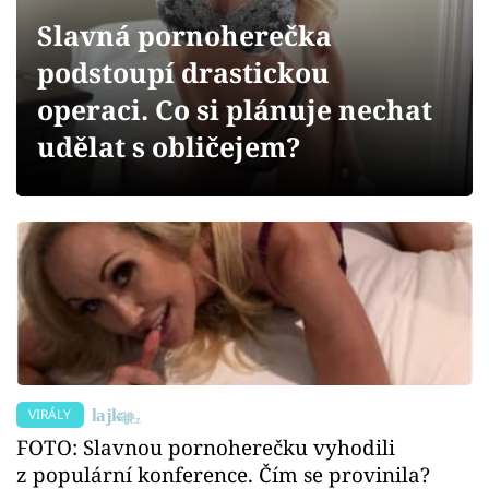
Sex a vztahy
Slavná pornoherečka
Videa
podstoupí drastickou
operaci. Co si plánuje nechat
Sledujte prima+
udělat s obličejem?
Přihlášení
Sledujte nás
VIRÁLY
FOTO: Slavnou pornoherečku vyhodili
z populární konference. Čím se provinila?