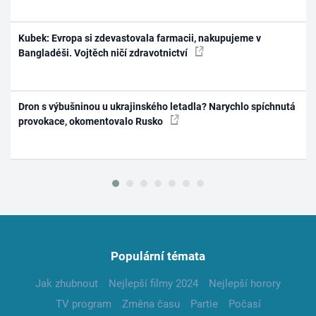
Kubek: Evropa si zdevastovala farmacii, nakupujeme v
Bangladéši. Vojtěch ničí zdravotnictví
Dron s výbušninou u ukrajinského letadla? Narychlo spíchnutá
provokace, okomentovalo Rusko
Populární témata
Jak zhubnout
Nejlepší filmy 2024
Nejlepší horory
TV program
Změna času
Partie
Počasí