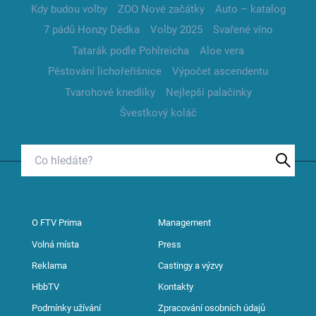
Kdy budou volby
ZOO Nové začátky
Auto – katalog
7 pádů Honzy Dědka
Volby 2025
Svařené víno
Tatarák podle Pohlreicha
Aloe vera
Pěstování lichořeřišnice
Výpočet ascendentu
Tvarohové knedlíky
Nejlepší palačinky
Švestkový koláč
O FTV Prima
Management
Volná místa
Press
Reklama
Castingy a výzvy
HbbTV
Kontakty
Podmínky užívání
Zpracování osobních údajů