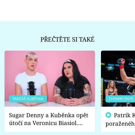
PŘEČTĚTE SI TAKÉ
TADEÁŠ KUBĚNKA
SHOWBYZNYS
Sugar Denny a Kuběnka opět
Patrik Kincl se zastal
útočí na Veronicu Biasiol.
poraženéh
Proč je podle nich falešná a
fanoušci n