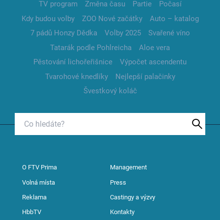
TV program
Změna času
Partie
Počasí
Kdy budou volby
ZOO Nové začátky
Auto – katalog
7 pádů Honzy Dědka
Volby 2025
Svařené víno
Tatarák podle Pohlreicha
Aloe vera
Pěstování lichořeřišnice
Výpočet ascendentu
Tvarohové knedlíky
Nejlepší palačinky
Švestkový koláč
O FTV Prima
Management
Volná místa
Press
Reklama
Castingy a výzvy
HbbTV
Kontakty