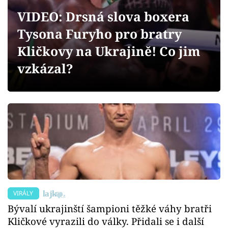
Sex a vztahy
VIDEO: Drsná slova boxera
Videa
Tysona Furyho pro bratry
Kličkovy na Ukrajině! Co jim
Sledujte prima+
vzkázal?
Přihlášení
Sledujte nás
VIRÁLY
Bývalí ukrajinští šampioni těžké váhy bratři
Kličkové vyrazili do války. Přidali se i další