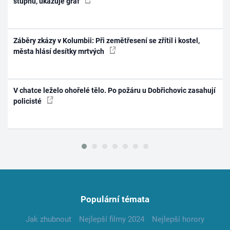
stupňů, ukazuje graf
Záběry zkázy v Kolumbii: Při zemětřesení se zřítil i kostel,
města hlásí desítky mrtvých
V chatce leželo ohořelé tělo. Po požáru u Dobřichovic zasahují
policisté
Populární témata
Jak zhubnout
Nejlepší filmy 2024
Nejlepší horory