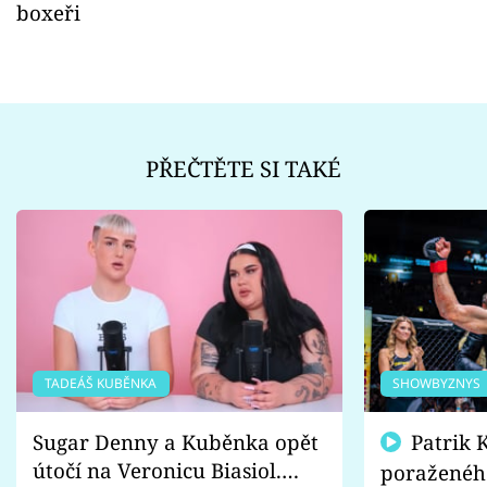
boxeři
PŘEČTĚTE SI TAKÉ
TADEÁŠ KUBĚNKA
SHOWBYZNYS
Sugar Denny a Kuběnka opět
Patrik Kincl se zastal
útočí na Veronicu Biasiol.
poraženéh