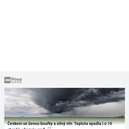
Českem se ženou bouřky a silný vítr. Teplota spadla i o 10