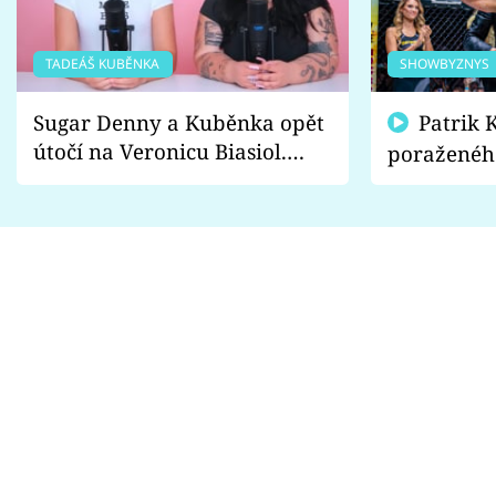
TADEÁŠ KUBĚNKA
SHOWBYZNYS
Sugar Denny a Kuběnka opět
Patrik Kincl se zastal
útočí na Veronicu Biasiol.
poraženéh
Proč je podle nich falešná a
fanoušci n
lže o své nevěře?