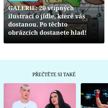
Sex a vztahy
GALERIE: 20 vtipných
Videa
ilustrací o jídle, které vás
dostanou. Po těchto
Sledujte prima+
obrázcích dostanete hlad!
Přihlášení
Sledujte nás
PŘEČTĚTE SI TAKÉ