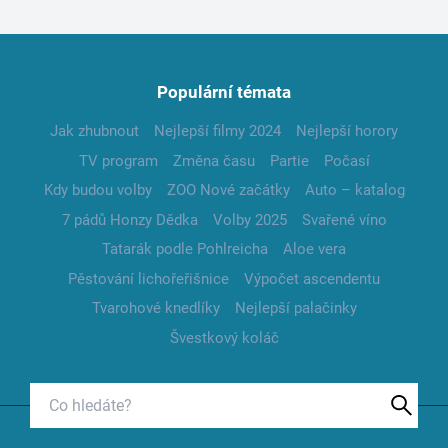
Populární témata
Jak zhubnout
Nejlepší filmy 2024
Nejlepší horory
TV program
Změna času
Partie
Počasí
Kdy budou volby
ZOO Nové začátky
Auto – katalog
7 pádů Honzy Dědka
Volby 2025
Svařené víno
Tatarák podle Pohlreicha
Aloe vera
Pěstování lichořeřišnice
Výpočet ascendentu
Tvarohové knedlíky
Nejlepší palačinky
Švestkový koláč