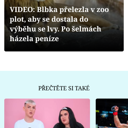
Sex a vztahy
VIDEO: Blbka přelezla v zoo
Videa
plot, aby se dostala do
výběhu se lvy. Po šelmách
Sledujte prima+
házela peníze
Přihlášení
Sledujte nás
PŘEČTĚTE SI TAKÉ