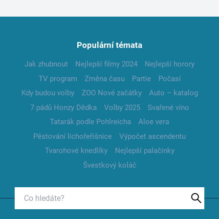
Populární témata
Jak zhubnout
Nejlepší filmy 2024
Nejlepší horory
TV program
Změna času
Partie
Počasí
Kdy budou volby
ZOO Nové začátky
Auto – katalog
7 pádů Honzy Dědka
Volby 2025
Svařené víno
Tatarák podle Pohlreicha
Aloe vera
Pěstování lichořeřišnice
Výpočet ascendentu
Tvarohové knedlíky
Nejlepší palačinky
Švestkový koláč