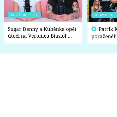
TADEÁŠ KUBĚNKA
SHOWBYZNYS
Sugar Denny a Kuběnka opět
Patrik Kincl se zastal
útočí na Veronicu Biasiol.
poraženéh
Proč je podle nich falešná a
fanoušci n
lže o své nevěře?