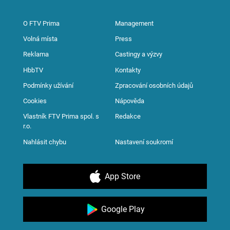
O FTV Prima
Management
Volná místa
Press
Reklama
Castingy a výzvy
HbbTV
Kontakty
Podmínky užívání
Zpracování osobních údajů
Cookies
Nápověda
Vlastník FTV Prima spol. s
Redakce
r.o.
Nahlásit chybu
Nastavení soukromí
App Store
Google Play