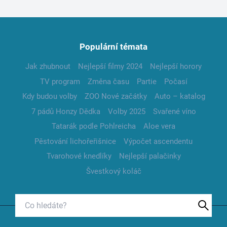
Populární témata
Jak zhubnout
Nejlepší filmy 2024
Nejlepší horory
TV program
Změna času
Partie
Počasí
Kdy budou volby
ZOO Nové začátky
Auto – katalog
7 pádů Honzy Dědka
Volby 2025
Svařené víno
Tatarák podle Pohlreicha
Aloe vera
Pěstování lichořeřišnice
Výpočet ascendentu
Tvarohové knedlíky
Nejlepší palačinky
Švestkový koláč