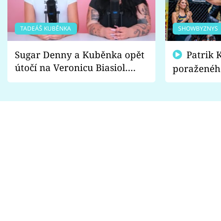
TADEÁŠ KUBĚNKA
SHOWBYZNYS
Sugar Denny a Kuběnka opět
Patrik Kincl se zastal
útočí na Veronicu Biasiol.
poraženéh
Proč je podle nich falešná a
fanoušci n
lže o své nevěře?