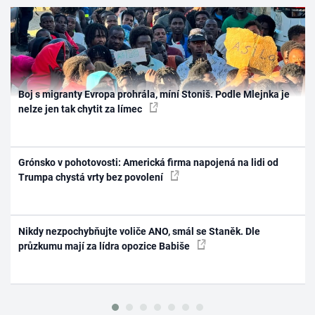
Boj s migranty Evropa prohrála, míní Stoniš. Podle Mlejnka je
nelze jen tak chytit za límec
Grónsko v pohotovosti: Americká firma napojená na lidi od
Trumpa chystá vrty bez povolení
Nikdy nezpochybňujte voliče ANO, smál se Staněk. Dle
průzkumu mají za lídra opozice Babiše