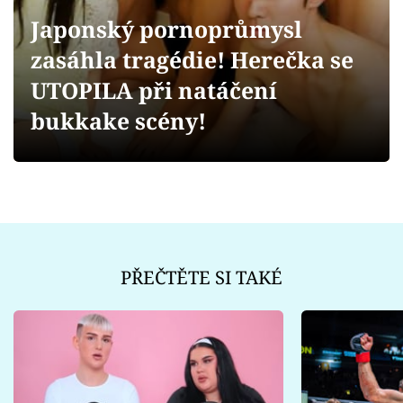
Sex a vztahy
Japonský pornoprůmysl
Videa
zasáhla tragédie! Herečka se
UTOPILA při natáčení
Sledujte prima+
bukkake scény!
Přihlášení
Sledujte nás
PŘEČTĚTE SI TAKÉ