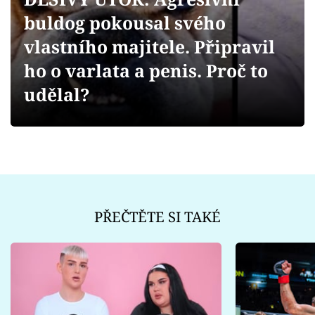
Sex a vztahy
buldog pokousal svého
Videa
vlastního majitele. Připravil
ho o varlata a penis. Proč to
Sledujte prima+
udělal?
Přihlášení
Sledujte nás
PŘEČTĚTE SI TAKÉ