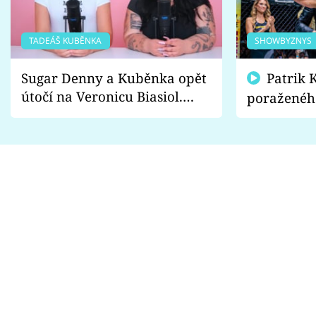
TADEÁŠ KUBĚNKA
SHOWBYZNYS
Sugar Denny a Kuběnka opět
Patrik Kincl se zastal
útočí na Veronicu Biasiol.
poraženéh
Proč je podle nich falešná a
fanoušci n
lže o své nevěře?