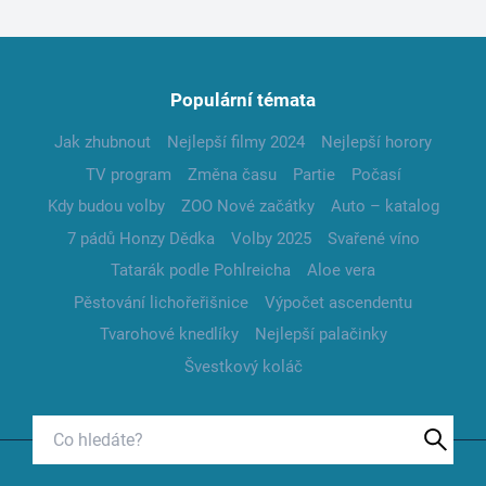
Populární témata
Jak zhubnout
Nejlepší filmy 2024
Nejlepší horory
TV program
Změna času
Partie
Počasí
Kdy budou volby
ZOO Nové začátky
Auto – katalog
7 pádů Honzy Dědka
Volby 2025
Svařené víno
Tatarák podle Pohlreicha
Aloe vera
Pěstování lichořeřišnice
Výpočet ascendentu
Tvarohové knedlíky
Nejlepší palačinky
Švestkový koláč