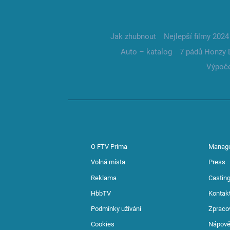
Jak zhubnout
Nejlepší filmy 2024
Auto – katalog
7 pádů Honzy 
Výpoče
O FTV Prima
Manag
Volná místa
Press
Reklama
Casting
HbbTV
Kontak
Podmínky užívání
Zpraco
Cookies
Nápov