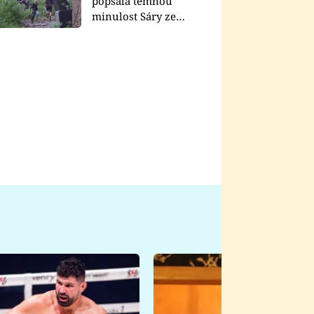
popsala temnou
minulost Sáry ze
seriálu Zákony vlka