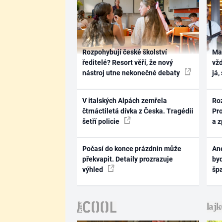
Rozpohybují české školství
Ma
ředitelé? Resort věří, že nový
vž
nástroj utne nekonečné debaty
já,
V italských Alpách zemřela
Ro
čtrnáctiletá dívka z Česka. Tragédii
Pr
šetří policie
a 
Počasí do konce prázdnin může
Ane
překvapit. Detaily prozrazuje
byd
výhled
šp