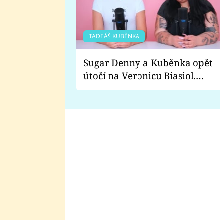
TADEÁŠ KUBĚNKA
Sugar Denny a Kuběnka opět
útočí na Veronicu Biasiol.
Proč je podle nich falešná a
lže o své nevěře?