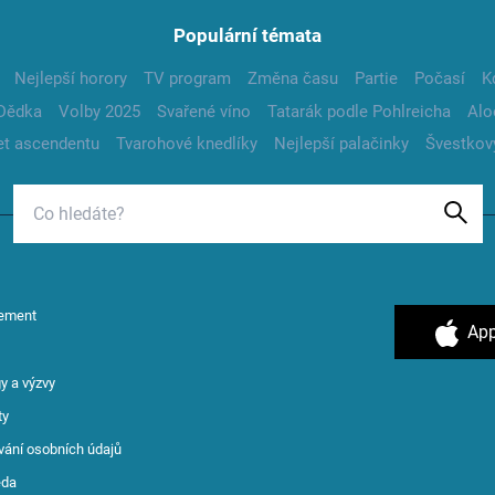
Populární témata
Nejlepší horory
TV program
Změna času
Partie
Počasí
K
Dědka
Volby 2025
Svařené víno
Tatarák podle Pohlreicha
Alo
t ascendentu
Tvarohové knedlíky
Nejlepší palačinky
Švestkov
ement
App
y a výzvy
ty
vání osobních údajů
ěda