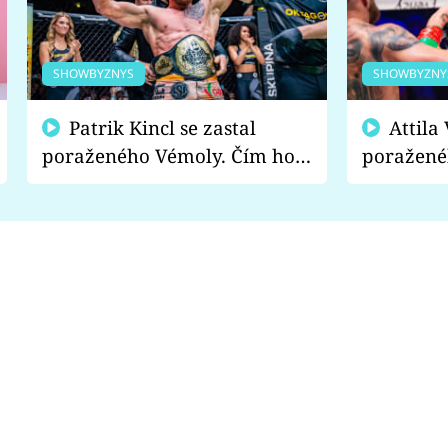
SHOWBYZNYS
SHOWBYZNY
Patrik Kincl se zastal
Attila Végh podpořil
poraženého Vémoly. Čím ho
poražené
fanoušci naštvali?
chce radě
s vítězem