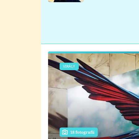
se v Plzni stalo
VIRÁLY
18 fotografií