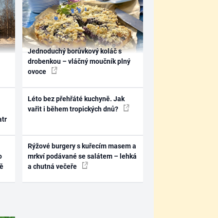
Jednoduchý borůvkový koláč s
drobenkou – vláčný moučník plný
ovoce
Léto bez přehřáté kuchyně. Jak
vařit i během tropických dnů?
atr
Rýžové burgery s kuřecím masem a
o
mrkví podávané se salátem – lehká
ně
a chutná večeře