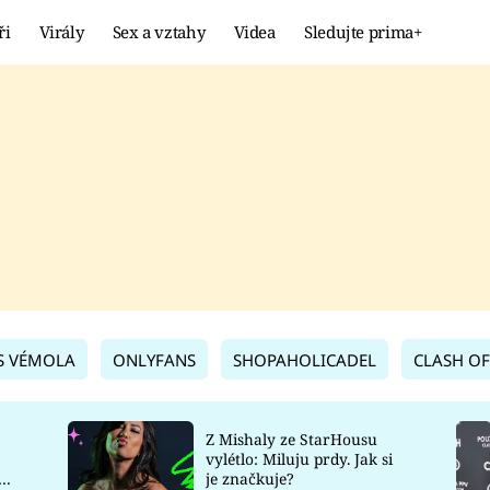
ři
Virály
Sex a vztahy
Videa
Sledujte prima+
Showbyznys
Extrém
VIRÁLY
KURIOZITY
VIDEA
KVÍZY
S VÉMOLA
ONLYFANS
SHOPAHOLICADEL
CLASH OF
Z Mishaly ze StarHousu
vylétlo: Miluju prdy. Jak si
co
je značkuje?