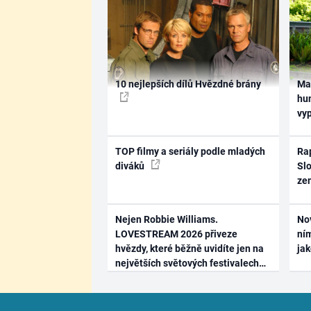
10 nejlepších dílů Hvězdné brány
Ma
hum
vy
TOP filmy a seriály podle mladých
Rap
diváků
Slo
ze
Nejen Robbie Williams.
No
LOVESTREAM 2026 přiveze
ním
hvězdy, které běžně uvidíte jen na
ja
největších světových festivalech