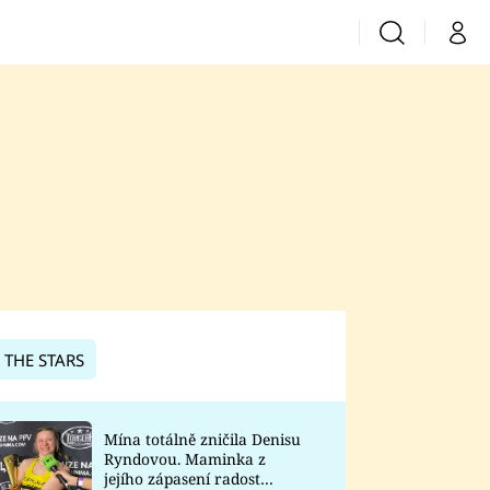
Vyhledávání
Můj 
Prima+
CNN Prima News
Prima Fresh
Prima Living
Prima Zoom
 THE STARS
Prima Lajk
Mína totálně zničila Denisu
Ryndovou. Maminka z
Sledujte nás
jejího zápasení radost