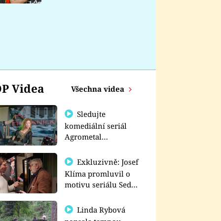
nemá
P Videa
Všechna videa
Sledujte
komediální seriál
Agrometal
exkluzivně na
prima+
Exkluzivně: Josef
Klíma promluvil o
motivu seriálu Sedm
schodů k moci
Linda Rybová