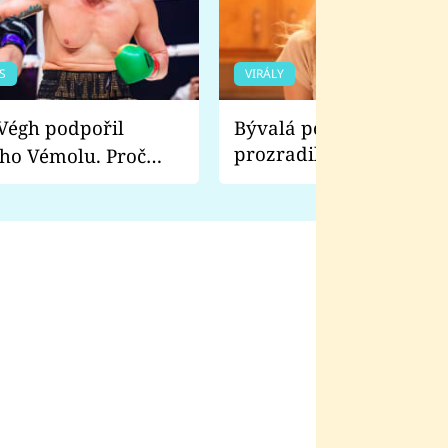
S
VIRÁLY
Bývalá pornoherečka
prozradila, co ji šokova
ho Vémolu. Proč
natáčení Euforie. Vážně
ji zápasit s ním než
bylo drsnější než hanba
 Kinclem?
filmy?