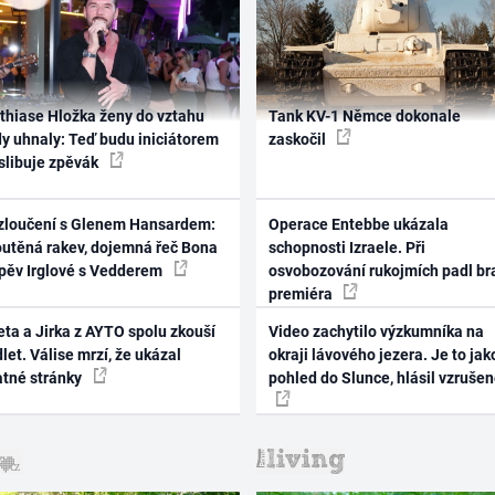
thiase Hložka ženy do vztahu
Tank KV-1 Němce dokonale
dy uhnaly: Teď budu iniciátorem
zaskočil
 slibuje zpěvák
zloučení s Glenem Hansardem:
Operace Entebbe ukázala
outěná rakev, dojemná řeč Bona
schopnosti Izraele. Při
zpěv Irglové s Vedderem
osvobozování rukojmích padl br
premiéra
ta a Jirka z AYTO spolu zkouší
Video zachytilo výzkumníka na
let. Válise mrzí, že ukázal
okraji lávového jezera. Je to jak
atné stránky
pohled do Slunce, hlásil vzruše