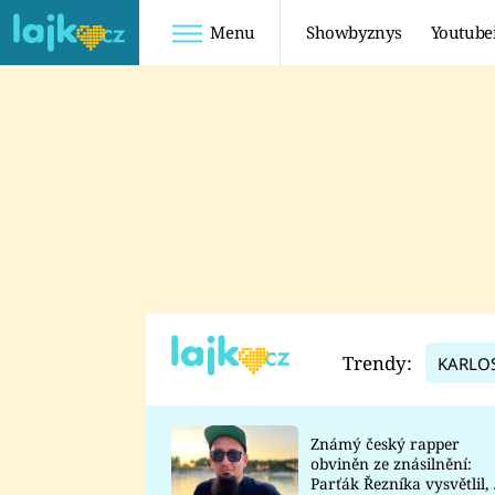
Menu
Showbyznys
Youtube
Youtuberky
Youtubeři
SHOPAHOLICADEL
FATTYPILLOW
ANNA ŠULC
FREESCOOT
SUGAR DENNY
ADAM KAJUMI
LADUŠKA
TADEÁŠ KUBĚNKA
DOMINIKA
DATEL
Trendy:
KARLO
MYSLIVCOVÁ
Známý český rapper
obviněn ze znásilnění:
Parťák Řezníka vysvětlil, 