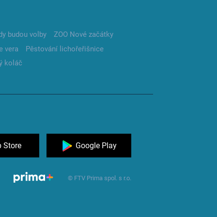
dy budou volby
ZOO Nové začátky
e vera
Pěstování lichořeřišnice
ý koláč
 Store
Google Play
© FTV Prima spol. s r.o.