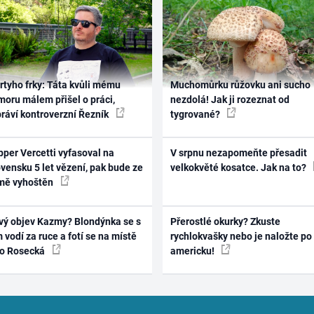
rtyho frky: Táta kvůli mému
Muchomůrku růžovku ani sucho
oru málem přišel o práci,
nezdolá! Jak ji rozeznat od
práví kontroverzní Řezník
tygrované?
per Vercetti vyfasoval na
V srpnu nezapomeňte přesadit
vensku 5 let vězení, pak bude ze
velkokvěté kosatce. Jak na to?
mě vyhoštěn
vý objev Kazmy? Blondýnka se s
Přerostlé okurky? Zkuste
 vodí za ruce a fotí se na místě
rychlokvašky nebo je naložte po
ko Rosecká
americku!