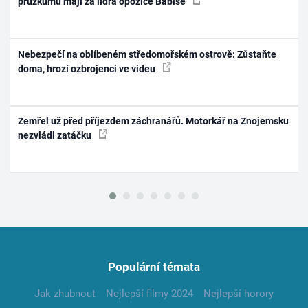
průzkumu mají za lídra opozice Babiše
Nebezpečí na oblíbeném středomořském ostrově: Zůstaňte
doma, hrozí ozbrojenci ve videu
Zemřel už před příjezdem záchranářů. Motorkář na Znojemsku
nezvládl zatáčku
Populární témata
Jak zhubnout
Nejlepší filmy 2024
Nejlepší horory