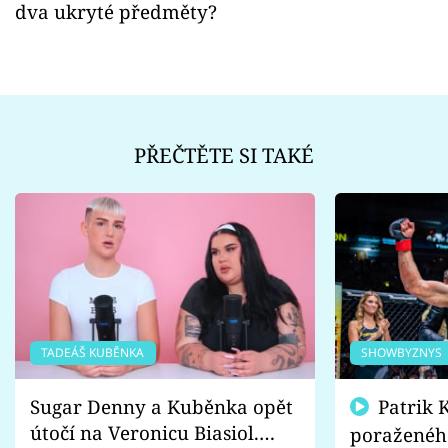
dva ukryté předměty?
PŘEČTĚTE SI TAKÉ
TADEÁŠ KUBĚNKA
SHOWBYZNYS
Sugar Denny a Kuběnka opět
Patrik Kincl se zastal
útočí na Veronicu Biasiol.
poraženéh