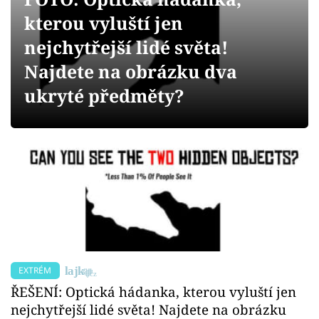
Sex a vztahy
kterou vyluští jen
Videa
nejchytřejší lidé světa!
Najdete na obrázku dva
Sledujte prima+
ukryté předměty?
Přihlášení
Sledujte nás
EXTRÉM
ŘEŠENÍ: Optická hádanka, kterou vyluští jen
nejchytřejší lidé světa! Najdete na obrázku