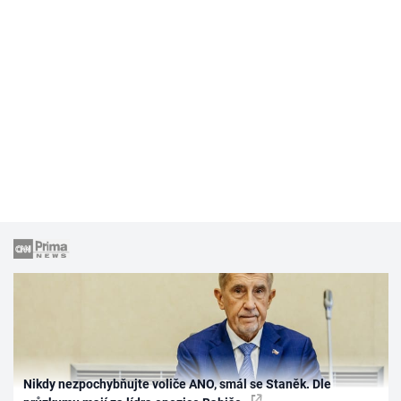
Nikdy nezpochybňujte voliče ANO, smál se Staněk. Dle