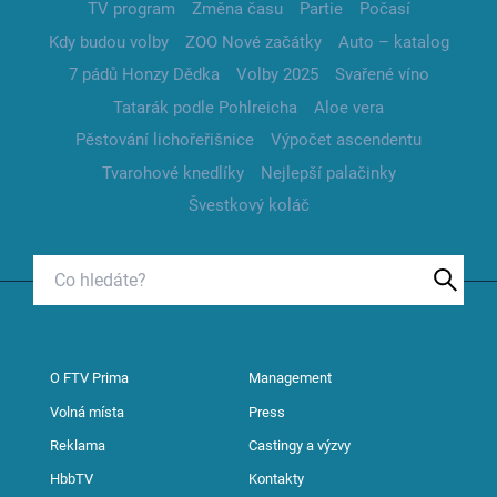
TV program
Změna času
Partie
Počasí
Kdy budou volby
ZOO Nové začátky
Auto – katalog
7 pádů Honzy Dědka
Volby 2025
Svařené víno
Tatarák podle Pohlreicha
Aloe vera
Pěstování lichořeřišnice
Výpočet ascendentu
Tvarohové knedlíky
Nejlepší palačinky
Švestkový koláč
O FTV Prima
Management
Volná místa
Press
Reklama
Castingy a výzvy
HbbTV
Kontakty