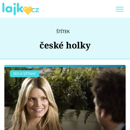
Trendy:
KARLOS VÉMOLA
ONLYFANS
ŠTÍTEK
SHOPAHOLICADEL
CLASH OF THE STARS
české holky
Témata
SEX A VZTAHY
Showbyznys
Youtubeři
Virály