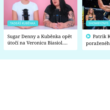
TADEÁŠ KUBĚNKA
SHOWBYZNYS
Sugar Denny a Kuběnka opět
Patrik Kincl se zastal
útočí na Veronicu Biasiol.
poraženéh
Proč je podle nich falešná a
fanoušci n
lže o své nevěře?