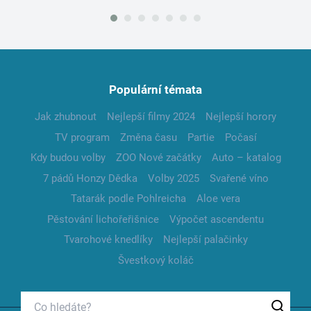
Populární témata
Jak zhubnout
Nejlepší filmy 2024
Nejlepší horory
TV program
Změna času
Partie
Počasí
Kdy budou volby
ZOO Nové začátky
Auto – katalog
7 pádů Honzy Dědka
Volby 2025
Svařené víno
Tatarák podle Pohlreicha
Aloe vera
Pěstování lichořeřišnice
Výpočet ascendentu
Tvarohové knedlíky
Nejlepší palačinky
Švestkový koláč