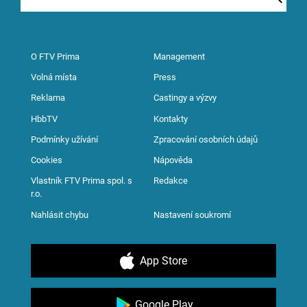
O FTV Prima
Management
Volná místa
Press
Reklama
Castingy a výzvy
HbbTV
Kontakty
Podmínky užívání
Zpracování osobních údajů
Cookies
Nápověda
Vlastník FTV Prima spol. s
Redakce
r.o.
Nahlásit chybu
Nastavení soukromí
App Store
Google Play