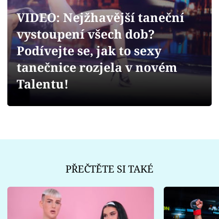
Sex a vztahy
VIDEO: Nejžhavější taneční
Videa
vystoupení všech dob?
Podívejte se, jak to sexy
Sledujte prima+
tanečnice rozjela v novém
Přihlášení
Talentu!
Sledujte nás
PŘEČTĚTE SI TAKÉ