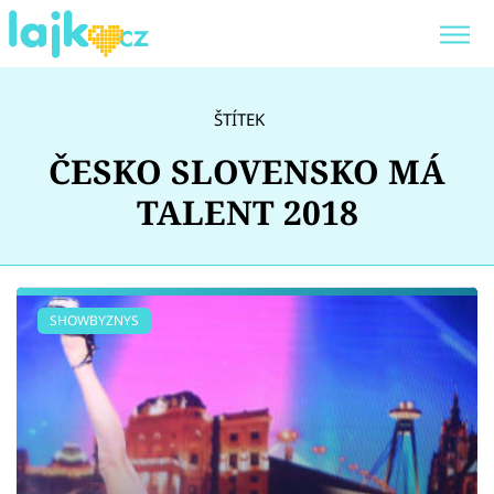
Trendy:
KARLOS VÉMOLA
ONLYFANS
ŠTÍTEK
SHOPAHOLICADEL
CLASH OF THE STARS
ČESKO SLOVENSKO MÁ
TALENT 2018
Témata
SHOWBYZNYS
Showbyznys
Youtubeři
Virály