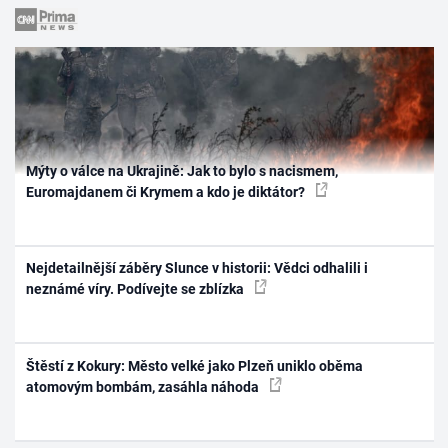
Mýty o válce na Ukrajině: Jak to bylo s nacismem,
Euromajdanem či Krymem a kdo je diktátor?
Nejdetailnější záběry Slunce v historii: Vědci odhalili i
neznámé víry. Podívejte se zblízka
Štěstí z Kokury: Město velké jako Plzeň uniklo oběma
atomovým bombám, zasáhla náhoda