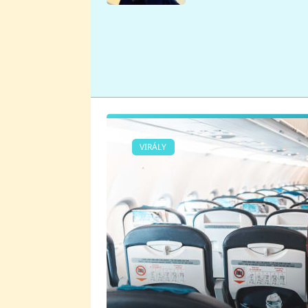
se v Plzni stalo
VIRÁLY