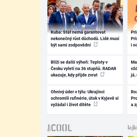
Kuba: Stát nemá garantovat
Pri
nekonečný růst důchodů. Lidé musí
Pri
být sami zodpovědní
i n
Blíží se další výheň: Teploty v
Ma
Česku vyletí na 36 stupňů. RADAR
vž
ukazuje, kdy přijde zvrat
já,
Ohnivý úder v týlu: Ukrajinci
Ro
ochromili rafinérie, útok v Kyjevě si
Pr
vyžádal i život dítěte
a 