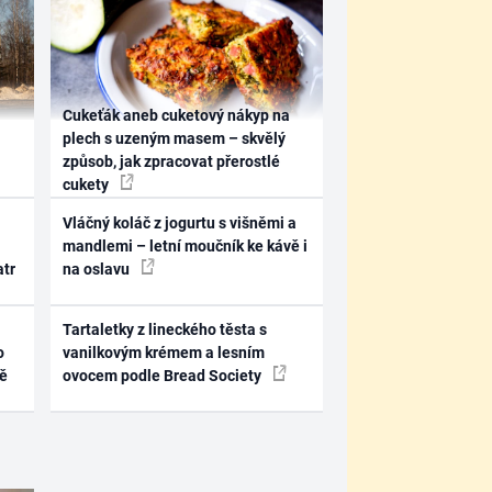
Cukeťák aneb cuketový nákyp na
plech s uzeným masem – skvělý
způsob, jak zpracovat přerostlé
cukety
Vláčný koláč z jogurtu s višněmi a
mandlemi – letní moučník ke kávě i
atr
na oslavu
Tartaletky z lineckého těsta s
o
vanilkovým krémem a lesním
ně
ovocem podle Bread Society