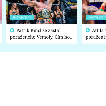
SHOWBYZNYS
SHOWBYZNY
Patrik Kincl se zastal
Attila Végh podpořil
poraženého Vémoly. Čím ho
poražené
fanoušci naštvali?
chce radě
s vítězem