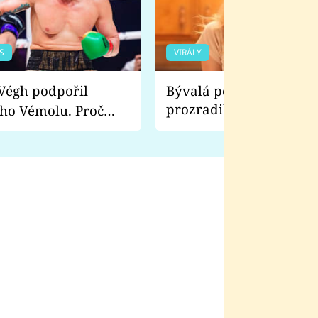
S
VIRÁLY
Bývalá pornoherečka
prozradila, co ji šokova
ho Vémolu. Proč
natáčení Euforie. Vážně
ji zápasit s ním než
bylo drsnější než hanba
 Kinclem?
filmy?