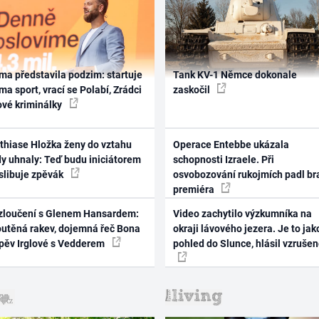
ma představila podzim: startuje
Tank KV-1 Němce dokonale
ma sport, vrací se Polabí, Zrádci
zaskočil
ové kriminálky
thiase Hložka ženy do vztahu
Operace Entebbe ukázala
dy uhnaly: Teď budu iniciátorem
schopnosti Izraele. Při
 slibuje zpěvák
osvobozování rukojmích padl br
premiéra
zloučení s Glenem Hansardem:
Video zachytilo výzkumníka na
outěná rakev, dojemná řeč Bona
okraji lávového jezera. Je to jak
zpěv Irglové s Vedderem
pohled do Slunce, hlásil vzruše