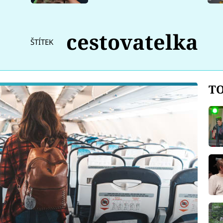
cestovatelka
ŠTÍTEK
TO