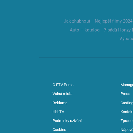
Jak zhubnout
Nejlepší filmy 2024
Auto – katalog
7 pádů Honzy 
Výpoče
O FTV Prima
Manag
Volná místa
Press
Reklama
Casting
HbbTV
Kontak
Podmínky užívání
Zpraco
Cookies
Nápov