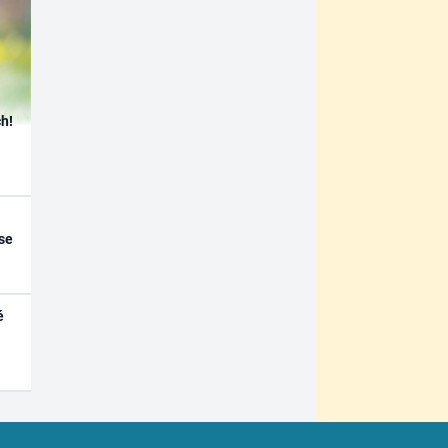
h!
se
é