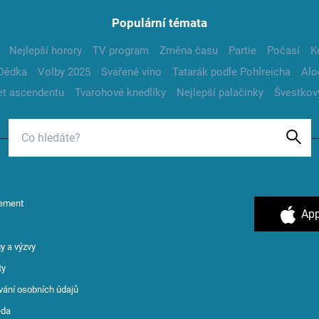
Populární témata
Nejlepší horory
TV program
Změna času
Partie
Počasí
K
Dědka
Volby 2025
Svařené víno
Tatarák podle Pohlreicha
Alo
t ascendentu
Tvarohové knedlíky
Nejlepší palačinky
Švestkov
ement
App
y a výzvy
ty
vání osobních údajů
ěda