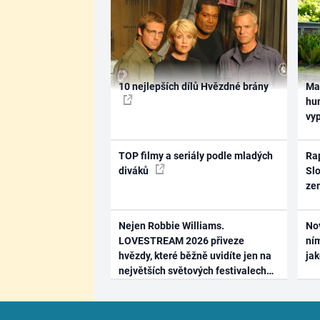
10 nejlepších dílů Hvězdné brány
Ma
hum
vy
TOP filmy a seriály podle mladých
Rap
diváků
Slo
ze
Nejen Robbie Williams.
No
LOVESTREAM 2026 přiveze
ním
hvězdy, které běžně uvidíte jen na
ja
největších světových festivalech