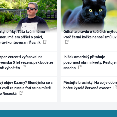
rtyho frky: Táta kvůli mému
Odhalte pravdu o kočičích mýtec
oru málem přišel o práci,
Proč černá kočka nenosí smůlu?
práví kontroverzní Řezník
per Vercetti vyfasoval na
Ibišek americký přitahuje
vensku 5 let vězení, pak bude ze
pozornost obřími květy. Pěstuje 
mě vyhoštěn
snadno
vý objev Kazmy? Blondýnka se s
Pěstujte brusinky! Na co je dobr
 vodí za ruce a fotí se na místě
hořce kyselé červené ovoce?
ko Rosecká