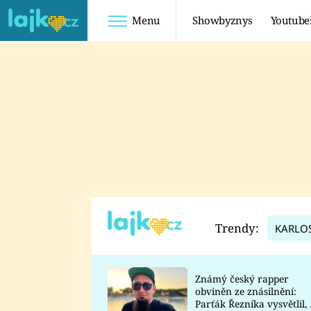
Menu
Showbyznys
Youtube
Youtuberky
Youtubeři
SHOPAHOLICADEL
FATTYPILLOW
ANNA ŠULC
FREESCOOT
SUGAR DENNY
ADAM KAJUMI
LADUŠKA
TADEÁŠ KUBĚNKA
DOMINIKA
DATEL
Trendy:
KARLO
MYSLIVCOVÁ
Známý český rapper
obviněn ze znásilnění:
Parťák Řezníka vysvětlil, 