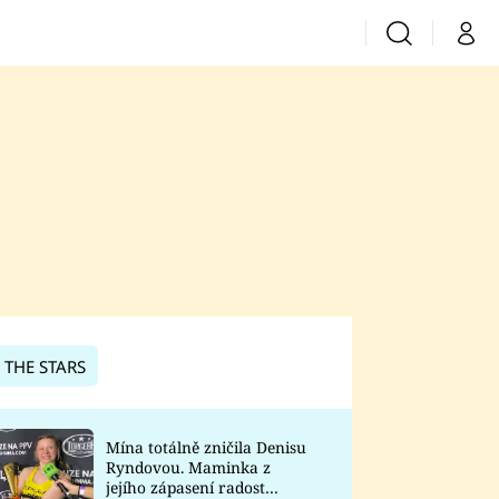
Vyhledávání
Můj 
Prima+
CNN Prima News
Prima Fresh
Prima Living
Prima Zoom
 THE STARS
Prima Lajk
Mína totálně zničila Denisu
Ryndovou. Maminka z
Sledujte nás
jejího zápasení radost