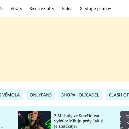
ři
Virály
Sex a vztahy
Videa
Sledujte prima+
Showbyznys
Extrém
VIRÁLY
KURIOZITY
VIDEA
KVÍZY
S VÉMOLA
ONLYFANS
SHOPAHOLICADEL
CLASH OF
Z Mishaly ze StarHousu
vylétlo: Miluju prdy. Jak si
co
je značkuje?