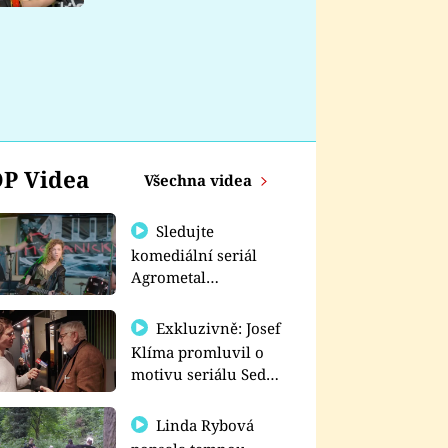
nemá
P Videa
Všechna videa
Sledujte
komediální seriál
Agrometal
exkluzivně na
prima+
Exkluzivně: Josef
Klíma promluvil o
motivu seriálu Sedm
schodů k moci
Linda Rybová