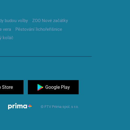
dy budou volby
ZOO Nové začátky
e vera
Pěstování lichořeřišnice
ý koláč
 Store
Google Play
© FTV Prima spol. s r.o.