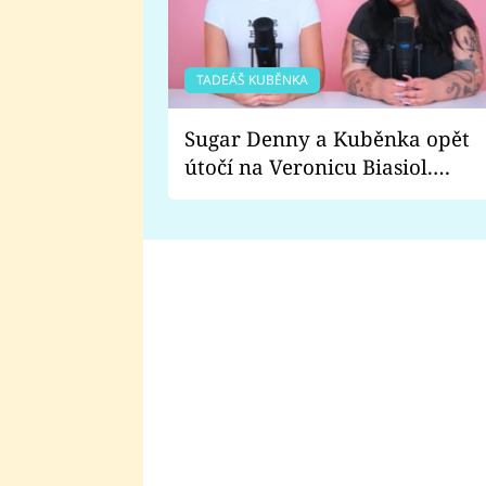
TADEÁŠ KUBĚNKA
Sugar Denny a Kuběnka opět
útočí na Veronicu Biasiol.
Proč je podle nich falešná a
lže o své nevěře?