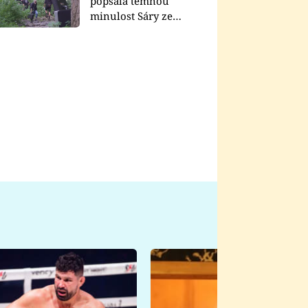
popsala temnou
minulost Sáry ze
seriálu Zákony vlka