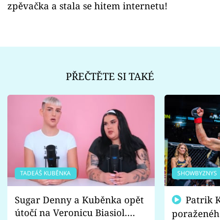
zpěvačka a stala se hitem internetu!
PŘEČTĚTE SI TAKÉ
TADEÁŠ KUBĚNKA
SHOWBYZNYS
Sugar Denny a Kuběnka opět
Patrik Kincl se zastal
útočí na Veronicu Biasiol.
poraženéh