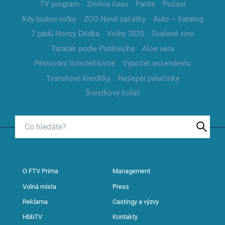
TV program
Změna času
Partie
Počasí
Kdy budou volby
ZOO Nové začátky
Auto – katalog
7 pádů Honzy Dědka
Volby 2025
Svařené víno
Tatarák podle Pohlreicha
Aloe vera
Pěstování lichořeřišnice
Výpočet ascendentu
Tvarohové knedlíky
Nejlepší palačinky
Švestkový koláč
O FTV Prima
Management
Volná místa
Press
Reklama
Castingy a výzvy
HbbTV
Kontakty