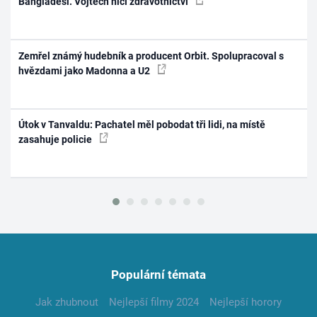
Bangladéši. Vojtěch ničí zdravotnictví
Zemřel známý hudebník a producent Orbit. Spolupracoval s
hvězdami jako Madonna a U2
Útok v Tanvaldu: Pachatel měl pobodat tři lidi, na místě
zasahuje policie
Populární témata
Jak zhubnout
Nejlepší filmy 2024
Nejlepší horory