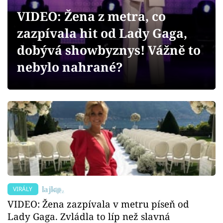
Sex a vztahy
VIDEO: Žena z metra, co
Videa
zazpívala hit od Lady Gaga,
dobývá showbyznys! Vážně to
Sledujte prima+
nebylo nahrané?
Přihlášení
Sledujte nás
VIRÁLY
VIDEO: Žena zazpívala v metru píseň od
Lady Gaga. Zvládla to líp než slavná