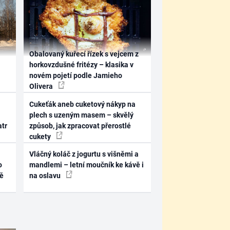
Obalovaný kuřecí řízek s vejcem z
horkovzdušné fritézy – klasika v
novém pojetí podle Jamieho
Olivera
Cukeťák aneb cuketový nákyp na
plech s uzeným masem – skvělý
atr
způsob, jak zpracovat přerostlé
cukety
Vláčný koláč z jogurtu s višněmi a
o
mandlemi – letní moučník ke kávě i
ně
na oslavu