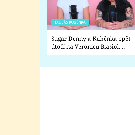
TADEÁŠ KUBĚNKA
Sugar Denny a Kuběnka opět
útočí na Veronicu Biasiol.
Proč je podle nich falešná a
lže o své nevěře?