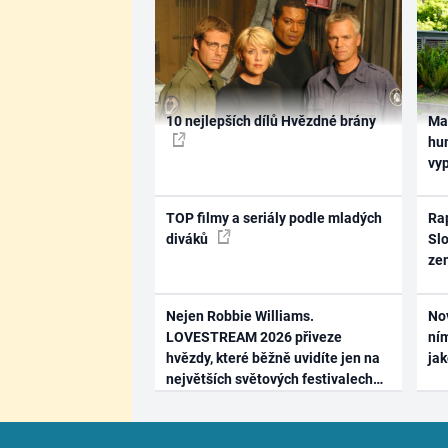
10 nejlepších dílů Hvězdné brány
Ma
hum
vy
TOP filmy a seriály podle mladých
Rap
diváků
Slo
ze
Nejen Robbie Williams.
No
LOVESTREAM 2026 přiveze
ním
hvězdy, které běžně uvidíte jen na
ja
největších světových festivalech