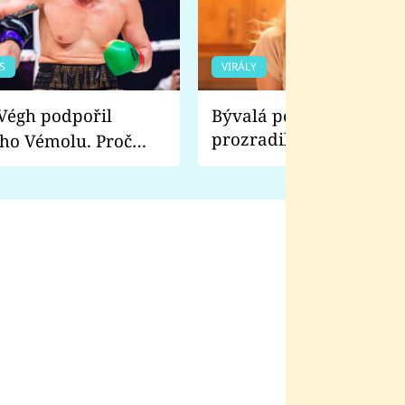
S
VIRÁLY
Bývalá pornoherečka
prozradila, co ji šokova
ho Vémolu. Proč
natáčení Euforie. Vážně
ji zápasit s ním než
bylo drsnější než hanba
 Kinclem?
filmy?