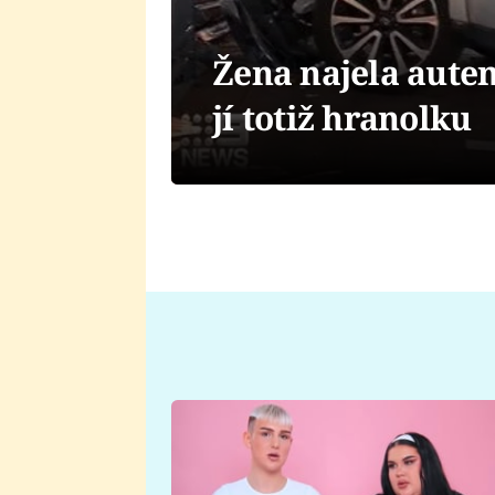
Žena najela autem
jí totiž hranolku