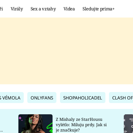
ři
Virály
Sex a vztahy
Videa
Sledujte prima+
Showbyznys
Extrém
VIRÁLY
KURIOZITY
VIDEA
KVÍZY
S VÉMOLA
ONLYFANS
SHOPAHOLICADEL
CLASH OF
Z Mishaly ze StarHousu
vylétlo: Miluju prdy. Jak si
co
je značkuje?