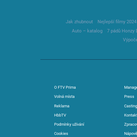
Jak zhubnout
Nejlepší filmy 2024
Auto – katalog
7 pádů Honzy 
Výpoče
O FTV Prima
Manag
Volná místa
Press
Reklama
Casting
HbbTV
Kontak
Podmínky užívání
Zpraco
Cookies
Nápov