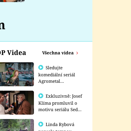
nemá
n
P Videa
Všechna videa
Sledujte
komediální seriál
Agrometal
exkluzivně na
prima+
Exkluzivně: Josef
Klíma promluvil o
motivu seriálu Sedm
schodů k moci
Linda Rybová