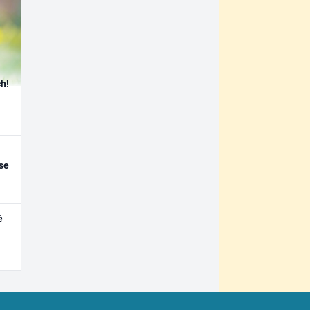
h!
se
é