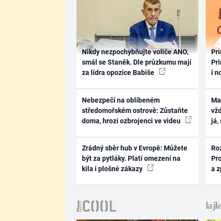
Nikdy nezpochybňujte voliče ANO,
Pri
smál se Staněk. Dle průzkumu mají
Pri
za lídra opozice Babiše
i n
Nebezpečí na oblíbeném
Ma
středomořském ostrově: Zůstaňte
vž
doma, hrozí ozbrojenci ve videu
já,
Zrádný sběr hub v Evropě: Můžete
Ro
být za pytláky. Platí omezení na
Pr
kila i plošné zákazy
a 