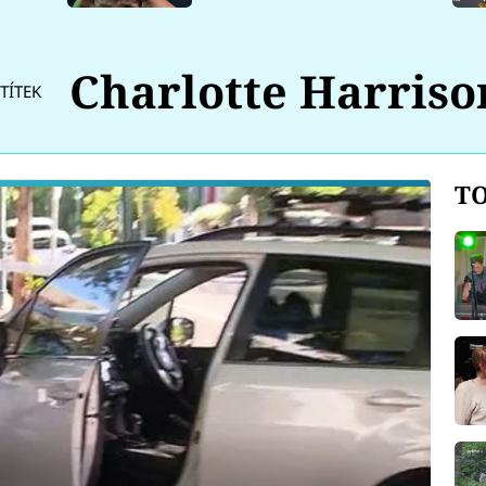
Charlotte Harriso
TÍTEK
TO