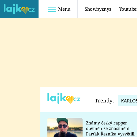
Menu
Showbyznys
Youtube
Youtuberky
Youtubeři
SHOPAHOLICADEL
FATTYPILLOW
ANNA ŠULC
FREESCOOT
SUGAR DENNY
ADAM KAJUMI
LADUŠKA
TADEÁŠ KUBĚNKA
DOMINIKA
DATEL
Trendy:
KARLO
MYSLIVCOVÁ
Známý český rapper
obviněn ze znásilnění:
Parťák Řezníka vysvětlil, 