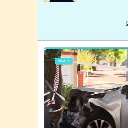
se v Plzni stalo
Š
VIRÁLY