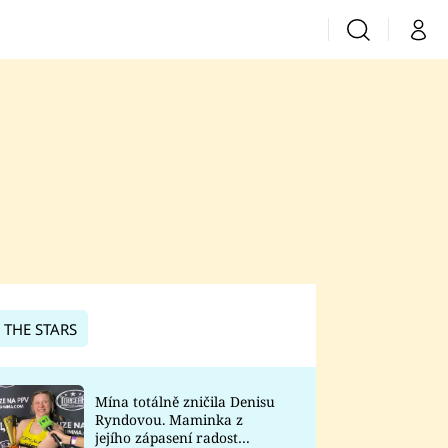
Vyhledávání
Můj 
Prima+
CNN Prima News
Prima Fresh
Prima Living
Prima Zoom
 THE STARS
Prima Lajk
Mína totálně zničila Denisu
Ryndovou. Maminka z
Sledujte nás
jejího zápasení radost