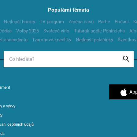
Populární témata
Nejlepší horory
TV program
Změna času
Partie
Počasí
K
Dědka
Volby 2025
Svařené víno
Tatarák podle Pohlreicha
Alo
t ascendentu
Tvarohové knedlíky
Nejlepší palačinky
Švestkov
ement
App
y a výzvy
ty
vání osobních údajů
ěda