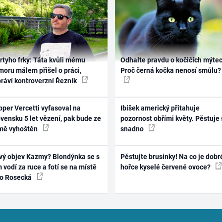
rtyho frky: Táta kvůli mému
Odhalte pravdu o kočičích mýtec
oru málem přišel o práci,
Proč černá kočka nenosí smůlu?
práví kontroverzní Řezník
per Vercetti vyfasoval na
Ibišek americký přitahuje
vensku 5 let vězení, pak bude ze
pozornost obřími květy. Pěstuje 
mě vyhoštěn
snadno
vý objev Kazmy? Blondýnka se s
Pěstujte brusinky! Na co je dobr
 vodí za ruce a fotí se na místě
hořce kyselé červené ovoce?
ko Rosecká