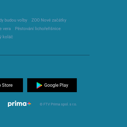
dy budou volby
ZOO Nové začátky
e vera
Pěstování lichořeřišnice
ý koláč
 Store
Google Play
© FTV Prima spol. s r.o.