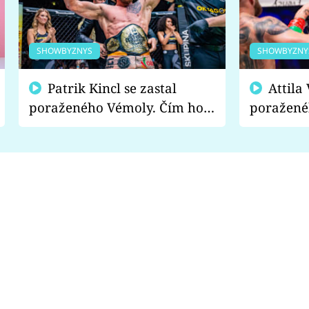
SHOWBYZNYS
SHOWBYZNY
Patrik Kincl se zastal
Attila Végh podpořil
poraženého Vémoly. Čím ho
poražené
fanoušci naštvali?
chce radě
s vítězem