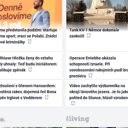
ma představila podzim: startuje
Tank KV-1 Němce dokonale
ma sport, vrací se Polabí, Zrádci
zaskočil
ové kriminálky
thiase Hložka ženy do vztahu
Operace Entebbe ukázala
dy uhnaly: Teď budu iniciátorem
schopnosti Izraele. Při
 slibuje zpěvák
osvobozování rukojmích padl br
premiéra
zloučení s Glenem Hansardem:
Video zachytilo výzkumníka na
outěná rakev, dojemná řeč Bona
okraji lávového jezera. Je to jak
zpěv Irglové s Vedderem
pohled do Slunce, hlásil vzruše