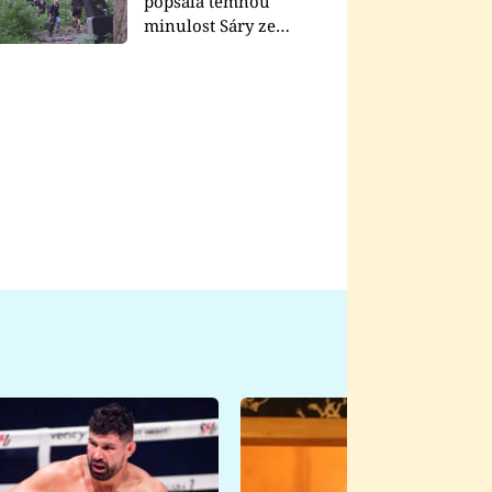
popsala temnou
minulost Sáry ze
seriálu Zákony vlka