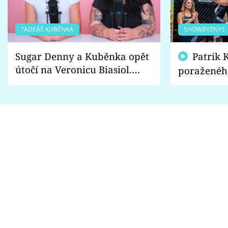
TADEÁŠ KUBĚNKA
SHOWBYZNYS
Sugar Denny a Kuběnka opět
Patrik Kincl se zastal
útočí na Veronicu Biasiol.
poraženéh
Proč je podle nich falešná a
fanoušci n
lže o své nevěře?