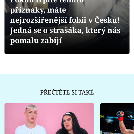
Sex a vztahy
příznaky, máte
Videa
nejrozšířenější fobii v Česku!
Jedná se o strašáka, který nás
Sledujte prima+
pomalu zabíjí
Přihlášení
Sledujte nás
PŘEČTĚTE SI TAKÉ