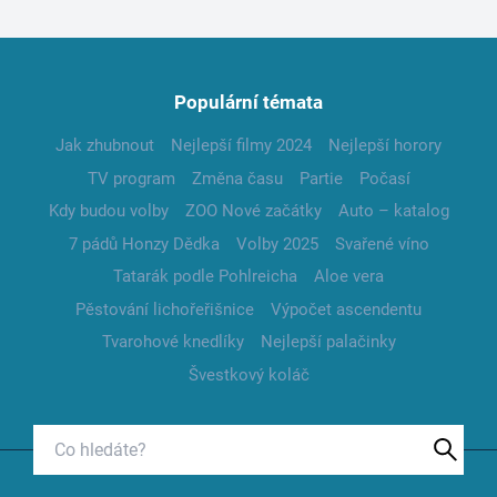
Populární témata
Jak zhubnout
Nejlepší filmy 2024
Nejlepší horory
TV program
Změna času
Partie
Počasí
Kdy budou volby
ZOO Nové začátky
Auto – katalog
7 pádů Honzy Dědka
Volby 2025
Svařené víno
Tatarák podle Pohlreicha
Aloe vera
Pěstování lichořeřišnice
Výpočet ascendentu
Tvarohové knedlíky
Nejlepší palačinky
Švestkový koláč