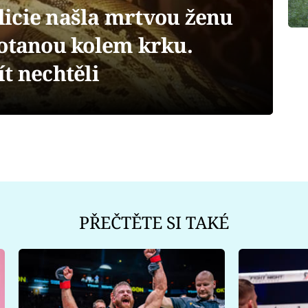
icie našla mrtvou ženu
motanou kolem krku.
t nechtěli
PŘEČTĚTE SI TAKÉ