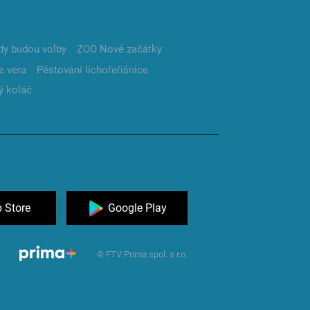
dy budou volby
ZOO Nové začátky
e vera
Pěstování lichořeřišnice
ý koláč
 Store
Google Play
© FTV Prima spol. s r.o.