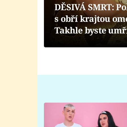
DĚSIVÁ SMRT: Pol
s obří krajtou o
Takhle byste umří