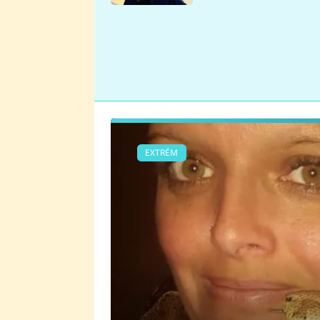
se v Plzni stalo
EXTRÉM