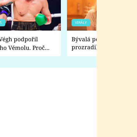
S
VIRÁLY
Bývalá pornoherečka
prozradila, co ji šokova
ho Vémolu. Proč
natáčení Euforie. Vážně
ji zápasit s ním než
bylo drsnější než hanba
 Kinclem?
filmy?