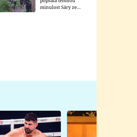
popsala temnou
minulost Sáry ze
seriálu Zákony vlka