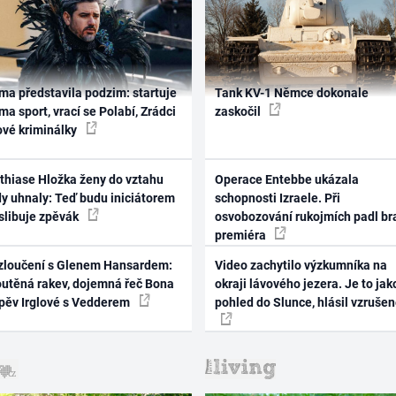
ma představila podzim: startuje
Tank KV-1 Němce dokonale
ma sport, vrací se Polabí, Zrádci
zaskočil
ové kriminálky
thiase Hložka ženy do vztahu
Operace Entebbe ukázala
dy uhnaly: Teď budu iniciátorem
schopnosti Izraele. Při
 slibuje zpěvák
osvobozování rukojmích padl br
premiéra
zloučení s Glenem Hansardem:
Video zachytilo výzkumníka na
outěná rakev, dojemná řeč Bona
okraji lávového jezera. Je to jak
zpěv Irglové s Vedderem
pohled do Slunce, hlásil vzruše