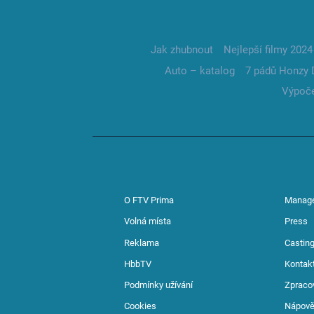
Jak zhubnout
Nejlepší filmy 2024
Auto – katalog
7 pádů Honzy 
Výpoče
O FTV Prima
Manag
Volná místa
Press
Reklama
Casting
HbbTV
Kontak
Podmínky užívání
Zpraco
Cookies
Nápov