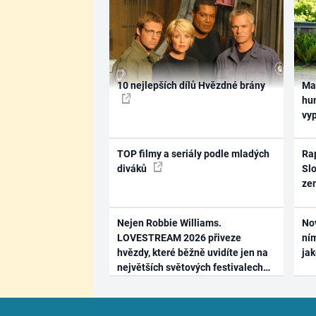
10 nejlepších dílů Hvězdné brány
Ma
hum
vy
TOP filmy a seriály podle mladých
Rap
diváků
Slo
ze
Nejen Robbie Williams.
No
LOVESTREAM 2026 přiveze
ním
hvězdy, které běžně uvidíte jen na
ja
největších světových festivalech