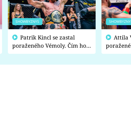
SHOWBYZNYS
SHOWBYZNY
Patrik Kincl se zastal
Attila Végh podpořil
poraženého Vémoly. Čím ho
poražené
fanoušci naštvali?
chce radě
s vítězem