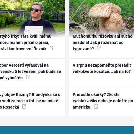
rtyho frky: Táta kvůli mému
Muchomůrku růžovku ani sucho
oru málem přišel o práci,
nezdolá! Jak ji rozeznat od
práví kontroverzní Řezník
tygrované?
per Vercetti vyfasoval na
V srpnu nezapomeňte přesadit
vensku 5 let vězení, pak bude ze
velkokvěté kosatce. Jak na to?
mě vyhoštěn
vý objev Kazmy? Blondýnka se s
Přerostlé okurky? Zkuste
 vodí za ruce a fotí se na místě
rychlokvašky nebo je naložte po
ko Rosecká
americku!