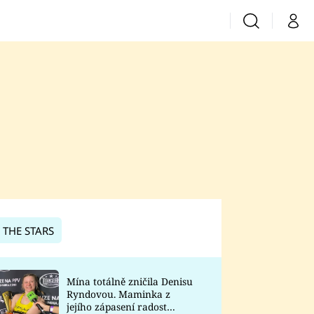
Vyhledávání
Můj 
Prima+
CNN Prima News
Prima Fresh
Prima Living
Prima Zoom
 THE STARS
Prima Lajk
Mína totálně zničila Denisu
Ryndovou. Maminka z
Sledujte nás
jejího zápasení radost