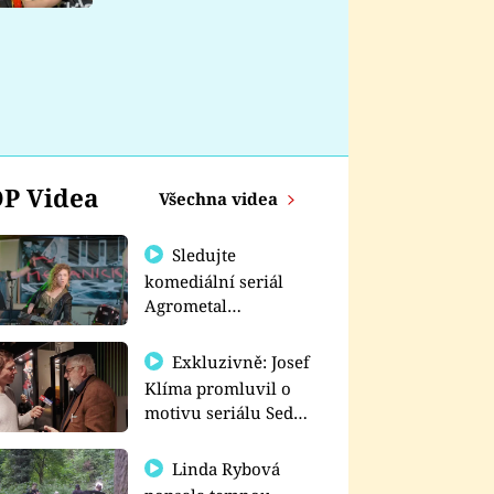
nemá
P Videa
Všechna videa
Sledujte
komediální seriál
Agrometal
exkluzivně na
prima+
Exkluzivně: Josef
Klíma promluvil o
motivu seriálu Sedm
schodů k moci
Linda Rybová