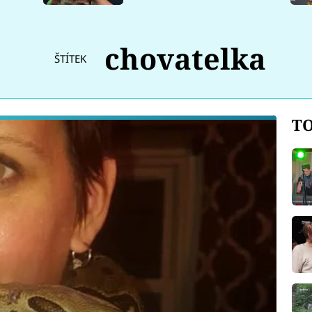
chovatelka
ŠTÍTEK
TO