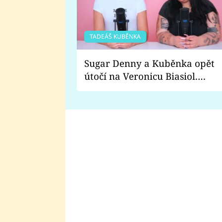
TADEÁŠ KUBĚNKA
Sugar Denny a Kuběnka opět
útočí na Veronicu Biasiol.
Proč je podle nich falešná a
lže o své nevěře?