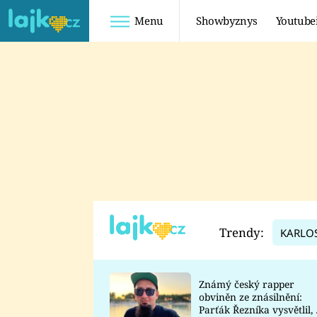
Menu
Showbyznys
Youtube
Youtuberky
Youtubeři
SHOPAHOLICADEL
FATTYPILLOW
ANNA ŠULC
FREESCOOT
SUGAR DENNY
ADAM KAJUMI
LADUŠKA
TADEÁŠ KUBĚNKA
DOMINIKA
DATEL
Trendy:
KARLO
MYSLIVCOVÁ
Známý český rapper
obviněn ze znásilnění:
Parťák Řezníka vysvětlil, 