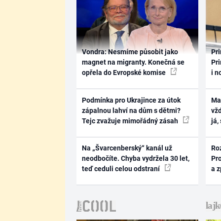
Vondra: Nesmíme působit jako
Pri
magnet na migranty. Konečná se
Pri
opřela do Evropské komise
i n
Podmínka pro Ukrajince za útok
Ma
zápalnou lahví na dům s dětmi?
vž
Tejc zvažuje mimořádný zásah
já,
Na „Švarcenberský“ kanál už
Ro
neodbočíte. Chyba vydržela 30 let,
Pr
teď ceduli celou odstraní
a 