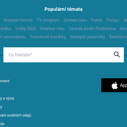
Populární témata
Nejlepší horory
TV program
Změna času
Partie
Počasí
K
Dědka
Volby 2025
Svařené víno
Tatarák podle Pohlreicha
Alo
t ascendentu
Tvarohové knedlíky
Nejlepší palačinky
Švestkov
ement
App
y a výzvy
ty
vání osobních údajů
ěda