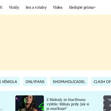
ři
Virály
Sex a vztahy
Videa
Sledujte prima+
Showbyznys
Extrém
VIRÁLY
KURIOZITY
VIDEA
KVÍZY
S VÉMOLA
ONLYFANS
SHOPAHOLICADEL
CLASH OF
Z Mishaly ze StarHousu
vylétlo: Miluju prdy. Jak si
co
je značkuje?