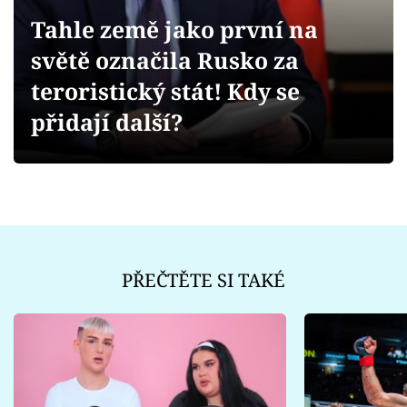
Sex a vztahy
Tahle země jako první na
Videa
světě označila Rusko za
teroristický stát! Kdy se
Sledujte prima+
přidají další?
Přihlášení
Sledujte nás
PŘEČTĚTE SI TAKÉ