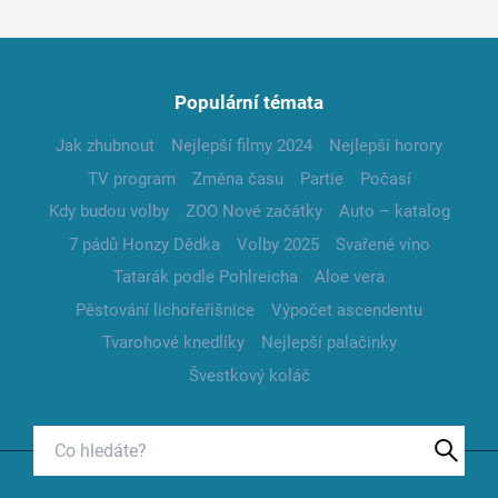
Populární témata
Jak zhubnout
Nejlepší filmy 2024
Nejlepší horory
TV program
Změna času
Partie
Počasí
Kdy budou volby
ZOO Nové začátky
Auto – katalog
7 pádů Honzy Dědka
Volby 2025
Svařené víno
Tatarák podle Pohlreicha
Aloe vera
Pěstování lichořeřišnice
Výpočet ascendentu
Tvarohové knedlíky
Nejlepší palačinky
Švestkový koláč