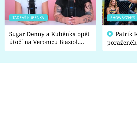
TADEÁŠ KUBĚNKA
SHOWBYZNYS
Sugar Denny a Kuběnka opět
Patrik Kincl se zastal
útočí na Veronicu Biasiol.
poraženéh
Proč je podle nich falešná a
fanoušci n
lže o své nevěře?