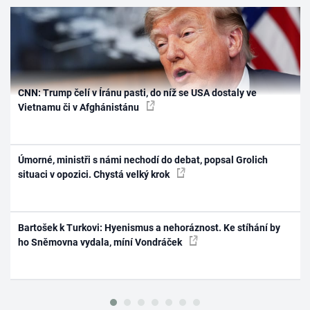
CNN: Trump čelí v Íránu pasti, do níž se USA dostaly ve
Vietnamu či v Afghánistánu
Úmorné, ministři s námi nechodí do debat, popsal Grolich
situaci v opozici. Chystá velký krok
Bartošek k Turkovi: Hyenismus a nehoráznost. Ke stíhání by
ho Sněmovna vydala, míní Vondráček