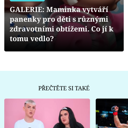
Sex a vztahy
GALERIE: Maminka vytváří
Videa
panenky pro děti s různými
zdravotními obtížemi. Co jí k
Sledujte prima+
tomu vedlo?
Přihlášení
Sledujte nás
PŘEČTĚTE SI TAKÉ