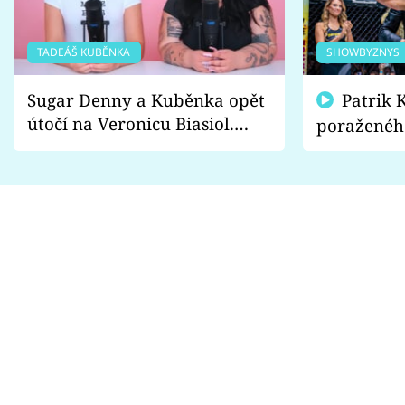
TADEÁŠ KUBĚNKA
SHOWBYZNYS
Sugar Denny a Kuběnka opět
Patrik Kincl se zastal
útočí na Veronicu Biasiol.
poraženéh
Proč je podle nich falešná a
fanoušci n
lže o své nevěře?