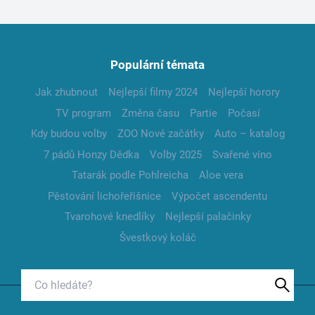
Populární témata
Jak zhubnout
Nejlepší filmy 2024
Nejlepší horory
TV program
Změna času
Partie
Počasí
Kdy budou volby
ZOO Nové začátky
Auto – katalog
7 pádů Honzy Dědka
Volby 2025
Svařené víno
Tatarák podle Pohlreicha
Aloe vera
Pěstování lichořeřišnice
Výpočet ascendentu
Tvarohové knedlíky
Nejlepší palačinky
Švestkový koláč