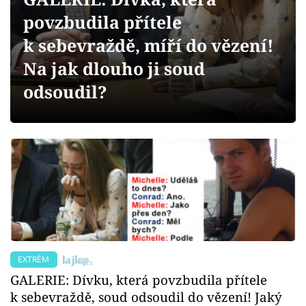
Sex a vztahy
povzbudila přítele
Videa
k sebevraždě, míří do vězení!
Na jak dlouho ji soud
Sledujte prima+
odsoudil?
Přihlášení
Sledujte nás
EXTRÉM
GALERIE: Dívku, která povzbudila přítele
k sebevraždě, soud odsoudil do vězení! Jaký