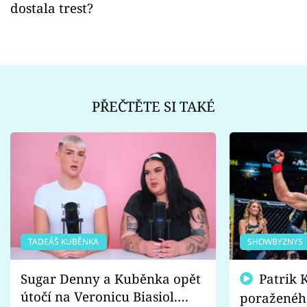
dostala trest?
PŘEČTĚTE SI TAKÉ
TADEÁŠ KUBĚNKA
SHOWBYZNYS
Sugar Denny a Kuběnka opět
Patrik Kincl se zastal
útočí na Veronicu Biasiol.
poraženéh