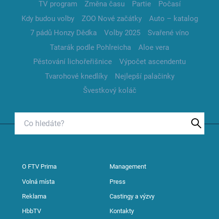
TV program
Změna času
Partie
Počasí
Kdy budou volby
ZOO Nové začátky
Auto – katalog
7 pádů Honzy Dědka
Volby 2025
Svařené víno
Tatarák podle Pohlreicha
Aloe vera
Pěstování lichořeřišnice
Výpočet ascendentu
Tvarohové knedlíky
Nejlepší palačinky
Švestkový koláč
O FTV Prima
Management
Volná místa
Press
Reklama
Castingy a výzvy
HbbTV
Kontakty