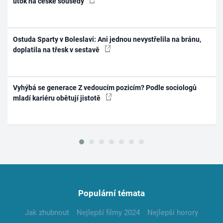
útok na české sousedy
Ostuda Sparty v Boleslavi: Ani jednou nevystřelila na bránu,
doplatila na třesk v sestavě
Vyhýbá se generace Z vedoucím pozicím? Podle sociologů
mladí kariéru obětují jistotě
Populární témata
Jak zhubnout
Nejlepší filmy 2024
Nejlepší horory