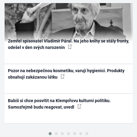
Zemřel spisovatel Vladimír Páral. Na jeho knihy se stály fronty,
odešel v den svých narozenin
Pozor na nebezpečnou kosmetiku, varují hygienici. Produkty
obsahují zakázanou látku
Babiš si chce posvítit na Klempířovu kulturní politiku.
Samozřejmě budu reagovat, uvedl