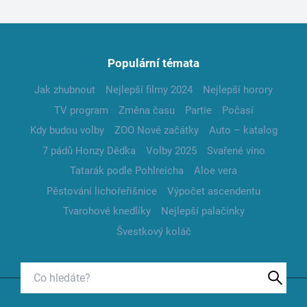
Populární témata
Jak zhubnout
Nejlepší filmy 2024
Nejlepší horory
TV program
Změna času
Partie
Počasí
Kdy budou volby
ZOO Nové začátky
Auto – katalog
7 pádů Honzy Dědka
Volby 2025
Svařené víno
Tatarák podle Pohlreicha
Aloe vera
Pěstování lichořeřišnice
Výpočet ascendentu
Tvarohové knedlíky
Nejlepší palačinky
Švestkový koláč