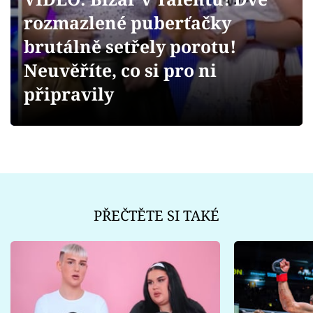
Sex a vztahy
rozmazlené puberťačky
Videa
brutálně setřely porotu!
Neuvěříte, co si pro ni
Sledujte prima+
připravily
Přihlášení
Sledujte nás
PŘEČTĚTE SI TAKÉ