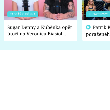
TADEÁŠ KUBĚNKA
SHOWBYZNYS
Sugar Denny a Kuběnka opět
Patrik Kincl se zastal
útočí na Veronicu Biasiol.
poraženéh
Proč je podle nich falešná a
fanoušci n
lže o své nevěře?