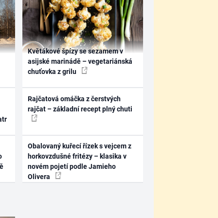
Květákové špízy se sezamem v
asijské marinádě – vegetariánská
chuťovka z grilu
Rajčatová omáčka z čerstvých
rajčat – základní recept plný chuti
atr
Obalovaný kuřecí řízek s vejcem z
o
horkovzdušné fritézy – klasika v
ně
novém pojetí podle Jamieho
Olivera