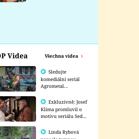
nemá
P Videa
Všechna videa
Sledujte
komediální seriál
Agrometal
exkluzivně na
prima+
Exkluzivně: Josef
Klíma promluvil o
motivu seriálu Sedm
schodů k moci
Linda Rybová