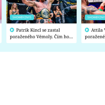
SHOWBYZNYS
SHOWBYZNY
Patrik Kincl se zastal
Attila Végh podpořil
poraženého Vémoly. Čím ho
poražené
fanoušci naštvali?
chce radě
s vítězem