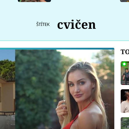
cvičen
ŠTÍTEK
TO