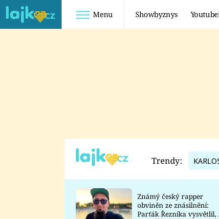
Menu
Showbyznys
Youtube
Youtuberky
Youtubeři
SHOPAHOLICADEL
FATTYPILLOW
ANNA ŠULC
FREESCOOT
SUGAR DENNY
ADAM KAJUMI
LADUŠKA
TADEÁŠ KUBĚNKA
DOMINIKA
DATEL
Trendy:
KARLO
MYSLIVCOVÁ
Známý český rapper
obviněn ze znásilnění:
Parťák Řezníka vysvětlil, 