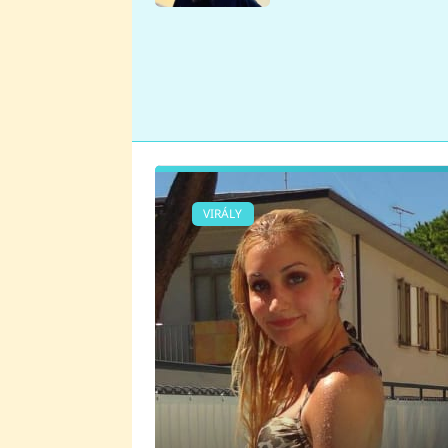
se v Plzni stalo
VIRÁLY