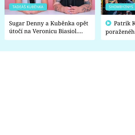
TADEÁŠ KUBĚNKA
SHOWBYZNYS
Sugar Denny a Kuběnka opět
Patrik Kincl se zastal
útočí na Veronicu Biasiol.
poraženéh
Proč je podle nich falešná a
fanoušci n
lže o své nevěře?