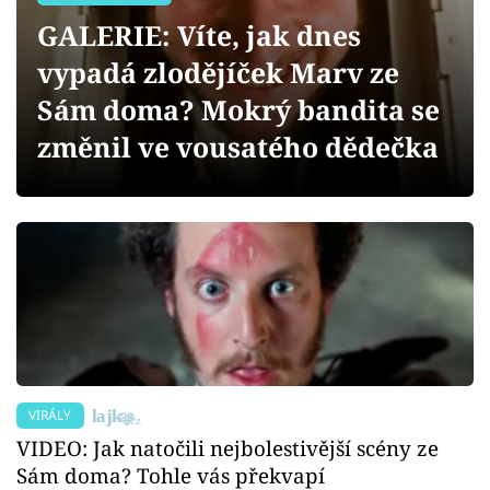
Sex a vztahy
GALERIE: Víte, jak dnes
Videa
vypadá zlodějíček Marv ze
Sám doma? Mokrý bandita se
Sledujte prima+
změnil ve vousatého dědečka
Přihlášení
Sledujte nás
VIRÁLY
VIDEO: Jak natočili nejbolestivější scény ze
Sám doma? Tohle vás překvapí