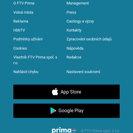
O FTV Prima
Management
Volná místa
Press
Reklama
Castingy a výzvy
HbbTV
Kontakty
Podmínky užívání
Zpracování osobních údajů
Cookies
Nápověda
Vlastník FTV Prima spol. s
Redakce
r.o.
Nahlásit chybu
Nastavení soukromí
App Store
Google Play
© FTV Prima spol. s r.o.