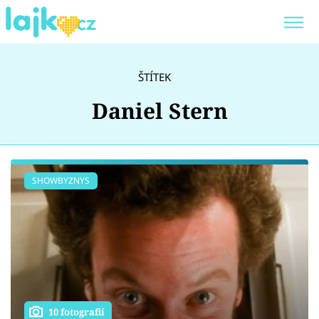
Trendy:
KARLOS VÉMOLA
ONLYFANS
ŠTÍTEK
SHOPAHOLICADEL
CLASH OF THE STARS
Daniel Stern
Témata
SHOWBYZNYS
Showbyznys
Youtubeři
Virály
10 fotografií