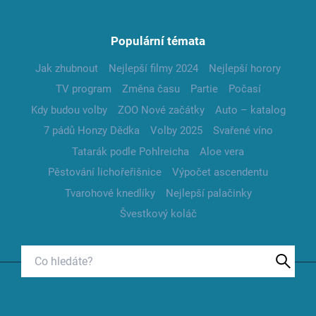
Populární témata
Jak zhubnout
Nejlepší filmy 2024
Nejlepší horory
TV program
Změna času
Partie
Počasí
Kdy budou volby
ZOO Nové začátky
Auto – katalog
7 pádů Honzy Dědka
Volby 2025
Svařené víno
Tatarák podle Pohlreicha
Aloe vera
Pěstování lichořeřišnice
Výpočet ascendentu
Tvarohové knedlíky
Nejlepší palačinky
Švestkový koláč