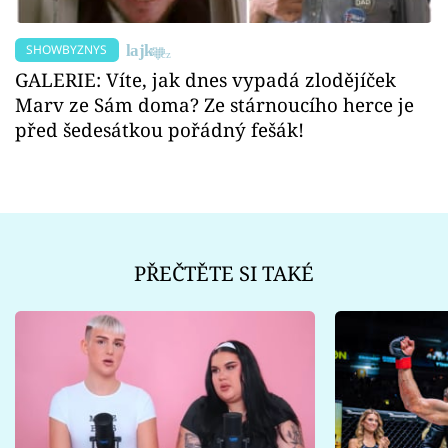
SHOWBYZNYS
GALERIE: Víte, jak dnes vypadá zlodějíček
Marv ze Sám doma? Ze stárnoucího herce je
před šedesátkou pořádný fešák!
PŘEČTĚTE SI TAKÉ