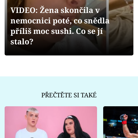
Sex a vztahy
VIDEO: Žena skončila v
Videa
nemocnici poté, co snědla
příliš moc sushi. Co se jí
Sledujte prima+
stalo?
Přihlášení
Sledujte nás
PŘEČTĚTE SI TAKÉ