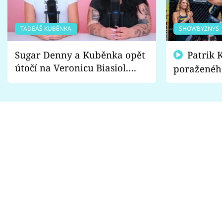
TADEÁŠ KUBĚNKA
SHOWBYZNYS
Sugar Denny a Kuběnka opět
Patrik Kincl se zastal
útočí na Veronicu Biasiol.
poraženéh
Proč je podle nich falešná a
fanoušci n
lže o své nevěře?