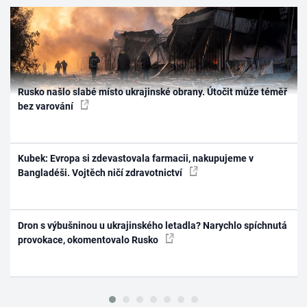
Rusko našlo slabé místo ukrajinské obrany. Útočit může téměř
bez varování
Kubek: Evropa si zdevastovala farmacii, nakupujeme v
Bangladéši. Vojtěch ničí zdravotnictví
Dron s výbušninou u ukrajinského letadla? Narychlo spíchnutá
provokace, okomentovalo Rusko