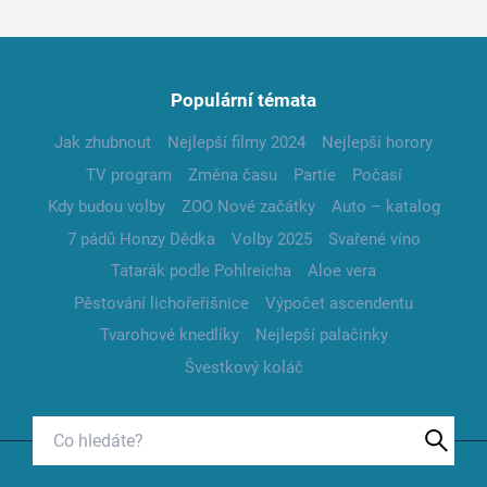
Populární témata
Jak zhubnout
Nejlepší filmy 2024
Nejlepší horory
TV program
Změna času
Partie
Počasí
Kdy budou volby
ZOO Nové začátky
Auto – katalog
7 pádů Honzy Dědka
Volby 2025
Svařené víno
Tatarák podle Pohlreicha
Aloe vera
Pěstování lichořeřišnice
Výpočet ascendentu
Tvarohové knedlíky
Nejlepší palačinky
Švestkový koláč