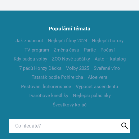
Populární témata
Jak zhubnout
Nejlepší filmy 2024
Nejlepší horory
TV program
Změna času
Partie
Počasí
Kdy budou volby
ZOO Nové začátky
Auto – katalog
7 pádů Honzy Dědka
Volby 2025
Svařené víno
Tatarák podle Pohlreicha
Aloe vera
Pěstování lichořeřišnice
Výpočet ascendentu
Tvarohové knedlíky
Nejlepší palačinky
Švestkový koláč