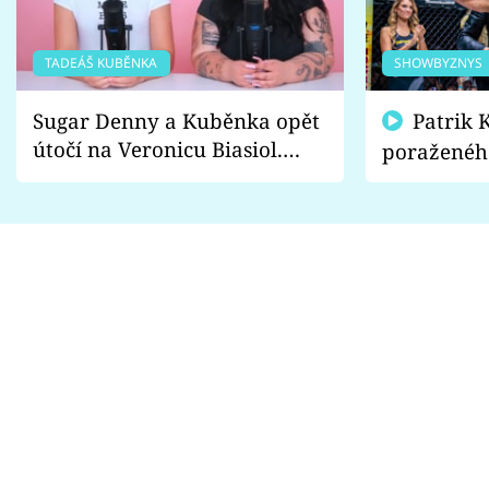
TADEÁŠ KUBĚNKA
SHOWBYZNYS
Sugar Denny a Kuběnka opět
Patrik Kincl se zastal
útočí na Veronicu Biasiol.
poraženéh
Proč je podle nich falešná a
fanoušci n
lže o své nevěře?