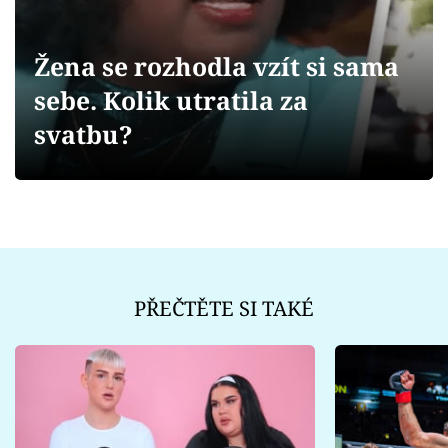
Sex a vztahy
Videa
Žena se rozhodla vzít si sama
sebe. Kolik utratila za
Sledujte prima+
svatbu?
Přihlášení
Sledujte nás
PŘEČTĚTE SI TAKÉ