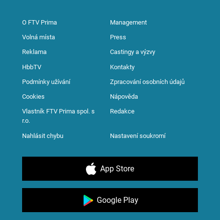
O FTV Prima
Management
Volná místa
Press
Reklama
Castingy a výzvy
HbbTV
Kontakty
Podmínky užívání
Zpracování osobních údajů
Cookies
Nápověda
Vlastník FTV Prima spol. s
Redakce
r.o.
Nahlásit chybu
Nastavení soukromí
App Store
Google Play