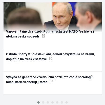
Varování tajných služeb: Putin chystá test NATO. Ve hře je i
útok na české sousedy
Ostuda Sparty v Boleslavi: Ani jednou nevystřelila na bránu,
doplatila na třesk v sestavě
Vyhýbá se generace Z vedoucím pozicím? Podle sociologů
mladí kariéru obětují jistotě