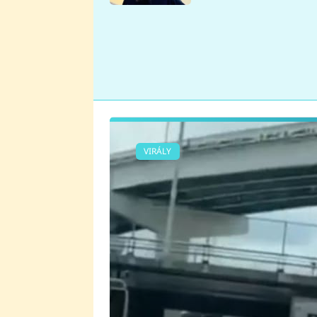
se v Plzni stalo
VIRÁLY