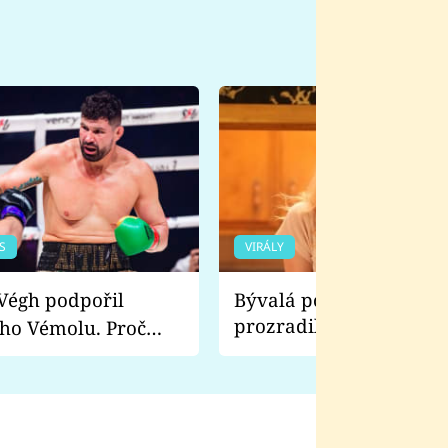
S
VIRÁLY
Bývalá pornoherečka
prozradila, co ji šokova
ho Vémolu. Proč
natáčení Euforie. Vážně
ji zápasit s ním než
bylo drsnější než hanba
 Kinclem?
filmy?