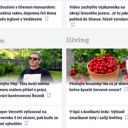
zloučení s Glenem Hansardem:
Video zachytilo výzkumníka na
outěná rakev, dojemná řeč Bona
okraji lávového jezera. Je to jak
zpěv Irglové s Vedderem
pohled do Slunce, hlásil vzruše
rtyho frky: Táta kvůli mému
Pěstujte brusinky! Na co je dobr
oru málem přišel o práci,
hořce kyselé červené ovoce?
práví kontroverzní Řezník
per Vercetti vyfasoval na
9 tipů s kostkami ledu: Vyhladí
vensku 5 let vězení, pak bude ze
zmačkané šaty i zalijí květiny
mě vyhoštěn