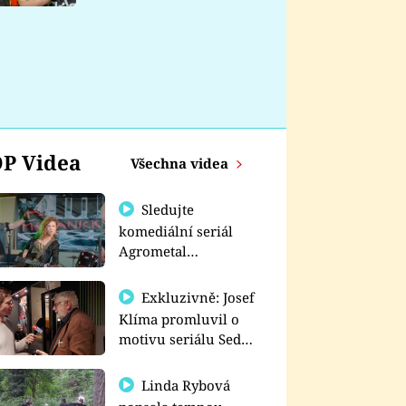
nemá
P Videa
Všechna videa
Sledujte
komediální seriál
Agrometal
exkluzivně na
prima+
Exkluzivně: Josef
Klíma promluvil o
motivu seriálu Sedm
schodů k moci
Linda Rybová