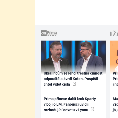
Ukrajincům se lehčí trestná činnost
Pri
odpouštěla, tvrdí Koten. Pospíšil
Pri
chtěl vidět čísla
i n
Prima přinese další krok Sparty
Ma
v boji o LM. Fanoušci uvidí i
vž
rozhodující odvetu v Lyonu
já,