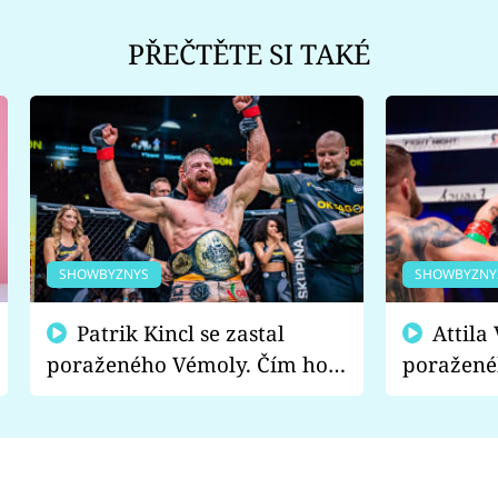
PŘEČTĚTE SI TAKÉ
SHOWBYZNYS
SHOWBYZNY
Patrik Kincl se zastal
Attila Végh podpořil
poraženého Vémoly. Čím ho
poražené
fanoušci naštvali?
chce radě
s vítězem