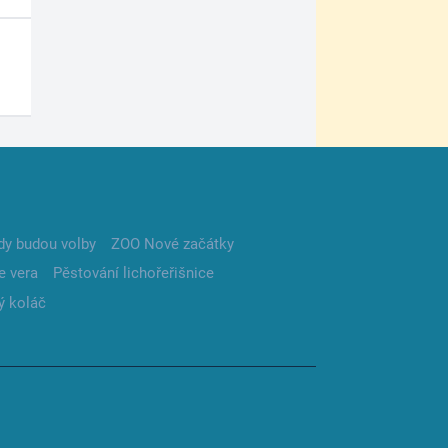
dy budou volby
ZOO Nové začátky
e vera
Pěstování lichořeřišnice
ý koláč