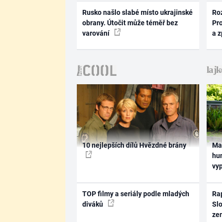
Rusko našlo slabé místo ukrajinské
Ro
obrany. Útočit může téměř bez
Pr
varování
a 
10 nejlepších dílů Hvězdné brány
Ma
hum
vy
TOP filmy a seriály podle mladých
Rap
diváků
Slo
ze