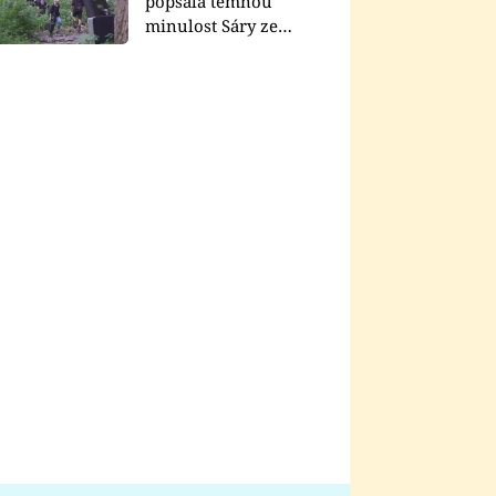
popsala temnou
minulost Sáry ze
seriálu Zákony vlka