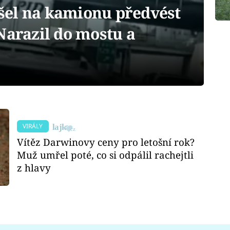
el na kamionu předvést
Narazil do mostu a
VIRÁLY
Vítěz Darwinovy ceny pro letošní rok?
Muž umřel poté, co si odpálil rachejtli
z hlavy