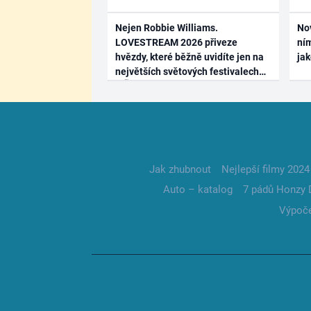
Nejen Robbie Williams.
No
LOVESTREAM 2026 přiveze
ním
hvězdy, které běžně uvidíte jen na
ja
největších světových festivalech
Jak zhubnout
Nejlepší filmy 2024
Auto – katalog
7 pádů Honzy 
Výpoče