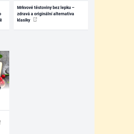
Mrkvové těstoviny bez lepku –
o
zdravá a originální alternativa
ně
klasiky
é