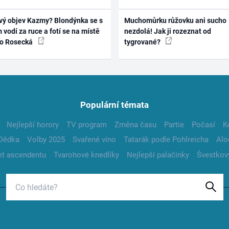
vý objev Kazmy? Blondýnka se s
Muchomůrku růžovku ani sucho
 vodí za ruce a fotí se na místě
nezdolá! Jak ji rozeznat od
ko Rosecká
tygrované?
Populární témata
Nejlepší horory
TV program
Změna času
Partie
Počasí
K
Dědka
Volby 2025
Svařené víno
Tatarák podle Pohlreicha
Alo
t ascendentu
Tvarohové knedlíky
Nejlepší palačinky
Švestkov