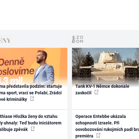
ma představila podzim: startuje
Tank KV-1 Němce dokonale
ma sport, vrací se Polabí, Zrádci
zaskočil
ové kriminálky
thiase Hložka ženy do vztahu
Operace Entebbe ukázala
dy uhnaly: Teď budu iniciátorem
schopnosti Izraele. Při
 slibuje zpěvák
osvobozování rukojmích padl br
premiéra