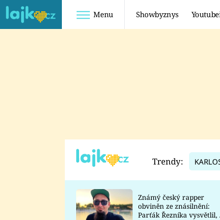
Menu
Showbyznys
Youtube
Youtuberky
Youtubeři
SHOPAHOLICADEL
FATTYPILLOW
ANNA ŠULC
FREESCOOT
SUGAR DENNY
ADAM KAJUMI
LADUŠKA
TADEÁŠ KUBĚNKA
DOMINIKA
DATEL
Trendy:
KARLO
MYSLIVCOVÁ
Známý český rapper
obviněn ze znásilnění:
Parťák Řezníka vysvětlil, 