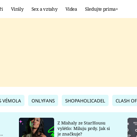
ři
Virály
Sex a vztahy
Videa
Sledujte prima+
Showbyznys
Extrém
VIRÁLY
KURIOZITY
VIDEA
KVÍZY
S VÉMOLA
ONLYFANS
SHOPAHOLICADEL
CLASH OF
Z Mishaly ze StarHousu
vylétlo: Miluju prdy. Jak si
co
je značkuje?