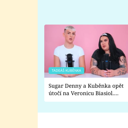
TADEÁŠ KUBĚNKA
Sugar Denny a Kuběnka opět
útočí na Veronicu Biasiol.
Proč je podle nich falešná a
lže o své nevěře?