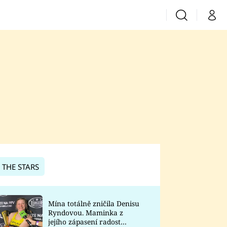
Vyhledávání
Můj 
Prima+
CNN Prima News
Prima Fresh
Prima Living
Prima Zoom
 THE STARS
Prima Lajk
Mína totálně zničila Denisu
Ryndovou. Maminka z
Sledujte nás
jejího zápasení radost