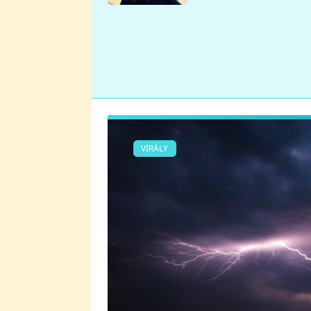
se v Plzni stalo
VIRÁLY