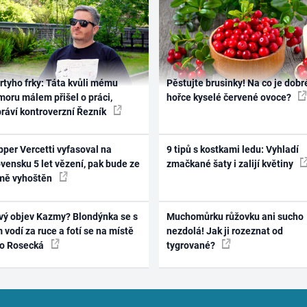
rtyho frky: Táta kvůli mému
Pěstujte brusinky! Na co je dobr
oru málem přišel o práci,
hořce kyselé červené ovoce?
práví kontroverzní Řezník
per Vercetti vyfasoval na
9 tipů s kostkami ledu: Vyhladí
vensku 5 let vězení, pak bude ze
zmačkané šaty i zalijí květiny
mě vyhoštěn
vý objev Kazmy? Blondýnka se s
Muchomůrku růžovku ani sucho
 vodí za ruce a fotí se na místě
nezdolá! Jak ji rozeznat od
ko Rosecká
tygrované?