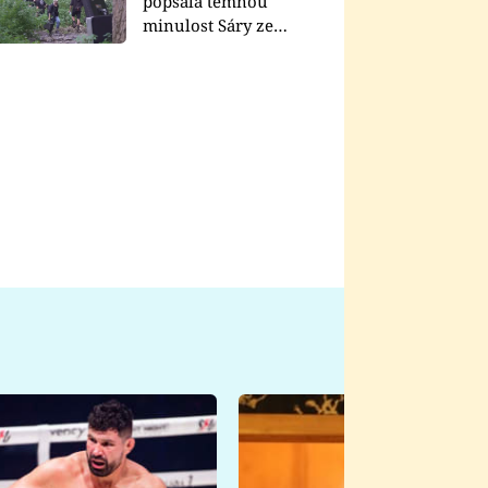
popsala temnou
minulost Sáry ze
seriálu Zákony vlka