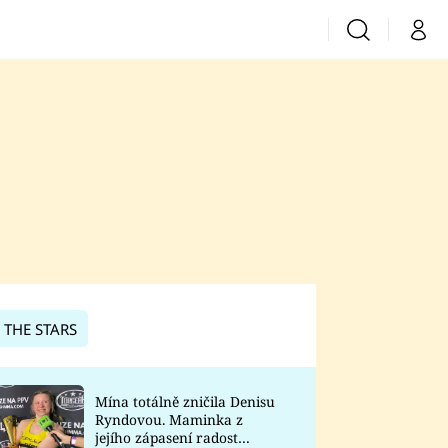
Vyhledávání
Můj 
Prima+
CNN Prima News
Prima Fresh
Prima Living
Prima Zoom
 THE STARS
Prima Lajk
Mína totálně zničila Denisu
Ryndovou. Maminka z
Sledujte nás
jejího zápasení radost