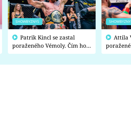
SHOWBYZNYS
SHOWBYZNY
Patrik Kincl se zastal
Attila Végh podpořil
poraženého Vémoly. Čím ho
poražené
fanoušci naštvali?
chce radě
s vítězem