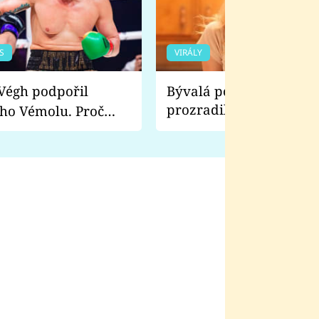
S
VIRÁLY
Bývalá pornoherečka
prozradila, co ji šokova
ho Vémolu. Proč
natáčení Euforie. Vážně
ji zápasit s ním než
bylo drsnější než hanba
 Kinclem?
filmy?