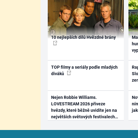
10 nejlepších dílů Hvězdné brány
Ma
hum
vy
TOP filmy a seriály podle mladých
Rap
diváků
Slo
ze
Nejen Robbie Williams.
No
LOVESTREAM 2026 přiveze
ním
hvězdy, které běžně uvidíte jen na
ja
největších světových festivalech