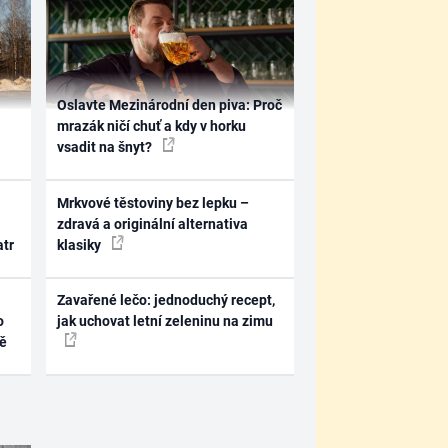
Oslavte Mezinárodní den piva: Proč
mrazák ničí chuť a kdy v horku
vsadit na šnyt?
Mrkvové těstoviny bez lepku –
zdravá a originální alternativa
atr
klasiky
Zavařené lečo: jednoduchý recept,
o
jak uchovat letní zeleninu na zimu
ně