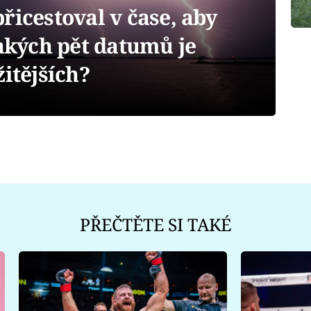
řicestoval v čase, aby
Jakých pět datumů je
žitějších?
PŘEČTĚTE SI TAKÉ