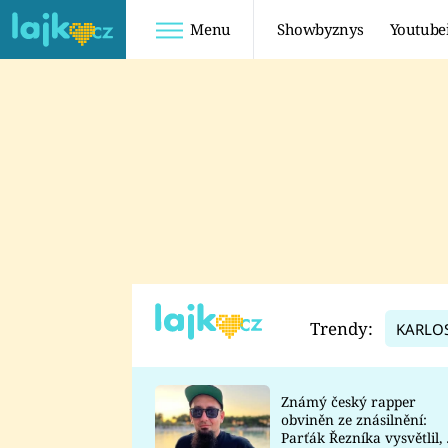
Menu
Showbyznys
Youtube
Youtuberky
Youtubeři
SHOPAHOLICADEL
FATTYPILLOW
ANNA ŠULC
FREESCOOT
SUGAR DENNY
ADAM KAJUMI
LADUŠKA
TADEÁŠ KUBĚNKA
DOMINIKA
DATEL
Trendy:
KARLO
MYSLIVCOVÁ
Známý český rapper
obviněn ze znásilnění:
Parťák Řezníka vysvětlil, 