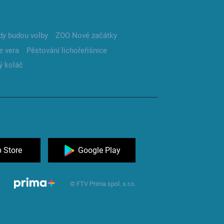
dy budou volby
ZOO Nové začátky
e vera
Pěstování lichořeřišnice
ý koláč
 Store
Google Play
© FTV Prima spol. s r.o.