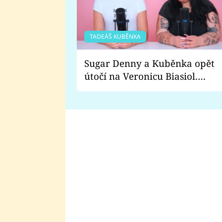
TADEÁŠ KUBĚNKA
Sugar Denny a Kuběnka opět
útočí na Veronicu Biasiol.
Proč je podle nich falešná a
lže o své nevěře?