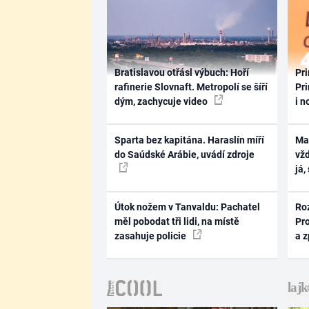
Bratislavou otřásl výbuch: Hoří
Pri
rafinerie Slovnaft. Metropolí se šíří
Pri
dým, zachycuje video
i n
Sparta bez kapitána. Haraslín míří
Ma
do Saúdské Arábie, uvádí zdroje
vž
já,
Útok nožem v Tanvaldu: Pachatel
Ro
měl pobodat tři lidi, na místě
Pr
zasahuje policie
a 