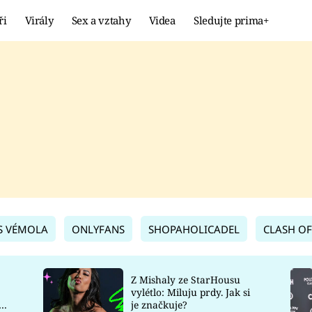
ři
Virály
Sex a vztahy
Videa
Sledujte prima+
Showbyznys
Extrém
VIRÁLY
KURIOZITY
VIDEA
KVÍZY
S VÉMOLA
ONLYFANS
SHOPAHOLICADEL
CLASH OF
Z Mishaly ze StarHousu
vylétlo: Miluju prdy. Jak si
co
je značkuje?