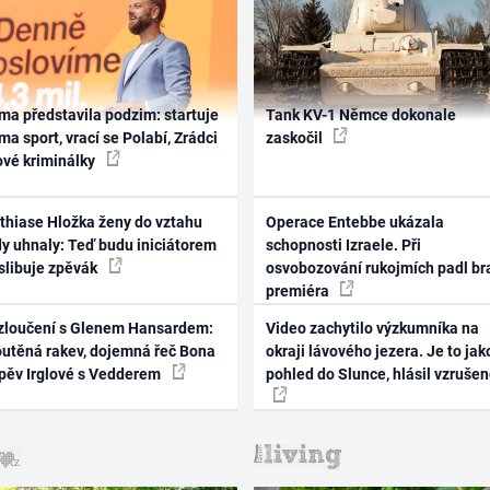
ma představila podzim: startuje
Tank KV-1 Němce dokonale
ma sport, vrací se Polabí, Zrádci
zaskočil
ové kriminálky
thiase Hložka ženy do vztahu
Operace Entebbe ukázala
dy uhnaly: Teď budu iniciátorem
schopnosti Izraele. Při
 slibuje zpěvák
osvobozování rukojmích padl br
premiéra
zloučení s Glenem Hansardem:
Video zachytilo výzkumníka na
outěná rakev, dojemná řeč Bona
okraji lávového jezera. Je to jak
zpěv Irglové s Vedderem
pohled do Slunce, hlásil vzruše