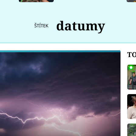
datumy
ŠTÍTEK
TO