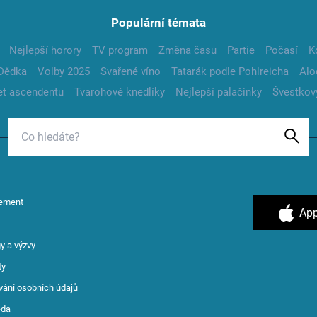
Populární témata
Nejlepší horory
TV program
Změna času
Partie
Počasí
K
Dědka
Volby 2025
Svařené víno
Tatarák podle Pohlreicha
Alo
t ascendentu
Tvarohové knedlíky
Nejlepší palačinky
Švestkov
ement
App
y a výzvy
ty
vání osobních údajů
ěda