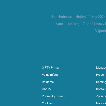
Jak zhubnout
Nejlepší filmy 2024
Auto – katalog
7 pádů Honzy 
Výpoče
O FTV Prima
Manag
Volná místa
Press
Reklama
Casting
HbbTV
Kontak
Podmínky užívání
Zpraco
Cookies
Nápov