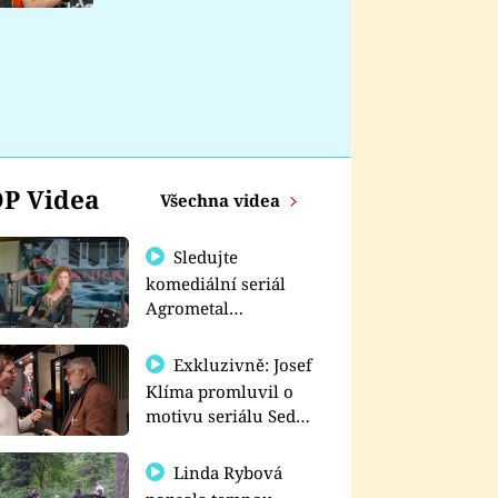
nemá
P Videa
Všechna videa
Sledujte
komediální seriál
Agrometal
exkluzivně na
prima+
Exkluzivně: Josef
Klíma promluvil o
motivu seriálu Sedm
schodů k moci
Linda Rybová