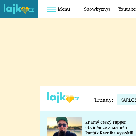
Menu
Showbyznys
Youtube
Youtuberky
Youtubeři
SHOPAHOLICADEL
FATTYPILLOW
ANNA ŠULC
FREESCOOT
SUGAR DENNY
ADAM KAJUMI
LADUŠKA
TADEÁŠ KUBĚNKA
DOMINIKA
DATEL
Trendy:
KARLO
MYSLIVCOVÁ
Známý český rapper
obviněn ze znásilnění:
Parťák Řezníka vysvětlil, 