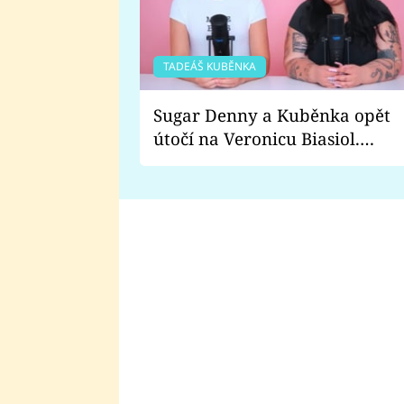
TADEÁŠ KUBĚNKA
Sugar Denny a Kuběnka opět
útočí na Veronicu Biasiol.
Proč je podle nich falešná a
lže o své nevěře?