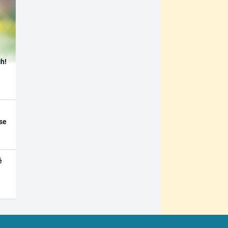
h!
se
é