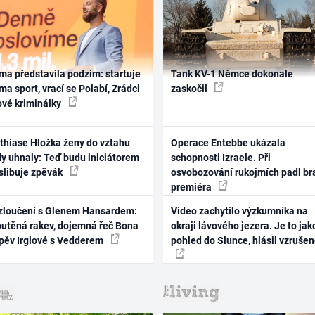
ma představila podzim: startuje
Tank KV-1 Němce dokonale
ma sport, vrací se Polabí, Zrádci
zaskočil
ové kriminálky
thiase Hložka ženy do vztahu
Operace Entebbe ukázala
dy uhnaly: Teď budu iniciátorem
schopnosti Izraele. Při
 slibuje zpěvák
osvobozování rukojmích padl br
premiéra
zloučení s Glenem Hansardem:
Video zachytilo výzkumníka na
outěná rakev, dojemná řeč Bona
okraji lávového jezera. Je to jak
zpěv Irglové s Vedderem
pohled do Slunce, hlásil vzruše