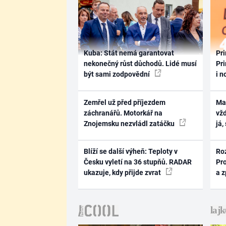
Kuba: Stát nemá garantovat
Pri
nekonečný růst důchodů. Lidé musí
Pri
být sami zodpovědní
i n
Zemřel už před příjezdem
Ma
záchranářů. Motorkář na
vž
Znojemsku nezvládl zatáčku
já,
Blíží se další výheň: Teploty v
Ro
Česku vyletí na 36 stupňů. RADAR
Pr
ukazuje, kdy přijde zvrat
a 