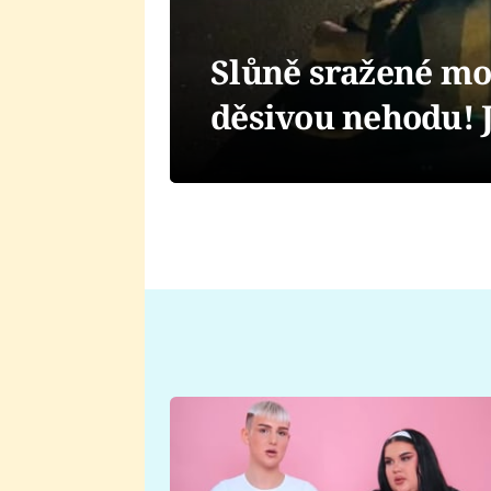
Slůně sražené mo
děsivou nehodu! J