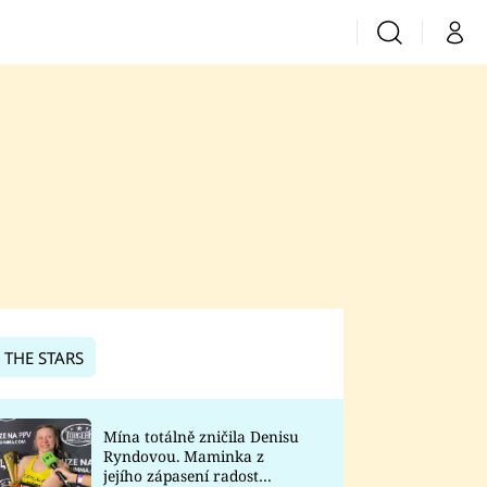
Vyhledávání
Můj 
Prima+
CNN Prima News
Prima Fresh
Prima Living
Prima Zoom
 THE STARS
Prima Lajk
Mína totálně zničila Denisu
Ryndovou. Maminka z
Sledujte nás
jejího zápasení radost