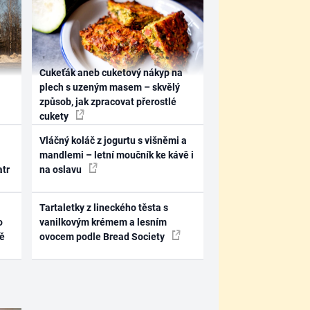
Cukeťák aneb cuketový nákyp na
plech s uzeným masem – skvělý
způsob, jak zpracovat přerostlé
cukety
Vláčný koláč z jogurtu s višněmi a
mandlemi – letní moučník ke kávě i
atr
na oslavu
Tartaletky z lineckého těsta s
o
vanilkovým krémem a lesním
ně
ovocem podle Bread Society