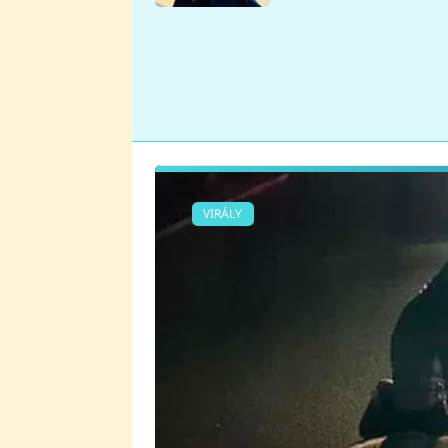
se v Plzni stalo
VIRÁLY