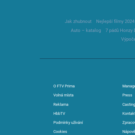
Jak zhubnout
Nejlepší filmy 2024
Auto – katalog
7 pádů Honzy 
Výpoče
O FTV Prima
Manag
Volná místa
Press
Reklama
Casting
HbbTV
Kontak
Podmínky užívání
Zpraco
Cookies
Nápov