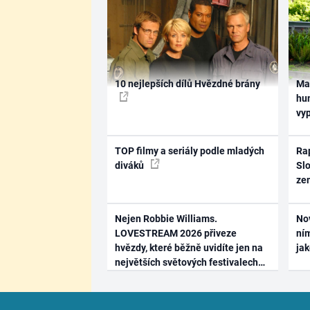
10 nejlepších dílů Hvězdné brány
Ma
hum
vy
TOP filmy a seriály podle mladých
Rap
diváků
Slo
ze
Nejen Robbie Williams.
No
LOVESTREAM 2026 přiveze
ním
hvězdy, které běžně uvidíte jen na
ja
největších světových festivalech