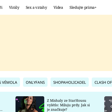
ři
Virály
Sex a vztahy
Videa
Sledujte prima+
Showbyznys
Extrém
VIRÁLY
KURIOZITY
VIDEA
KVÍZY
S VÉMOLA
ONLYFANS
SHOPAHOLICADEL
CLASH OF
Z Mishaly ze StarHousu
vylétlo: Miluju prdy. Jak si
co
je značkuje?