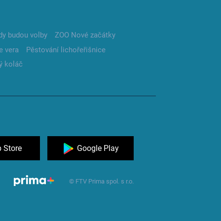
dy budou volby
ZOO Nové začátky
e vera
Pěstování lichořeřišnice
ý koláč
 Store
Google Play
© FTV Prima spol. s r.o.