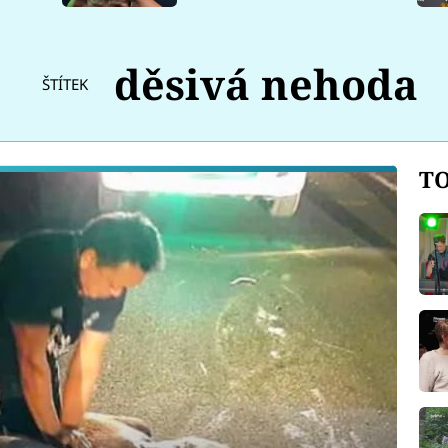
děsivá nehoda
ŠTÍTEK
TO