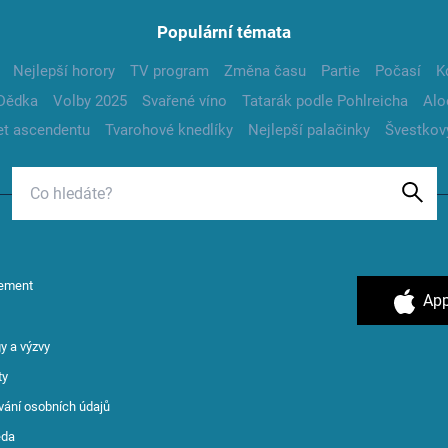
Populární témata
Nejlepší horory
TV program
Změna času
Partie
Počasí
K
Dědka
Volby 2025
Svařené víno
Tatarák podle Pohlreicha
Alo
t ascendentu
Tvarohové knedlíky
Nejlepší palačinky
Švestkov
ement
App
y a výzvy
ty
vání osobních údajů
ěda