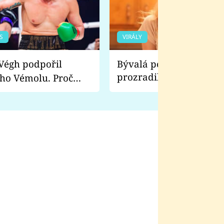
S
VIRÁLY
Bývalá pornoherečka
prozradila, co ji šokova
ho Vémolu. Proč
natáčení Euforie. Vážně
ji zápasit s ním než
bylo drsnější než hanba
 Kinclem?
filmy?