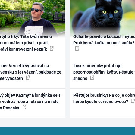
rtyho frky: Táta kvůli mému
Odhalte pravdu o kočičích mýtec
oru málem přišel o práci,
Proč černá kočka nenosí smůlu?
práví kontroverzní Řezník
per Vercetti vyfasoval na
Ibišek americký přitahuje
vensku 5 let vězení, pak bude ze
pozornost obřími květy. Pěstuje 
mě vyhoštěn
snadno
vý objev Kazmy? Blondýnka se s
Pěstujte brusinky! Na co je dobr
 vodí za ruce a fotí se na místě
hořce kyselé červené ovoce?
ko Rosecká