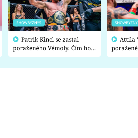
SHOWBYZNYS
SHOWBYZNY
Patrik Kincl se zastal
Attila Végh podpořil
poraženého Vémoly. Čím ho
poražené
fanoušci naštvali?
chce radě
s vítězem