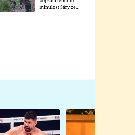
popsala temnou
minulost Sáry ze
seriálu Zákony vlka