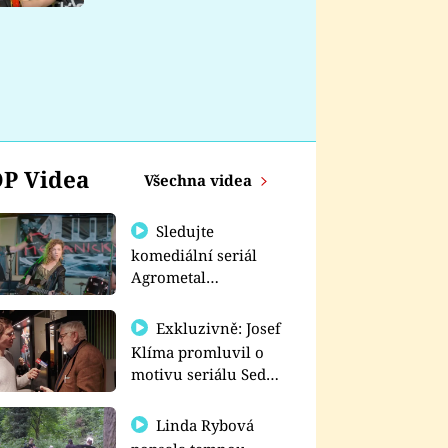
nemá
P Videa
Všechna videa
Sledujte
komediální seriál
Agrometal
exkluzivně na
prima+
Exkluzivně: Josef
Klíma promluvil o
motivu seriálu Sedm
schodů k moci
Linda Rybová