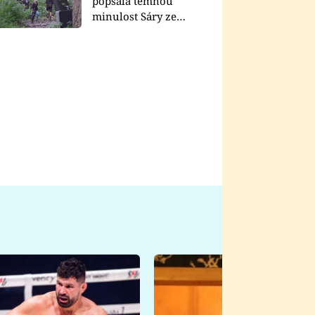
popsala temnou
minulost Sáry ze
seriálu Zákony vlka