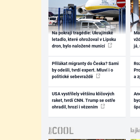
Na pokraji tragédie: Ukrajinské
Ma
letadlo, které ohrožoval v Lipsku
vž
dron, bylo naložené municí
já,
Přilákat migranty do Česka? Sami
Ro
by odešli, tvrdí expert. Mluví i o
Pr
politické sebevraždě
a 
USA vystřílely většinu klíčových
Ane
raket, tvrdí CNN. Trump se ostře
byd
ohradil, hrozí i vězením
šp