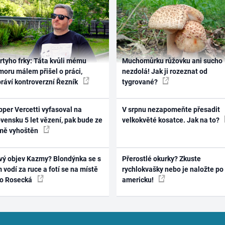
rtyho frky: Táta kvůli mému
Muchomůrku růžovku ani sucho
oru málem přišel o práci,
nezdolá! Jak ji rozeznat od
práví kontroverzní Řezník
tygrované?
per Vercetti vyfasoval na
V srpnu nezapomeňte přesadit
vensku 5 let vězení, pak bude ze
velkokvěté kosatce. Jak na to?
mě vyhoštěn
vý objev Kazmy? Blondýnka se s
Přerostlé okurky? Zkuste
 vodí za ruce a fotí se na místě
rychlokvašky nebo je naložte po
ko Rosecká
americku!