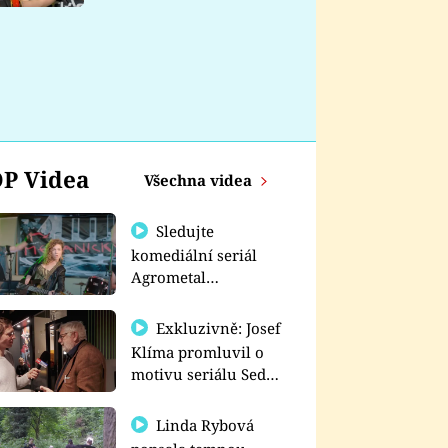
nemá
P Videa
Všechna videa
Sledujte
komediální seriál
Agrometal
exkluzivně na
prima+
Exkluzivně: Josef
Klíma promluvil o
motivu seriálu Sedm
schodů k moci
Linda Rybová