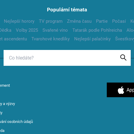
Populární témata
Nejlepší horory
TV program
Změna času
Partie
Počasí
K
Dědka
Volby 2025
Svařené víno
Tatarák podle Pohlreicha
Alo
t ascendentu
Tvarohové knedlíky
Nejlepší palačinky
Švestkov
ement
App
y a výzvy
ty
vání osobních údajů
ěda