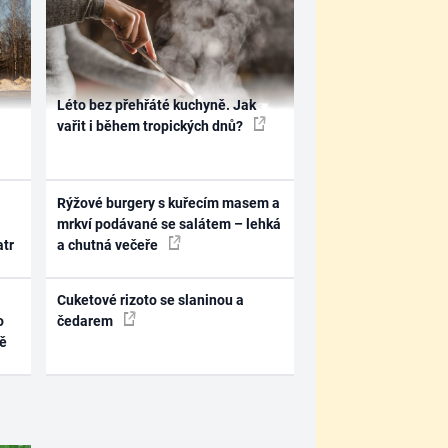
Léto bez přehřáté kuchyně. Jak
vařit i během tropických dnů?
Rýžové burgery s kuřecím masem a
mrkví podávané se salátem – lehká
atr
a chutná večeře
Cuketové rizoto se slaninou a
o
čedarem
ně