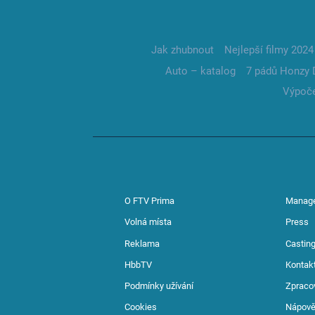
Jak zhubnout
Nejlepší filmy 2024
Auto – katalog
7 pádů Honzy 
Výpoče
O FTV Prima
Manag
Volná místa
Press
Reklama
Casting
HbbTV
Kontak
Podmínky užívání
Zpraco
Cookies
Nápov