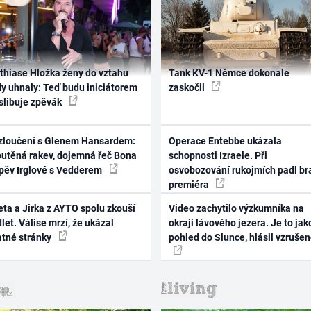
thiase Hložka ženy do vztahu
Tank KV-1 Němce dokonale
dy uhnaly: Teď budu iniciátorem
zaskočil
 slibuje zpěvák
zloučení s Glenem Hansardem:
Operace Entebbe ukázala
outěná rakev, dojemná řeč Bona
schopnosti Izraele. Při
zpěv Irglové s Vedderem
osvobozování rukojmích padl br
premiéra
ta a Jirka z AYTO spolu zkouší
Video zachytilo výzkumníka na
let. Válise mrzí, že ukázal
okraji lávového jezera. Je to jak
atné stránky
pohled do Slunce, hlásil vzruše