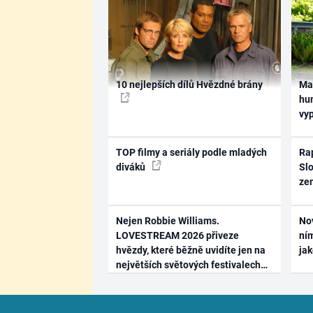
10 nejlepších dílů Hvězdné brány
Ma
hum
vy
TOP filmy a seriály podle mladých
Rap
diváků
Slo
ze
Nejen Robbie Williams.
No
LOVESTREAM 2026 přiveze
ním
hvězdy, které běžně uvidíte jen na
ja
největších světových festivalech