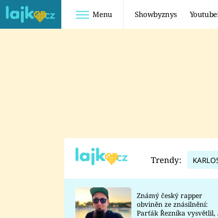
Menu
Showbyznys
Youtube
Youtuberky
Youtubeři
SHOPAHOLICADEL
FATTYPILLOW
ANNA ŠULC
FREESCOOT
SUGAR DENNY
ADAM KAJUMI
LADUŠKA
TADEÁŠ KUBĚNKA
DOMINIKA
DATEL
Trendy:
KARLO
MYSLIVCOVÁ
Známý český rapper
obviněn ze znásilnění:
Parťák Řezníka vysvětlil, 