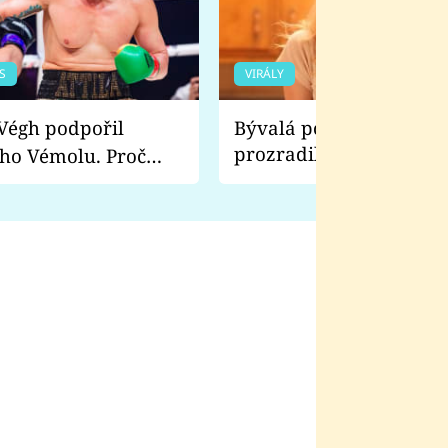
S
VIRÁLY
Bývalá pornoherečka
prozradila, co ji šokova
ho Vémolu. Proč
natáčení Euforie. Vážně
ji zápasit s ním než
bylo drsnější než hanba
 Kinclem?
filmy?