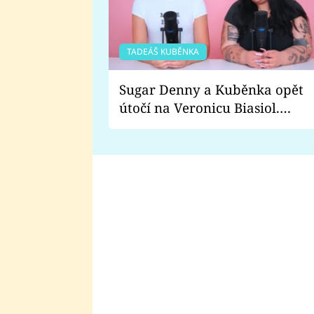
TADEÁŠ KUBĚNKA
Sugar Denny a Kuběnka opět
útočí na Veronicu Biasiol.
Proč je podle nich falešná a
lže o své nevěře?