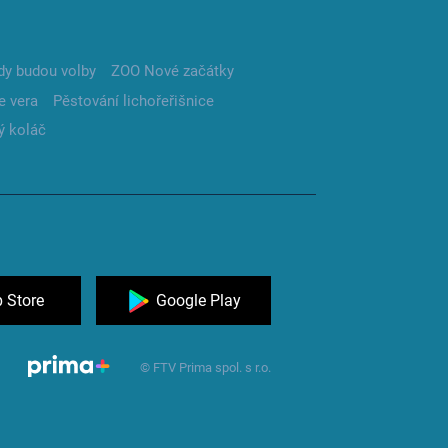
dy budou volby
ZOO Nové začátky
e vera
Pěstování lichořeřišnice
ý koláč
 Store
Google Play
© FTV Prima spol. s r.o.