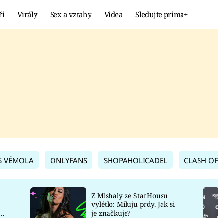
ři
Virály
Sex a vztahy
Videa
Sledujte prima+
Showbyznys
Extrém
VIRÁLY
KURIOZITY
VIDEA
KVÍZY
S VÉMOLA
ONLYFANS
SHOPAHOLICADEL
CLASH OF
Z Mishaly ze StarHousu
vylétlo: Miluju prdy. Jak si
co
je značkuje?