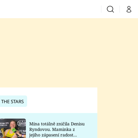
Vyhledávání
Můj 
Prima+
CNN Prima News
Prima Fresh
Prima Living
Prima Zoom
 THE STARS
Prima Lajk
Mína totálně zničila Denisu
Ryndovou. Maminka z
Sledujte nás
jejího zápasení radost