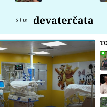
devaterčata
ŠTÍTEK
TO