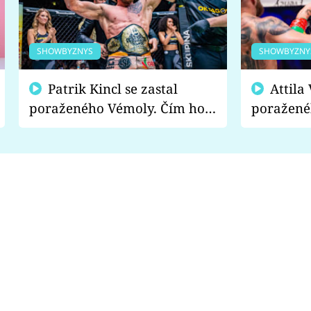
SHOWBYZNYS
SHOWBYZNY
Patrik Kincl se zastal
Attila Végh podpořil
poraženého Vémoly. Čím ho
poražené
fanoušci naštvali?
chce radě
s vítězem