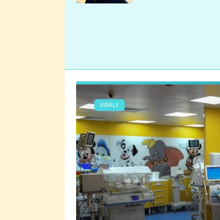
se v Plzni stalo
VIRÁLY