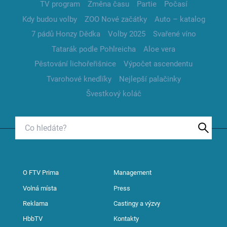
TV program
Změna času
Partie
Počasí
Kdy budou volby
ZOO Nové začátky
Auto – katalog
7 pádů Honzy Dědka
Volby 2025
Svařené víno
Tatarák podle Pohlreicha
Aloe vera
Pěstování lichořeřišnice
Výpočet ascendentu
Tvarohové knedlíky
Nejlepší palačinky
Švestkový koláč
O FTV Prima
Management
Volná místa
Press
Reklama
Castingy a výzvy
HbbTV
Kontakty