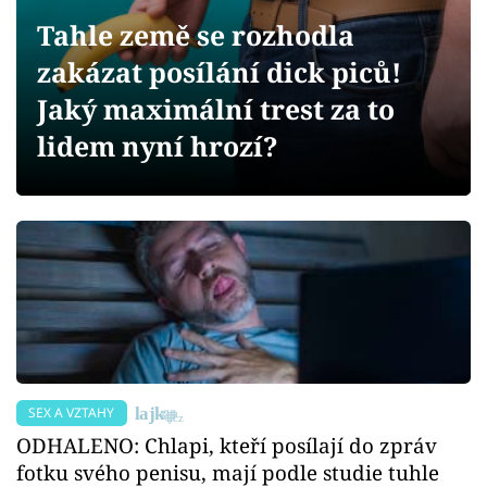
Sex a vztahy
Tahle země se rozhodla
Videa
zakázat posílání dick piců!
Jaký maximální trest za to
Sledujte prima+
lidem nyní hrozí?
Přihlášení
Sledujte nás
SEX A VZTAHY
ODHALENO: Chlapi, kteří posílají do zpráv
fotku svého penisu, mají podle studie tuhle