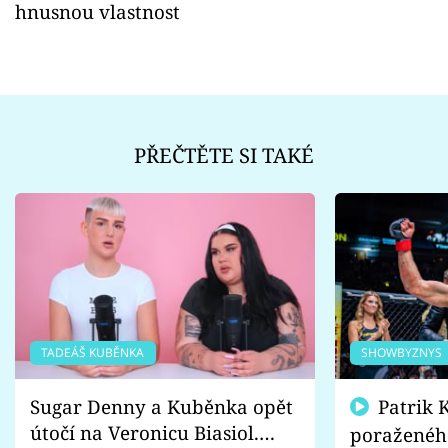
hnusnou vlastnost
PŘEČTĚTE SI TAKÉ
TADEÁŠ KUBĚNKA
SHOWBYZNYS
Sugar Denny a Kuběnka opět
Patrik Kincl se zastal
útočí na Veronicu Biasiol.
poraženéh