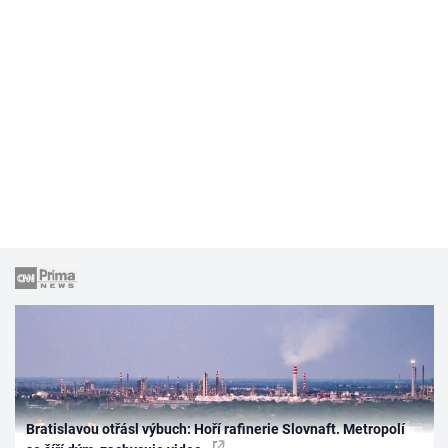
Bratislavou otřásl výbuch: Hoří rafinerie Slovnaft. Metropolí