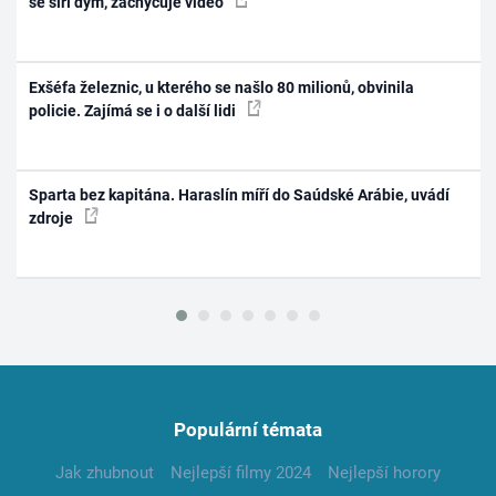
se šíří dým, zachycuje video
Exšéfa železnic, u kterého se našlo 80 milionů, obvinila
policie. Zajímá se i o další lidi
Sparta bez kapitána. Haraslín míří do Saúdské Arábie, uvádí
zdroje
Populární témata
Jak zhubnout
Nejlepší filmy 2024
Nejlepší horory