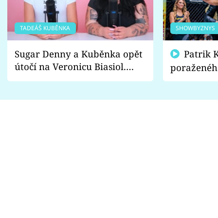
TADEÁŠ KUBĚNKA
SHOWBYZNYS
Sugar Denny a Kuběnka opět
Patrik Kincl se zastal
útočí na Veronicu Biasiol.
poraženéh
Proč je podle nich falešná a
fanoušci n
lže o své nevěře?