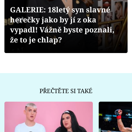
Sex a vztahy
GALERIE: 18letý syn slavné
Videa
herečky jako by jí z oka
vypadl! Vážně byste poznali,
Sledujte prima+
že to je chlap?
Přihlášení
Sledujte nás
PŘEČTĚTE SI TAKÉ