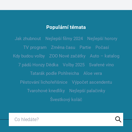
Populární témata
Jak zhubnout
Nejlepší filmy 2024
Nejlepší horory
TV program
Změna času
Partie
Počasí
Kdy budou volby
ZOO Nové začátky
Auto – katalog
7 pádů Honzy Dědka
Volby 2025
Svařené víno
Tatarák podle Pohlreicha
Aloe vera
Pěstování lichořeřišnice
Výpočet ascendentu
Tvarohové knedlíky
Nejlepší palačinky
Švestkový koláč