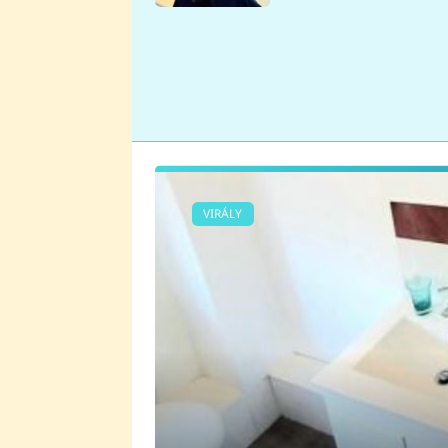
se v Plzni stalo
VIRÁLY