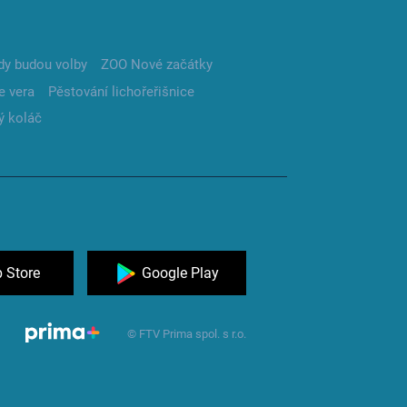
dy budou volby
ZOO Nové začátky
e vera
Pěstování lichořeřišnice
ý koláč
 Store
Google Play
© FTV Prima spol. s r.o.