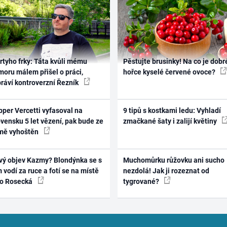
rtyho frky: Táta kvůli mému
Pěstujte brusinky! Na co je dobr
oru málem přišel o práci,
hořce kyselé červené ovoce?
práví kontroverzní Řezník
per Vercetti vyfasoval na
9 tipů s kostkami ledu: Vyhladí
vensku 5 let vězení, pak bude ze
zmačkané šaty i zalijí květiny
mě vyhoštěn
vý objev Kazmy? Blondýnka se s
Muchomůrku růžovku ani sucho
 vodí za ruce a fotí se na místě
nezdolá! Jak ji rozeznat od
ko Rosecká
tygrované?