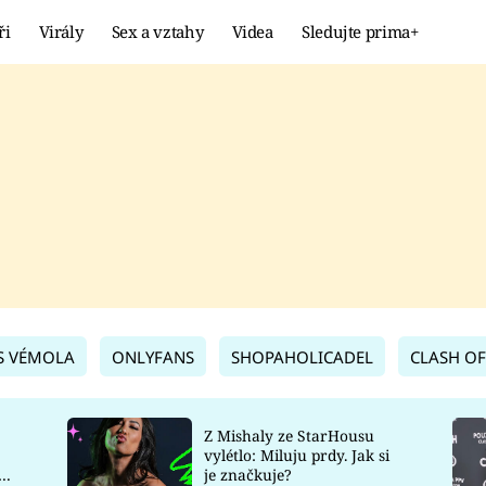
ři
Virály
Sex a vztahy
Videa
Sledujte prima+
Showbyznys
Extrém
VIRÁLY
KURIOZITY
VIDEA
KVÍZY
S VÉMOLA
ONLYFANS
SHOPAHOLICADEL
CLASH OF
Z Mishaly ze StarHousu
vylétlo: Miluju prdy. Jak si
co
je značkuje?