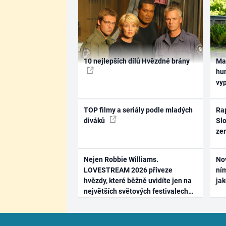
10 nejlepších dílů Hvězdné brány
Ma
hum
vy
TOP filmy a seriály podle mladých
Rap
diváků
Slo
ze
Nejen Robbie Williams.
No
LOVESTREAM 2026 přiveze
ním
hvězdy, které běžně uvidíte jen na
ja
největších světových festivalech