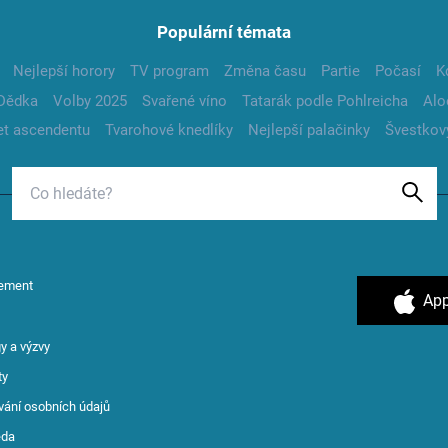
Populární témata
Nejlepší horory
TV program
Změna času
Partie
Počasí
K
Dědka
Volby 2025
Svařené víno
Tatarák podle Pohlreicha
Alo
t ascendentu
Tvarohové knedlíky
Nejlepší palačinky
Švestkov
ement
App
y a výzvy
ty
vání osobních údajů
ěda