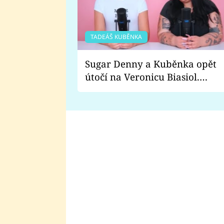
TADEÁŠ KUBĚNKA
Sugar Denny a Kuběnka opět
útočí na Veronicu Biasiol.
Proč je podle nich falešná a
lže o své nevěře?