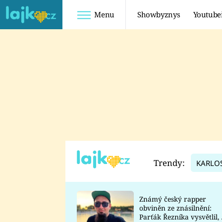
Menu
Showbyznys
Youtube
Youtuberky
Youtubeři
SHOPAHOLICADEL
FATTYPILLOW
ANNA ŠULC
FREESCOOT
SUGAR DENNY
ADAM KAJUMI
LADUŠKA
TADEÁŠ KUBĚNKA
DOMINIKA
DATEL
Trendy:
KARLO
MYSLIVCOVÁ
Známý český rapper
obviněn ze znásilnění:
Parťák Řezníka vysvětlil, 