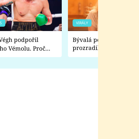
S
VIRÁLY
Bývalá pornoherečka
prozradila, co ji šokova
ho Vémolu. Proč
natáčení Euforie. Vážně
ji zápasit s ním než
bylo drsnější než hanba
 Kinclem?
filmy?