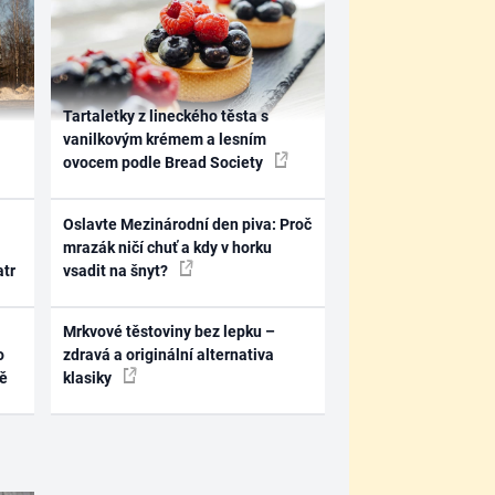
Tartaletky z lineckého těsta s
vanilkovým krémem a lesním
ovocem podle Bread Society
Oslavte Mezinárodní den piva: Proč
mrazák ničí chuť a kdy v horku
atr
vsadit na šnyt?
Mrkvové těstoviny bez lepku –
o
zdravá a originální alternativa
ně
klasiky