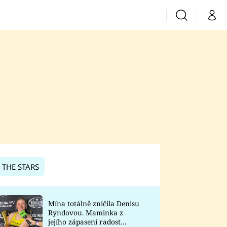
Vyhledávání
Můj 
Prima+
CNN Prima News
Prima Fresh
Prima Living
Prima Zoom
 THE STARS
Prima Lajk
Mína totálně zničila Denisu
Ryndovou. Maminka z
Sledujte nás
jejího zápasení radost