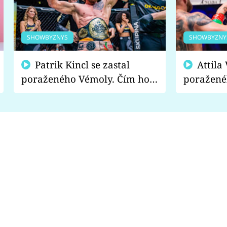
SHOWBYZNYS
SHOWBYZNY
Patrik Kincl se zastal
Attila Végh podpořil
poraženého Vémoly. Čím ho
poražené
fanoušci naštvali?
chce radě
s vítězem