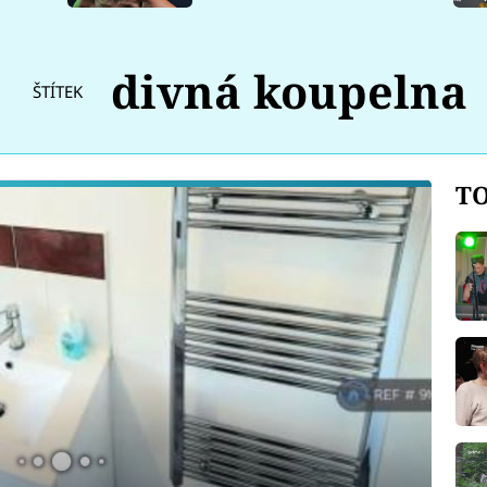
divná koupelna
ŠTÍTEK
TO