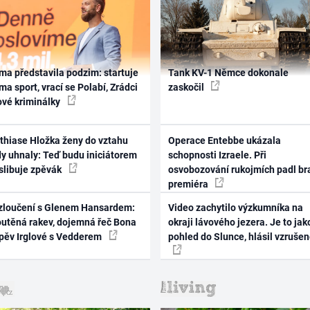
ma představila podzim: startuje
Tank KV-1 Němce dokonale
ma sport, vrací se Polabí, Zrádci
zaskočil
ové kriminálky
thiase Hložka ženy do vztahu
Operace Entebbe ukázala
dy uhnaly: Teď budu iniciátorem
schopnosti Izraele. Při
 slibuje zpěvák
osvobozování rukojmích padl br
premiéra
zloučení s Glenem Hansardem:
Video zachytilo výzkumníka na
outěná rakev, dojemná řeč Bona
okraji lávového jezera. Je to jak
zpěv Irglové s Vedderem
pohled do Slunce, hlásil vzruše