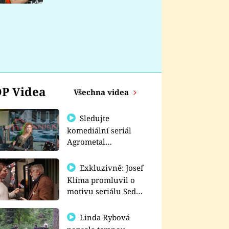
nemá
P Videa
Všechna videa
Sledujte
komediální seriál
Agrometal
exkluzivně na
prima+
Exkluzivně: Josef
Klíma promluvil o
motivu seriálu Sedm
schodů k moci
Linda Rybová