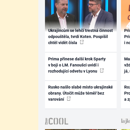
Ukrajincům se lehčí trestná činnost
Pri
odpouštěla, tvrdí Koten. Pospíšil
Pri
chtěl vidět čísla
i n
Prima přinese další krok Sparty
Ma
v boji o LM. Fanoušci uvidí i
vž
rozhodující odvetu v Lyonu
já,
Rusko našlo slabé místo ukrajinské
Ro
obrany. Útočit může téměř bez
Pr
varování
a 