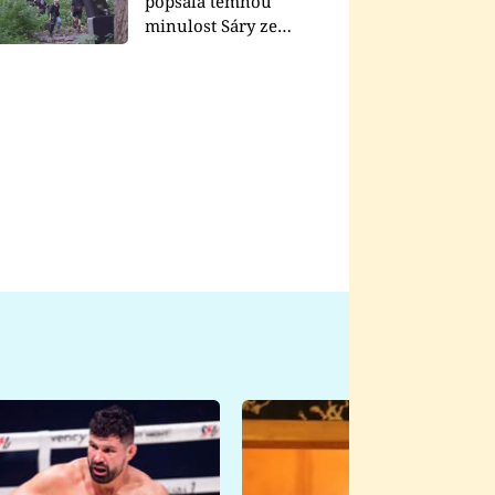
popsala temnou
minulost Sáry ze
seriálu Zákony vlka