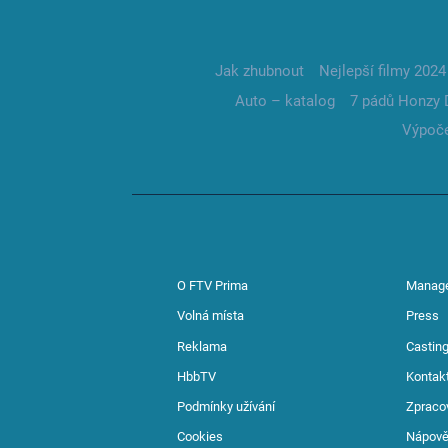
Jak zhubnout
Nejlepší filmy 2024
Auto – katalog
7 pádů Honzy 
Výpoče
O FTV Prima
Manag
Volná místa
Press
Reklama
Casting
HbbTV
Kontak
Podmínky užívání
Zpraco
Cookies
Nápov