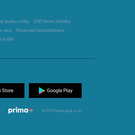
dy budou volby
ZOO Nové začátky
e vera
Pěstování lichořeřišnice
ý koláč
 Store
Google Play
© FTV Prima spol. s r.o.