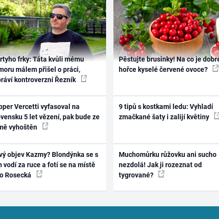
rtyho frky: Táta kvůli mému
Pěstujte brusinky! Na co je dobr
oru málem přišel o práci,
hořce kyselé červené ovoce?
práví kontroverzní Řezník
per Vercetti vyfasoval na
9 tipů s kostkami ledu: Vyhladí
vensku 5 let vězení, pak bude ze
zmačkané šaty i zalijí květiny
mě vyhoštěn
vý objev Kazmy? Blondýnka se s
Muchomůrku růžovku ani sucho
 vodí za ruce a fotí se na místě
nezdolá! Jak ji rozeznat od
ko Rosecká
tygrované?