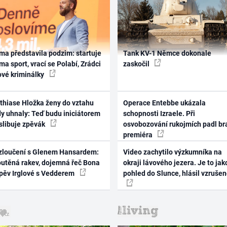
ma představila podzim: startuje
Tank KV-1 Němce dokonale
ma sport, vrací se Polabí, Zrádci
zaskočil
ové kriminálky
thiase Hložka ženy do vztahu
Operace Entebbe ukázala
dy uhnaly: Teď budu iniciátorem
schopnosti Izraele. Při
 slibuje zpěvák
osvobozování rukojmích padl br
premiéra
zloučení s Glenem Hansardem:
Video zachytilo výzkumníka na
outěná rakev, dojemná řeč Bona
okraji lávového jezera. Je to jak
zpěv Irglové s Vedderem
pohled do Slunce, hlásil vzruše