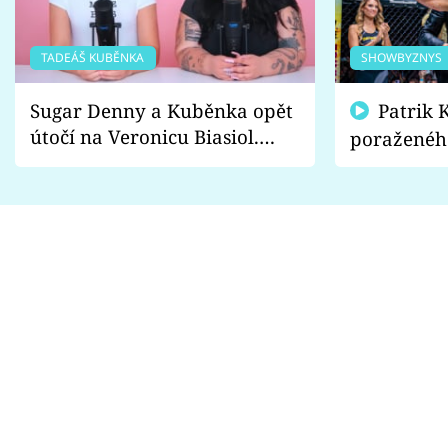
TADEÁŠ KUBĚNKA
SHOWBYZNYS
Sugar Denny a Kuběnka opět
Patrik Kincl se zastal
útočí na Veronicu Biasiol.
poraženéh
Proč je podle nich falešná a
fanoušci n
lže o své nevěře?