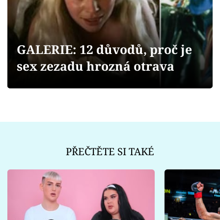
Sex a vztahy
Videa
GALERIE: 12 důvodů, proč je
Sledujte prima+
sex zezadu hrozná otrava
Přihlášení
Sledujte nás
PŘEČTĚTE SI TAKÉ