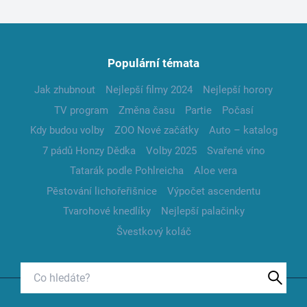
Populární témata
Jak zhubnout
Nejlepší filmy 2024
Nejlepší horory
TV program
Změna času
Partie
Počasí
Kdy budou volby
ZOO Nové začátky
Auto – katalog
7 pádů Honzy Dědka
Volby 2025
Svařené víno
Tatarák podle Pohlreicha
Aloe vera
Pěstování lichořeřišnice
Výpočet ascendentu
Tvarohové knedlíky
Nejlepší palačinky
Švestkový koláč