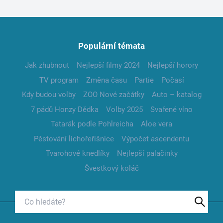
Populární témata
Jak zhubnout
Nejlepší filmy 2024
Nejlepší horory
TV program
Změna času
Partie
Počasí
Kdy budou volby
ZOO Nové začátky
Auto – katalog
7 pádů Honzy Dědka
Volby 2025
Svařené víno
Tatarák podle Pohlreicha
Aloe vera
Pěstování lichořeřišnice
Výpočet ascendentu
Tvarohové knedlíky
Nejlepší palačinky
Švestkový koláč