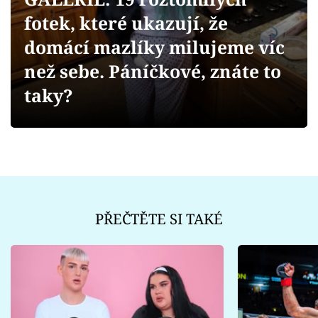
Sex a vztahy
fotek, které ukazují, že
Videa
domácí mazlíky milujeme víc
než sebe. Páníčkové, znáte to
Sledujte prima+
taky?
Přihlášení
Sledujte nás
PŘEČTĚTE SI TAKÉ