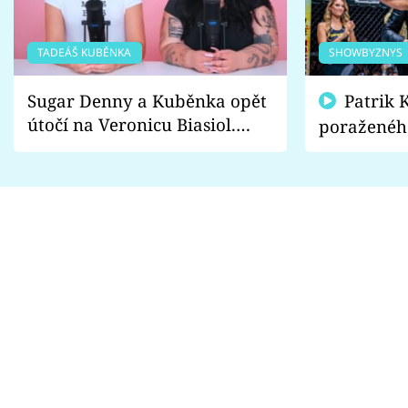
TADEÁŠ KUBĚNKA
SHOWBYZNYS
Sugar Denny a Kuběnka opět
Patrik Kincl se zastal
útočí na Veronicu Biasiol.
poraženéh
Proč je podle nich falešná a
fanoušci n
lže o své nevěře?