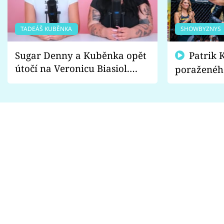
TADEÁŠ KUBĚNKA
SHOWBYZNYS
Sugar Denny a Kuběnka opět
Patrik Kincl se zastal
útočí na Veronicu Biasiol.
poraženéh
Proč je podle nich falešná a
fanoušci n
lže o své nevěře?