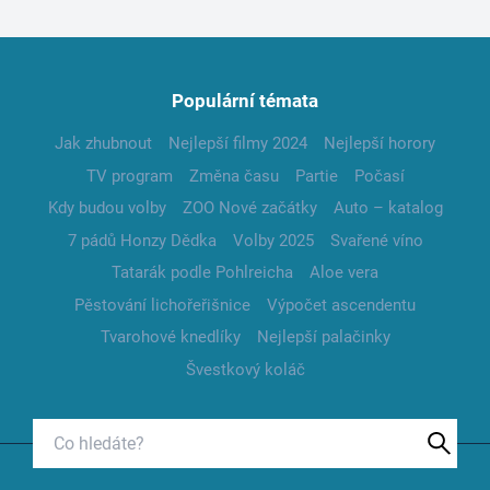
Populární témata
Jak zhubnout
Nejlepší filmy 2024
Nejlepší horory
TV program
Změna času
Partie
Počasí
Kdy budou volby
ZOO Nové začátky
Auto – katalog
7 pádů Honzy Dědka
Volby 2025
Svařené víno
Tatarák podle Pohlreicha
Aloe vera
Pěstování lichořeřišnice
Výpočet ascendentu
Tvarohové knedlíky
Nejlepší palačinky
Švestkový koláč