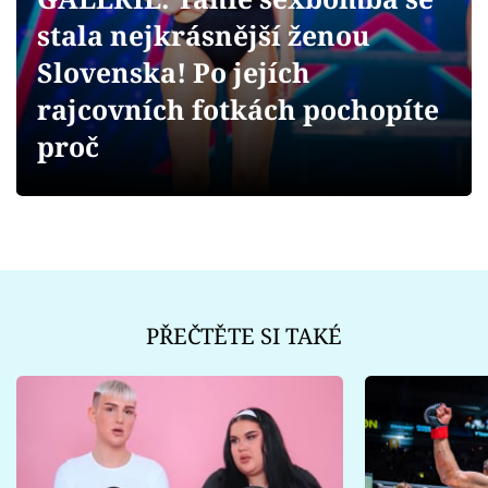
Sex a vztahy
stala nejkrásnější ženou
Videa
Slovenska! Po jejích
rajcovních fotkách pochopíte
Sledujte prima+
proč
Přihlášení
Sledujte nás
PŘEČTĚTE SI TAKÉ